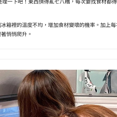
整理一下吧！東西擠得亂七八糟，每次要找食材都得
讓冰箱裡的溫度不均，增加食材變壞的機率。加上每
跟著悄悄爬升。