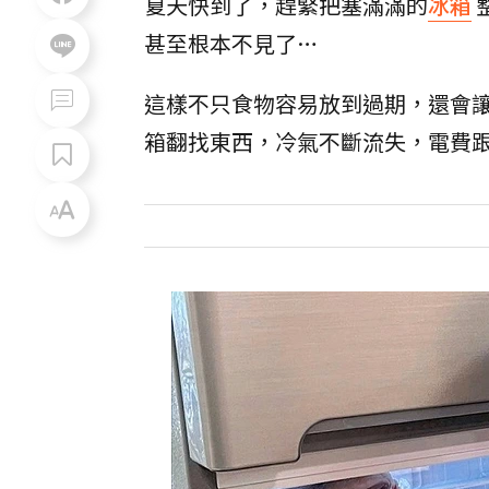
夏天快到了，趕緊把塞滿滿的
冰箱
甚至根本不見了…
這樣不只食物容易放到過期，還會
箱翻找東西，冷氣不斷流失，電費