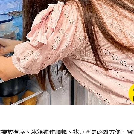
材擺放有序、冰箱運作順暢、找東西更輕鬆方便，電