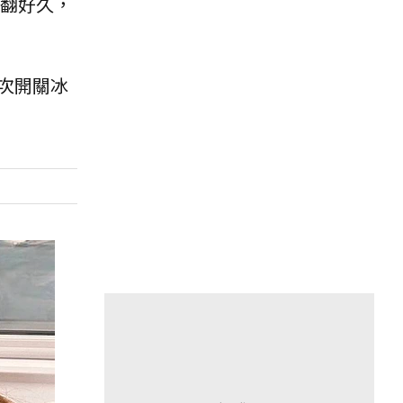
翻好久，
次開關冰