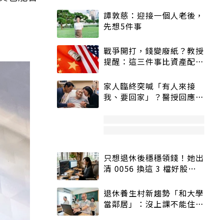
譚敦慈：迎接一個人老後，
先想5件事
戰爭開打，錢變廢紙？教授
提醒：這三件事比資產配置
更重要！
家人臨終突喊「有人來接
我、要回家」？醫授回應方
式快學：避免抱憾終生
只想退休後穩穩領錢！她出
清 0056 換這 3 檔好股：
股價高點照樣買
退休養生村新趨勢「和大學
當鄰居」：沒上課不能住、
宿舍變養老房