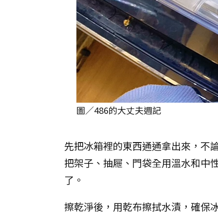
圖／486的大丈夫週記
先把冰箱裡的東西通通拿出來，不
把架子、抽屜、門袋全用溫水和中
了。
擦乾淨後，用乾布擦拭水漬，確保