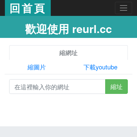
回首頁
歡迎使用 reurl.cc
縮網址
縮圖片
下載youtube
縮址