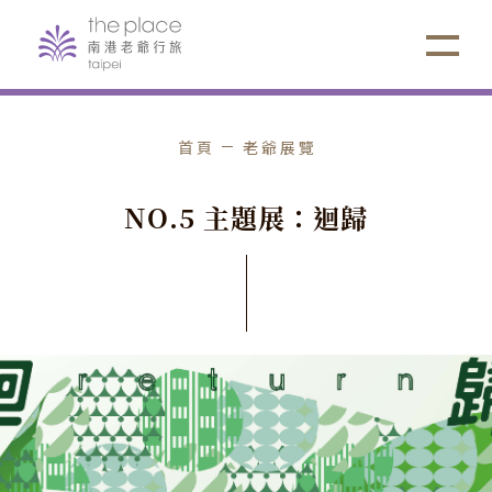
首頁
老爺展覽
N
O
.
5
主
題
展
：
迴
歸