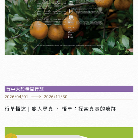
台中大毅老爺行旅
2026
/
04
/
01
2026
/
11
/
30
行草悟道 | 旅人尋真 · 悟草：探索真實的痕跡