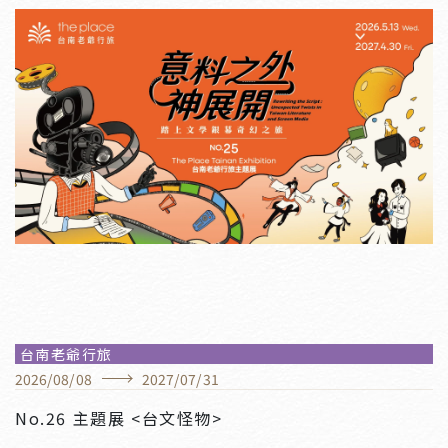
台南老爺行旅
2026
/
08
/
08
2027
/
07
/
31
No.26 主題展 <台文怪物>