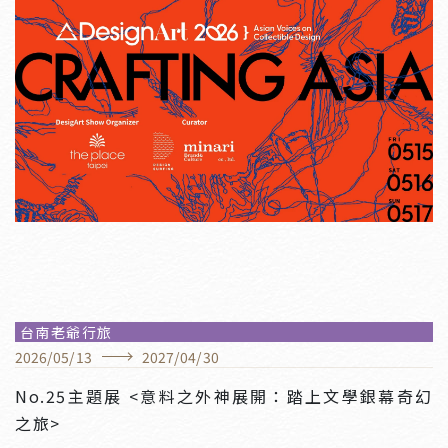
台南老爺行旅
2026
/
05
/
13
2027
/
04
/
30
No.25主題展 <意料之外神展開：踏上文學銀幕奇幻
之旅>