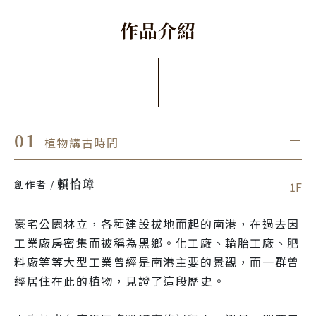
作
品
介
紹
01
植物講古時間
．
賴怡璋
創作者 / 
1F
豪宅公園林立，各種建設拔地而起的南港，在過去因
工業廠房密集而被稱為黑鄉。化工廠、輪胎工廠、肥
料廠等等大型工業曾經是南港主要的景觀，而一群曾
經居住在此的植物，見證了這段歷史。