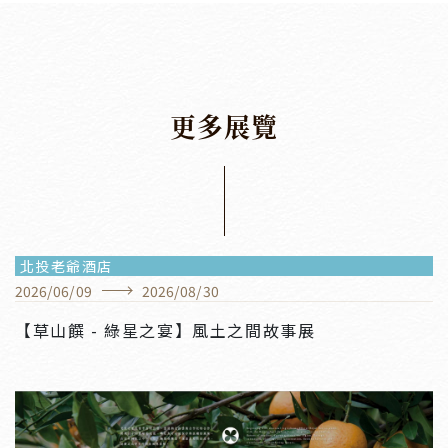
更
多
展
覽
北投老爺酒店
2026
/
06
/
09
2026
/
08
/
30
【草山饌 - 綠星之宴】風土之間故事展