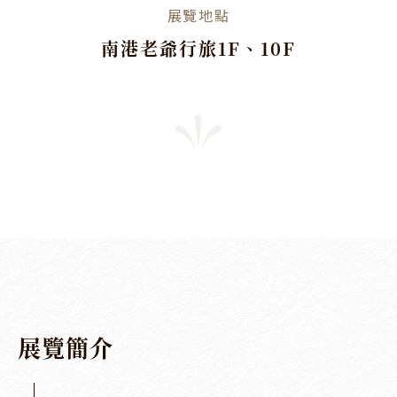
展覽地點
南港老爺行旅1F、10F
展
覽
簡
介