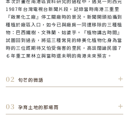
本次計畫在南港區資料研究的過程中，遇見一則西元
1987年台灣電視台新聞片段，記錄當時南港三重里
『啟業化工廠』停工關廠時的景況。新聞開頭拍攝到
種植於廠區入口，如今已與廠房一同遭移除的三種植
物：巴西鐵樹、文殊蘭、姑婆芋。『植物講古時間』
試圖回到過去，將這三種常見的綠美化植物化身為當
時的三位既期待又怕受傷害的里民，高談闊論民國７
６年重工業林立與當時還未明的南港未來預言。
02
句芒的微語
．
趙祐瑋
創作者 / 
1F
03
孕育土地的那場雨
．
句芒為東方古典的春之神，象徵萬物萌發、生息。在
東西方的古典繪畫中，皆有出現關於四季迭替的植物
黃子棟
創作者 / 
10F
繪畫，在同一畫面中表現生命週期，並與常見昆蟲搭