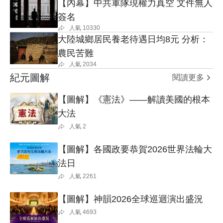
【內幕】中共軍隊現權力真空 文件無人
簽名
人氣
10330
大陸城鄉居民養老待遇日均8元 分析：
農民苦難
人氣
2034
紀元圖解
閱讀更多
【圖解】《憲法》——解讀美國的根本
大法
人氣
2
【圖解】各國政要恭賀2026世界法輪大
法日
人氣
2261
【圖解】神韻2026全球巡迴演出盛況
人氣
4693