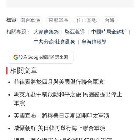
標籤
圍台軍演
東部戰區
佳山基地
台海
相關專題：
大頭條集錦
|
駱亞報導
|
中國時局全解析
|
中共分崩·社會亂象
|
寧海鐘報導
設為Google新聞首選來源
相關文章
菲律賓將於四月與美國舉行聯合軍演
馬英九赴中稱啟動和平之旅 民團籲提出停止
軍演
英國宣布：將與美日定期展開印太軍演
威懾朝鮮 美日韓再舉行海上聯合軍演