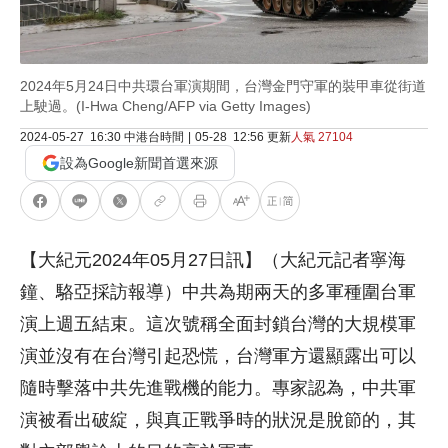
2024年5月24日中共環台軍演期間，台灣金門守軍的裝甲車從街道
上駛過。(I-Hwa Cheng/AFP via Getty Images)
2024-05-27
16:30
中港台時間
|
05-28
12:56
更新
人氣
27104
設為Google新聞首選來源
【大紀元2024年05月27日訊】（大紀元記者寧海
鐘、駱亞採訪報導）中共為期兩天的多軍種圍台軍
演上週五結束。這次號稱全面封鎖台灣的大規模軍
演並沒有在台灣引起恐慌，台灣軍方還顯露出可以
隨時擊落中共先進戰機的能力。專家認為，中共軍
演被看出破綻，與真正戰爭時的狀況是脫節的，其