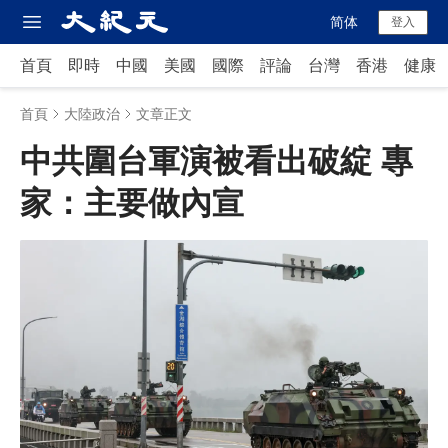
Open sidebar
简体
登入
首頁
即時
中國
美國
國際
評論
台灣
香港
健康
首頁
大陸政治
文章正文
中共圍台軍演被看出破綻 專
家：主要做內宣