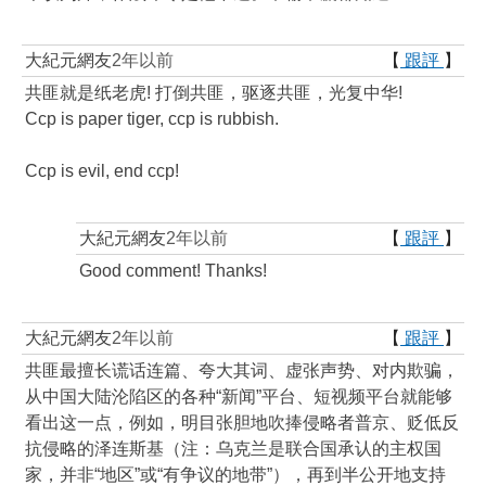
大紀元網友
2年以前
【
跟評
】
共匪就是纸老虎! 打倒共匪，驱逐共匪，光复中华!
Ccp is paper tiger, ccp is rubbish.
Ccp is evil, end ccp!
大紀元網友
2年以前
【
跟評
】
Good comment! Thanks!
大紀元網友
2年以前
【
跟評
】
共匪最擅长谎话连篇、夸大其词、虚张声势、对内欺骗，
从中国大陆沦陷区的各种“新闻”平台、短视频平台就能够
看出这一点，例如，明目张胆地吹捧侵略者普京、贬低反
抗侵略的泽连斯基（注：乌克兰是联合国承认的主权国
家，并非“地区”或“有争议的地带”），再到半公开地支持