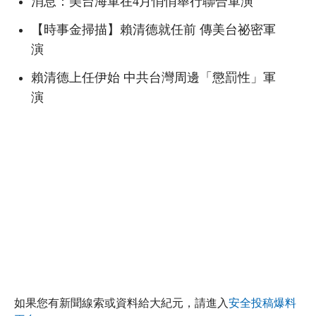
消息：美台海軍在4月悄悄舉行聯合軍演
【時事金掃描】賴清德就任前 傳美台祕密軍
演
賴清德上任伊始 中共台灣周邊「懲罰性」軍
演
如果您有新聞線索或資料給大紀元，請進入
安全投稿爆料