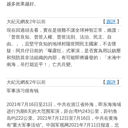
越多效果越好。
大紀元網友
2年以前
【
跟評
】
現在回過頭去看，實在是很難不讓全球神智正常，維護：
「普世良知、普世人權、普世法則、法治、民主、自
由。」，且堅守良知的地球村陽世間民主國家，不去懷
疑：阿共仔日前的「曝露狂」式軍演，是否實為用以鎮壓
和預防其非法組織的內部，有可能即將爆發的：「水淹中
南海，吊打熄近平！」亡共兵變。
大紀元網友
2年以前
【
跟評
】
军事演习很有钱
2021年7月16日至21日，中共在浙江省外海，即东海海域
进行为期6天的大范围军演，距台湾约243公里，距钓鱼
岛约222公里。2021年7月12日至7月16日，中共在黄海
有“重大军事活动”。中国军视网2021年7月11日报道，北