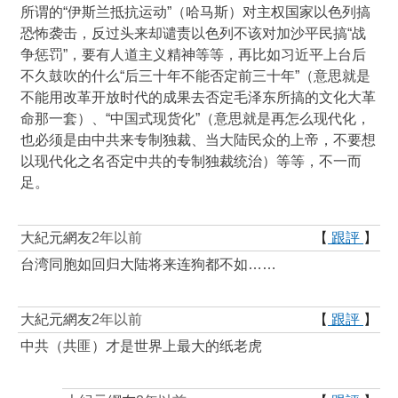
所谓的“伊斯兰抵抗运动”（哈马斯）对主权国家以色列搞
恐怖袭击，反过头来却谴责以色列不该对加沙平民搞“战
争惩罚”，要有人道主义精神等等，再比如习近平上台后
不久鼓吹的什么“后三十年不能否定前三十年”（意思就是
不能用改革开放时代的成果去否定毛泽东所搞的文化大革
命那一套）、“中国式现货化”（意思就是再怎么现代化，
也必须是由中共来专制独裁、当大陆民众的上帝，不要想
以现代化之名否定中共的专制独裁统治）等等，不一而
足。
大紀元網友
2年以前
【
跟評
】
台湾同胞如回归大陆将来连狗都不如……
大紀元網友
2年以前
【
跟評
】
中共（共匪）才是世界上最大的纸老虎