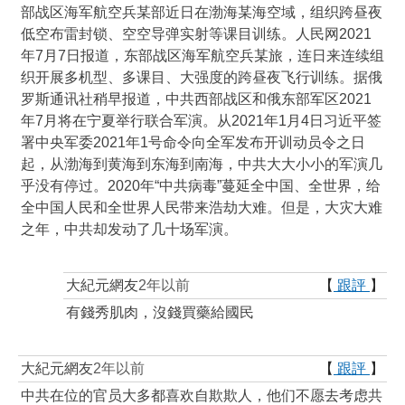
部战区海军航空兵某部近日在渤海某海空域，组织跨昼夜
低空布雷封锁、空空导弹实射等课目训练。人民网2021
年7月7日报道，东部战区海军航空兵某旅，连日来连续组
织开展多机型、多课目、大强度的跨昼夜飞行训练。据俄
罗斯通讯社稍早报道，中共西部战区和俄东部军区2021
年7月将在宁夏举行联合军演。从2021年1月4日习近平签
署中央军委2021年1号命令向全军发布开训动员令之日
起，从渤海到黄海到东海到南海，中共大大小小的军演几
乎没有停过。2020年“中共病毒”蔓延全中国、全世界，给
全中国人民和全世界人民带来浩劫大难。但是，大灾大难
之年，中共却发动了几十场军演。
大紀元網友
2年以前
【
跟評
】
有錢秀肌肉，沒錢買藥給國民
大紀元網友
2年以前
【
跟評
】
中共在位的官员大多都喜欢自欺欺人，他们不愿去考虑共