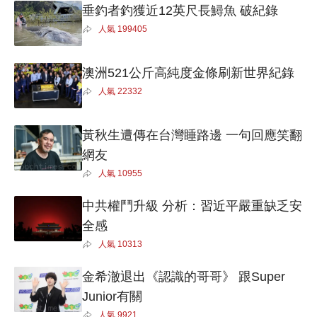
垂釣者釣獲近12英尺長鱘魚 破紀錄
人氣
199405
澳洲521公斤高純度金條刷新世界紀錄
人氣
22332
黃秋生遭傳在台灣睡路邊 一句回應笑翻
網友
人氣
10955
中共權鬥升級 分析：習近平嚴重缺乏安
全感
人氣
10313
金希澈退出《認識的哥哥》 跟Super
Junior有關
人氣
9921