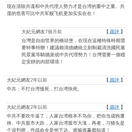
现在清除共谍和中共代理人势力才是台湾的重中之重。共
谍的危害可比中共军舰飞机更加实实在在！
大紀元網友
7個月前
【
跟評
】
台灣是自由世界的橋頭堡，在現在這種特殊時期需
要特事特辦！建議賴清德總統立刻制裁清洗國民黨
民眾黨等騎牆派或中共代理勢力！台灣需要一個穩
定安靜的內部環境！
大紀元網友
2年以前
【
跟評
】
中共：不打台湾慢死，打台湾快死。
大紀元網友
2年以前
【
跟評
】
中共不要吹牛逼了，人家台湾根本不鸟你，把你当成狗遭
殃。中共股市大跌，人家台湾股市大涨，再者，习猪头是
个误判师，作战命令是他下达。谁输谁赢都知道！