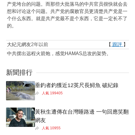
产党垮台的问题。而那些大批落马的中共官员很快就会去
想和讨论这个问题。共产党的腐败官员更清楚共产党是一
个什么东西。就是共产党最不是个东西，它是一定长不了
的。
大紀元網友
2年以前
【
跟評
】
中共摆出远程火箭炮，感觉HAMAS总攻的架势。
新聞排行
垂釣者釣獲近12英尺長鱘魚 破紀錄
人氣
199405
黃秋生遭傳在台灣睡路邊 一句回應笑翻
網友
人氣
10955