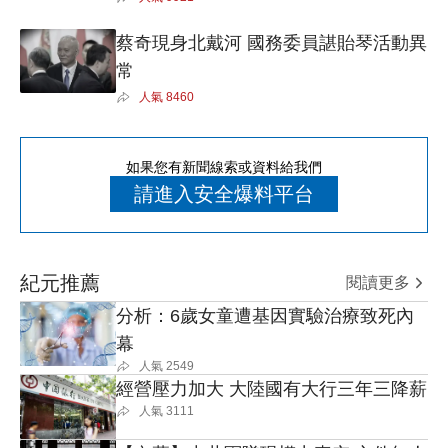
蔡奇現身北戴河 國務委員諶貽琴活動異
常
人氣
8460
如果您有新聞線索或資料給我們
請進入安全爆料平台
紀元推薦
閱讀更多
分析：6歲女童遭基因實驗治療致死內
幕
人氣
2549
經營壓力加大 大陸國有大行三年三降薪
人氣
3111