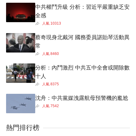
中共權鬥升級 分析：習近平嚴重缺乏安
全感
人氣
10313
蔡奇現身北戴河 國務委員諶貽琴活動異
常
人氣
8460
分析：內鬥激烈 中共五中全會或開除數
十人
人氣
8375
沈舟：中共黨媒洩露航母預警機的尷尬
人氣
7542
熱門排行榜