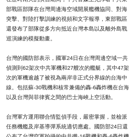
部戰區部隊在台灣周邊海空域開展艦機協同、對海
突擊、對陸打擊訓練的視頻和文字報導，東部戰區
還發布了部隊從多方向抵近台灣本島以及離外島戰
巡演練的模擬動畫。
台灣的國防部表示，國軍24日在台灣周邊空域一共
偵測到62架次中共軍機和27艘次的艦艇，其中47架
次的軍機逾越了被視為兩岸非正式分界線的台海中
線。包括蘇-30戰機和核常兼備的轟-6轟炸機在台海
以及台灣與菲律賓之間的巴士海峽上空活動。
台灣軍方運用聯合情監偵手段，嚴密掌握，並檢派
任務機艦及岸基導彈系統適切應處。國防部24日還
公布了台灣空軍拍攝的中共殲-16戰機和轟-6轟炸機