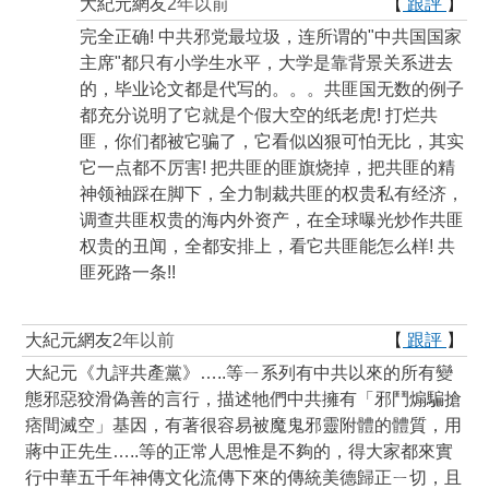
大紀元網友
2年以前
【
跟評
】
完全正确! 中共邪党最垃圾，连所谓的"中共国国家
主席"都只有小学生水平，大学是靠背景关系进去
的，毕业论文都是代写的。。。共匪国无数的例子
都充分说明了它就是个假大空的纸老虎! 打烂共
匪，你们都被它骗了，它看似凶狠可怕无比，其实
它一点都不厉害! 把共匪的匪旗烧掉，把共匪的精
神领袖踩在脚下，全力制裁共匪的权贵私有经济，
调查共匪权贵的海内外资产，在全球曝光炒作共匪
权贵的丑闻，全都安排上，看它共匪能怎么样! 共
匪死路一条!!
大紀元網友
2年以前
【
跟評
】
大紀元《九評共產黨》…..等ㄧ系列有中共以來的所有變
態邪惡狡滑偽善的言行，描述牠們中共擁有「邪鬥煽騙搶
痞間滅空」基因，有著很容易被魔鬼邪靈附體的體質，用
蔣中正先生…..等的正常人思惟是不夠的，得大家都來實
行中華五千年神傳文化流傳下來的傳統美德歸正ㄧ切，且