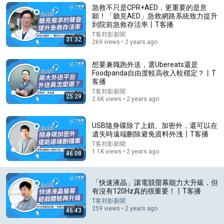
急救不只是CPR+AED，更重要的是意
Comment...
願！「聽見AED」急救網路系統致力提升
到院前急救存活率丨T客播
T客邦影新聞
31:32
269 views • 2 years ago
想要兼職跑外送，選Ubereats還是
Foodpanda自由度較高收入較穩定？丨T
客播
T客邦影新聞
25:29
2.6K views • 2 years ago
USB隨身碟除了上鎖、加密外，還可以在
遺失時遠端刪除避免資料外洩丨T客播
T客邦影新聞
7:09
1.1K views • 2 years ago
46:08
高分辨率有必要吗？4k还不如1080P？5k 4k 2k 1080P
有什么区别？
「快速液晶」讓電競螢幕能力大升級，但
我叫葱头
•
393K views
有沒有120Hz真的很重要！丨T客播
T客邦影新聞
259 views • 2 years ago
46:43