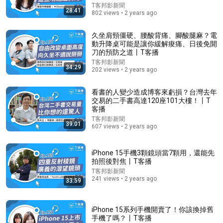
付、地圖導航各種生活應用丨T客播
T客邦影新聞
28:41
802 views • 2 years ago
久坐肩頸僵硬、腰酸背痛、腳酸腿麻？電
動升降桌可能是讓你緩解痠痛、日後免開
刀的預防之道丨T客播
T客邦影新聞
34:29
202 views • 2 years ago
看書的人變少造成博客來虧損？台灣去年
交易的二手書高達120座101大樓！丨T
16:45
客播
T客邦影新聞
用最好的动画为你讲解--HBM的原理
39:01
607 views • 2 years ago
Redknot-乔红
•
583K views
iPhone 15手機3顆鏡頭當7顆用，還能先
拍照後對焦丨T客播
T客邦影新聞
241 views • 2 years ago
33:59
iPhone 15系列手機開賣了！你該換掉舊
手機了嗎？丨T客播