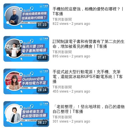
手機拍照這麼強，相機的優勢在哪裡？丨
T客播
T客邦影新聞
822 views • 2 years ago
31:23
訂閱制讓電子書和有聲書有了第二次的生
命，增加被看見的機會丨T客播
T客邦影新聞
21:46
895 views • 2 years ago
31:41
中國最神秘的醫院：301醫院的南樓裡，權力如何獲得
另一套生命規則？【文昭思緒飛揚563】
手提式超大型行動電源！充手機、充筆
文昭思緒飛揚 - Wen Zhao Studio
電，還能當冰箱和UPS不斷電系統丨T客
New
289K views
播
T客邦影新聞
28:24
455 views • 2 years ago
「老前整理」！登出地球前，自己的遺物
自己整理丨T客播
T客邦影新聞
301 views • 2 years ago
38:27