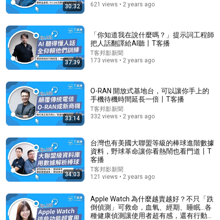
ChatGPT Work Complete Guide | Goal Mode/Planning
621 views • 2 years ago
30:32
Mode + Interactive Sites! Bulk Business Card Arc...
T客邦影新聞
Auto-dubbed
14K views
「你知道我在說什麼嗎？」提示詞工程師
把人話翻譯給AI聽丨T客播
T客邦影新聞
173 views • 2 years ago
37:39
O-RAN 開放式基地台，可以讓你手上的
手機待機時間延長一倍丨T客播
T客邦影新聞
332 views • 2 years ago
33:14
台灣也有美國大聯盟等級的棒球進階數據
資料，野球革命讓你看熱鬧也看門道丨T
15:41
客播
T客邦影新聞
34:03
[ENG] PRANK That’s NOT a student…A World-Class
121 views • 2 years ago
Violinist Secretly Entered a Real Korean Competition
또모TOWMOO and Timothy Chooi
•
13M views
Apple Watch 為什麼越賣越好？不只「跌
倒偵測」可救命，血氧、經期、睡眠…各
種健康偵測讓使用者超有感，還有行動支