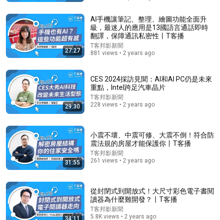
慈【 小宇宙大爆發 】
小宇宙大爆發
•
622K views
AI手機讓筆記、整理、繪圖功能全面升
級，最迷人的應用是13國語言通話即時
翻譯，保障通訊私密性丨T客播
T客邦影新聞
27:27
881 views • 2 years ago
CES 2024採訪見聞：AI和AI PC仍是未來
重點，Intel跨足汽車晶片
T客邦影新聞
228 views • 2 years ago
29:30
小震不壞、中震可修、大震不倒！符合防
27:17
震法規的房屋才能保護你丨T客播
T客邦影新聞
我去跑了个外卖，三观都毁了！都说在海外送外卖月入
261 views • 2 years ago
31:55
过$万? 我亲自在澳洲送了外卖后，我笑不出来了…外卖
骑手真实收入，时薪大揭秘，看完你别不信。
澳洲Henry
New
26K views
從封閉式到開放式！大尺寸彩色電子書閱
讀器為什麼難開發？丨T客播
T客邦影新聞
5.8K views • 2 years ago
34:11