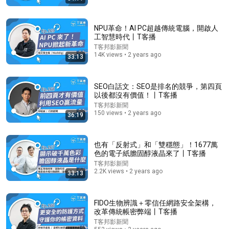
NPU革命！AI PC超越傳統電腦，開啟人
工智慧時代丨T客播
T客邦影新聞
14K views • 2 years ago
33:13
SEO白話文：SEO是排名的競爭，第四頁
18:25
以後都沒有價值！丨T客播
T客邦影新聞
酪梨爆火到底是真有益健康，還是另一場瘋狂騙局？果
150 views • 2 years ago
36:19
肉富含脂肪堪比黃油，熱量四倍於可樂，為什麼還被營
養學家推崇？【老肉雜談】#水果 #知識 #美食 #健康
老肉雜談
•
491K views
#科普
也有「反射式」和「雙穩態」！1677萬
色的電子紙膽固醇液晶來了丨T客播
T客邦影新聞
2.2K views • 2 years ago
33:13
FIDO生物辨識＋零信任網路安全架構，
改革傳統帳密弊端丨T客播
T客邦影新聞