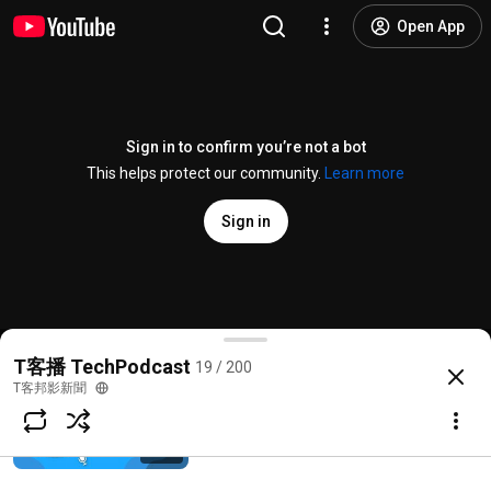
LINE Keep服務即將終止！重要資料8底前
Open App
趕快備份丨T客播
T客邦影新聞
482 views • 2 years ago
30:13
AI雲端平台算力彈性擴展，任何企業在
Sign in to confirm you’re not a bot
30秒內一鍵部署AI應用丨T客播
This helps protect our community.
Learn more
T客邦影新聞
488 views • 2 years ago
29:34
Sign in
利用AI，一支手機就可以幫你完成室內設
計、購買家具，還能幫你看風水丨T客播
T客邦影新聞
885 views • 2 years ago
21:51
「快速液晶」讓電競螢幕能力大升級，但有沒有120H
T客播 TechPodcast
19 / 200
@
techbang3c
2 likes
259 views
2 years ago
more
T客邦影新聞
從點字書、電子書到觸讀機！打造無障礙
閱讀的平權社會丨T客播
Subscribe
T客邦影新聞
391 views • 2 years ago
42:07
Comments