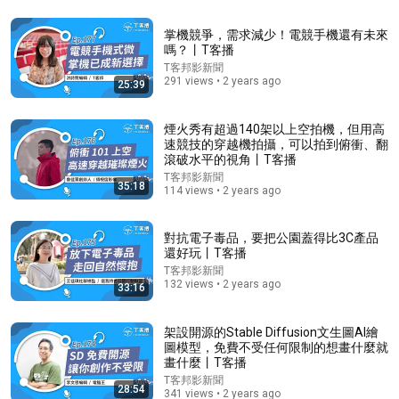
掌機競爭，需求減少！電競手機還有未來
嗎？丨T客播
T客邦影新聞
14:26
291 views • 2 years ago
25:39
I Don't Fix Refrigerators. These Are the Only 2 I'd Buy.
Harper & Knowles
•
1.3M views
煙火秀有超過140架以上空拍機，但用高
速競技的穿越機拍攝，可以拍到俯衝、翻
滾破水平的視角丨T客播
T客邦影新聞
35:18
114 views • 2 years ago
對抗電子毒品，要把公園蓋得比3C產品
還好玩丨T客播
T客邦影新聞
132 views • 2 years ago
33:16
架設開源的Stable Diffusion文生圖AI繪
圖模型，免費不受任何限制的想畫什麼就
30:55
畫什麼丨T客播
T客邦影新聞
28:54
牙齦萎縮還有救? 每天1習慣讓牙肉長回來 ft. 炫晨 譚敦
341 views • 2 years ago