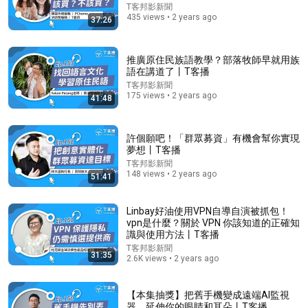
T客邦影新聞
435 views • 2 years ago
37:26
1:30:08
推廣原住民族語教學？部落牧師早就用族
語在講道了丨T客播
《喜单3》中式英语杀进美国脱口秀！华裔服务员不会
T客邦影新聞
英语，靠口音把全场笑疯了！#喜剧之王单口季 #脱口
175 views • 2 years ago
41:48
秀 #搞笑 #喜剧 #funny #综艺
笑翻天综艺社 and 叭叭一下
•
364K views
許個願吧！「群眾募資」有機會幫你實現
夢想丨T客播
T客邦影新聞
148 views • 2 years ago
51:41
Linbay好油使用VPN自導自演被抓包！
vpn是什麼？關於 VPN 你該知道的正確知
識與使用方法丨T客播
T客邦影新聞
31:35
2.6K views • 2 years ago
17:39
【本集抽獎】把舊手機變成遠端AI監視
2025了還把小烏龜當路由器？DIY拯救爛網速，UniFi
器，延伸你的眼睛和耳朵丨T客播