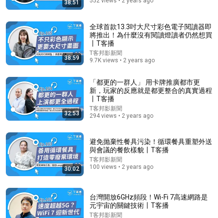
552 views • 2 years ago
38:51
全球首款13.3吋大尺寸彩色電子閱讀器即
35:26
將推出！為什麼沒有閱讀燈讀者仍然想買
丨T客播
笼中对：史上最严出入境新规解读，普通人还有出国的
T客邦影新聞
38:59
机会吗？
9.7K views • 2 years ago
二爷故事
New
439K views
「都更的一群人」 用卡牌推廣都市更
新，玩家的反應就是都更整合的真實過程
丨T客播
T客邦影新聞
32:53
294 views • 2 years ago
避免抛棄性餐具污染！循環餐具重塑外送
與會議的餐飲樣貌丨T客播
T客邦影新聞
100 views • 2 years ago
30:02
台灣開放6GHz頻段！Wi-Fi 7高速網路是
19:37
元宇宙的關鍵技術丨T客播
T客邦影新聞