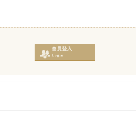
會員登入
Login