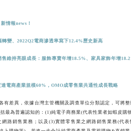
」新情報
news
！
幅轉變、
2022Q2
電商滲透率寫下
12.4%
歷史新高
銷售維持亮眼成長：服飾專賣年增
18.5%
、家具家飾年增
18.
度
達電商產業規模
60%
，
OMO
成
零售業共通性成長戰略
類各有差異，依據台灣主管機關及調查單位分類認定，可將整
括最為普遍認知的：(1)純電子商務業(代表性業者如蝦皮購物
銷業之網路銷售業務；以及(3)實體零售業之網路銷售業務(代
EVEN線上購物等)。若進一步合計純電商產業及電視購物&直銷