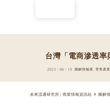
Skip
to
content
台灣「電商滲透率
2023 / 06 / 19
圖解情報庫
,
零售產
未來流通研究所 | 商業情報資訊站
圖解