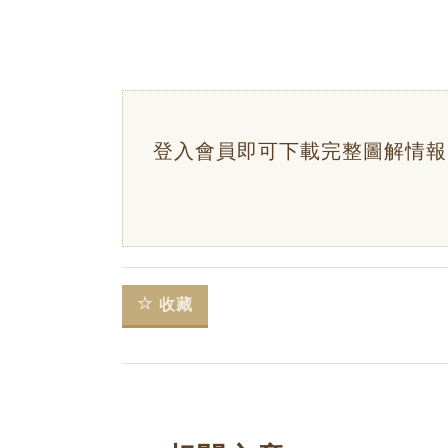
登入會員即可下載完整圖解情報
收藏