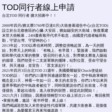
TOD同行者線上申請
台北TOD 同行者 擴大招募中！！
2000年四月(猶太曆5760年亞達II月)大衛會幕禱告中心(台北TOD)
設立於台北都會區的心臟-大安區，猶如錫安的大衛城；恢復重建
末世大衛帳幕，24H晝夜敬拜代求不歇息，由國度代禱者輪班執
勤，守望台灣、守望神的心！
2013年起，TOD以希伯來時間，調整從傍晚起算，為一天的開
始，對齊天上的時辰：「有晚上、有早晨！」緊接著，我們啟動
耶和華代禱大軍的整隊，號召同行者入伍，對齊猶太曆進入賜福
的循環，我們領受十二支派軍隊的擺陣，站對位置、受命守望全
球、與天連線，並宣告：「眾支派起行！」
2021年四月3日台北TOD 21週年，美國榮耀錫安Chuck使徒給
TOD的話：「你們的21週年與逾越節繫在一起，空中執政掌權的
概念是21天，神看一年如一日，奉主的名宣告，你們21年以來與
靈界爭戰的空中執政者被拉下，同時我要說你們正在前進，不僅
僅禱告，要超出禱告，進入收割的狀態，就從此刻開始！」
2021六月1 日開始，因應疫情轉型TOD 線上班次21-09，奪回夜間
•掌握先機，邀請「夜半呼聲」來上線！
我們竭誠迎您加入末世使徒性代禱軍隊，共建大衛會幕，迎接復
興浪潮，為榮耀君王再來預備道路 ！