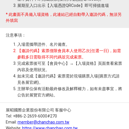
展期至入口出示【入場憑證QRCode】即可掃描進場
* 此畫面不具備入場資格，此連結已經自動帶入邀請代碼，無須另
外填寫
注意事項：
入場需攜帶證件、名片備查。
【邀請代碼】索票僅限會員本人使用乙次(任選一日)，如需
參觀多日需取得不同代碼並完成索票。
完成索票後可至【會員中心】→【入場資格】頁面查看索票
內容及使用狀況。
如未完成【邀請代碼】索票需於現場購票入場(購票方式請
見各展官網)。
主辦單位保有活動最終修改及解釋權力，如有未盡事宜，將
公告於展覽官方網站。
展昭國際企業股份有限公司 客服中心
Tel: +886-2-2659-6000#270
Email:
member@chanchao.com.tw
Website:
https://www.chanchao.com.tw