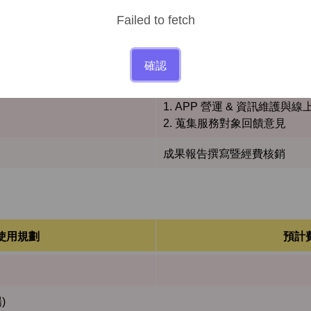
2. 自立生活技能培訓課程廣
Failed to fetch
1. 辦理 16 場次自立生活
確認
2. 結合 APP 宣導應用
1. APP 營運 & 資訊維護與
2. 蒐集服務對象回饋意見
成果報告撰寫暨經費核銷
使用規劃
預計
)