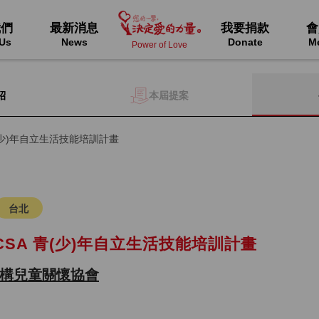
我們
最新消息
我要捐款
會
Us
News
Donate
M
Power of Love
本屆提案
紹
(少)年自立生活技能培訓計畫
台北
SA 青(少)年自立生活技能培訓計畫
構兒童關懷協會