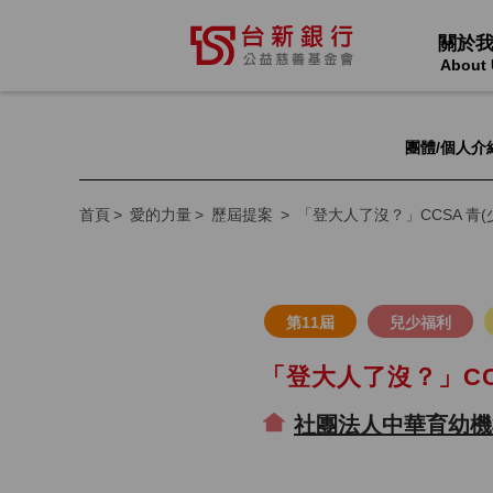
關於
About 
團體/個人介
首頁
愛的力量
歷屆提案
「登大人了沒？」CCSA 青
第11屆
兒少福利
「登大人了沒？」CC
社團法人中華育幼機