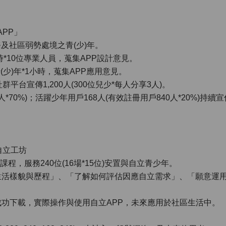
APP」
及社區弱勢處境之青(少)年。
時*10位專業人員，蒐集APP設計意見。
(少)年*1小時，蒐集APP應用意見。
群平台宣傳1,200人(300位兒少*每人分享3人)。
200人*70%)；活躍少年用戶168人(有效註冊用戶840人*20%
自立工坊
時)課程，服務240位(16場*15位)安置與自立青少年。
自立生活樣貌與歷程」、「了解如何評估因應自立需求」、「願意運
得成功下載，實際操作與使用自立APP，未來應用於社區生活中。