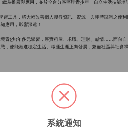
」、繼為推廣與應用，並於全台分區辦理青少年「自立生活技能培
勢學習工具，將大幅改善個人搜尋資訊、資源，與即時諮詢之便
認知應用，影響深遠！
境青(少)年多元學習，厚實租屋、求職、理財、感情……面向
挑戰，使能漸進穩定生活、職涯生涯正向發展，兼顧社區與社會
成進度區間
預計完
功能需求階段：辦理焦點團體
1. APP 開發階段-1：廠商合
2. 自立生活技能培訓課程規
系統通知
1. APP 開發階段-2：系統