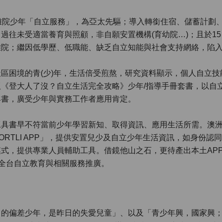
離院少年「自立服務」，為亞太先驅；導入轉銜住宿、儲蓄計劃
往未受適當養育與照顧，非自願安置機構(育幼院…)；且於15 
離院；繼因低學歷、低職能、缺乏自立知能與社會支持網絡，陷
區困境的青(少)年，生活倍受煎熬，研究資料顯示，個人自立
《登大人了沒？自立生活完全攻略》少年/指導手冊套書，以自
具書，廣受少年與實務工作者應用肯定。
具書早不符當前少年學習新知、取得資訊、應用生活所需。澳洲兒福
ORTLI APP」，提供安置兒少及自立少年生活資訊，如身份認
式，提供專業人員輔助工具。借鏡他山之石，更待產出本土AP
及全台自立教育與相關服務推廣。
日的偏差少年，是昨日的失愛兒童」、以及「青少年興，國家興