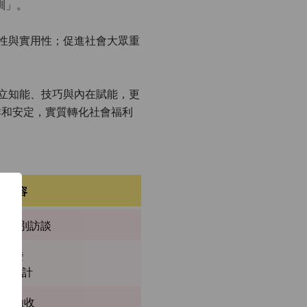
訓」。
利性與實用性；促進社會大眾重
自立知能、技巧與內在賦能，更
祥和安定，實質轉化社會福利
成內容
與個別訪談
作開發
劃與設計
測試與驗收