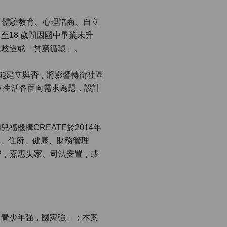
、體驗教育、心理諮商、自立
至18 歲間因國中畢業未升
入歧途或「貧窮循環」。
技能建立與否，將影響轉銜社區
立生活各面向需求為題，設計
機構CREATE於2014年
同、住所、健康、財務管理
P，嘉惠失家、司法安置，或
；青少年強，國家強」；本案