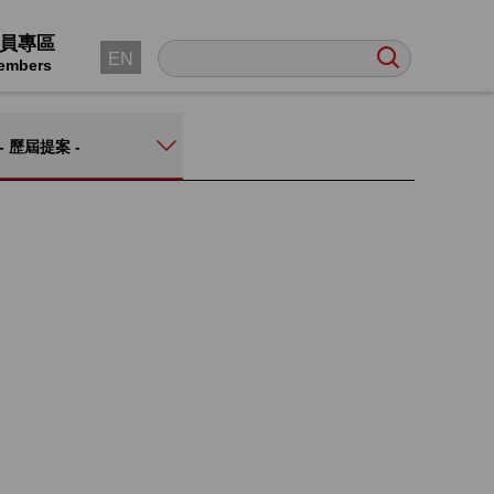
員專區
EN
embers
- 歷屆提案 -