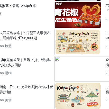
方案推薦：最高12%年利率
「
社
2
丸去石垣島攻略｜7 房型正式票價表
2
通鋪單程 NT$2,800 起
v
pon 旅遊
2
酷澎幣完整教學｜首購 7 折、酷澎幣
全
會少賺多少回饋
換
pon 購物
2
指南：Top 10 必吃吃到飽/米其林餐
2
券折扣)
pon 美食
2