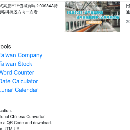
式高息ETF值得買嗎？00984A特
[
策略與持股方向一次看
1
2
tools
Taiwan Company
Taiwan Stock
Word Counter
Date Calculator
Lunar Calendar
cation.
itional Chinese Converter.
ate a QR Code and download.
e a UTM URL.