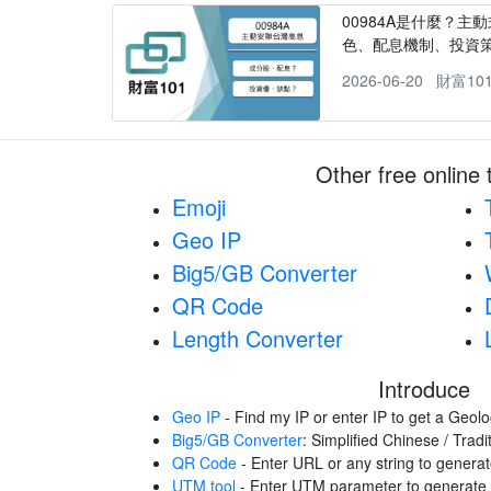
00984A是什麼？主動
色、配息機制、投資
2026-06-20
財富10
Other free online 
Emoji
Geo IP
Big5/GB Converter
QR Code
Length Converter
Introduce
Geo IP
- Find my IP or enter IP to get a Geolo
Big5/GB Converter
: Simplified Chinese / Trad
QR Code
- Enter URL or any string to gener
UTM tool
- Enter UTM parameter to generat