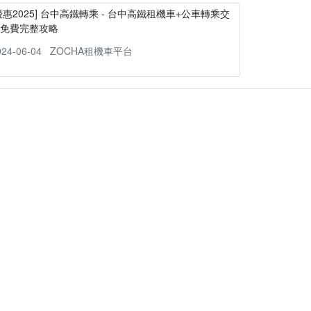
優惠2025] 台中高鐵轉乘 - 台中高鐵租機車+公車轉乘交
通免費完整攻略
024-06-04
ZOCHA租機車平台