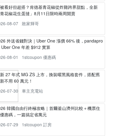
不被看好但超搭？肯德基青花椒從炸雞跨界甜點，全新
青花椒花生蛋撻」8月11日限時兩周開賣
026-08-07
敗家輝哥
026 外送省錢對決｜Uber One 漲價 66% 後，pandapro
s Uber One 年差 $912 實算
026-08-01
1stcoupon 優惠碼
新 27 年式 MG ZS 上市，換裝曜黑風格套件，搭配舊
新不用 60 萬元！
026-07-30
車主充電站
026 韓國自由行終極攻略｜首爾釜山濟州比較＋機票住
宿優惠碼，一篇搞定省萬元
026-07-29
1stcoupon 訂房