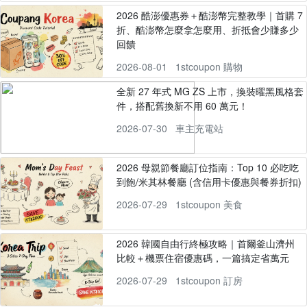
2026 酷澎優惠券＋酷澎幣完整教學｜首購 7
折、酷澎幣怎麼拿怎麼用、折抵會少賺多少
回饋
2026-08-01
1stcoupon 購物
全新 27 年式 MG ZS 上市，換裝曜黑風格套
件，搭配舊換新不用 60 萬元！
2026-07-30
車主充電站
2026 母親節餐廳訂位指南：Top 10 必吃吃
到飽/米其林餐廳 (含信用卡優惠與餐券折扣)
2026-07-29
1stcoupon 美食
2026 韓國自由行終極攻略｜首爾釜山濟州
比較＋機票住宿優惠碼，一篇搞定省萬元
2026-07-29
1stcoupon 訂房