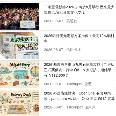
「東盟電影節2026 」將於8月舉行 歷來最大
規模 以電影連繫文化交流
2026-08-07
美通社
2026銀行美元定存方案推薦：最高12%年利
率
2026-08-07
信用卡社
2026 基隆搭八重山丸去石垣島攻略｜7 房型
正式票價表＋行李 QA＋5 大必訪，通鋪單
程 NT$2,800 起
2026-08-01
1stcoupon 旅遊
2026 外送省錢對決｜Uber One 漲價 66%
後，pandapro vs Uber One 年差 $912 實算
2026-08-01
1stcoupon 優惠碼