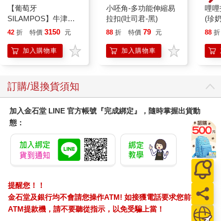
我是誰？成長的路上，我們都在尋找自我定位。
【葡萄牙
小呸角-多功能伸縮易
哩哩
你是誰？抽絲剝繭後，你要活出自己的特色。
SILAMPOS】牛津霧
拉扣(吐司君-黑)
(珍奶
不銹鋼笛音壺 2L
3150
79
42
折
特價
元
88
折
特價
元
88
折
這本書希望給身陷各種討厭、情緒勒索的人另外一種出口。勇敢
地拒絕，非同溫層地的人滾遠一點，如果別人不滾，那就學會瀟
加入購物車
加入購物車
灑轉身，關閉閘口，遠遠把他們甩在八千里之外。
訂購/退換貨須知
加入金石堂 LINE 官方帳號『完成綁定』，隨時掌握出貨動
態：
提醒您！！
金石堂及銀行均不會請您操作ATM! 如接獲電話要求您前往
ATM提款機，請不要聽從指示，以免受騙上當！