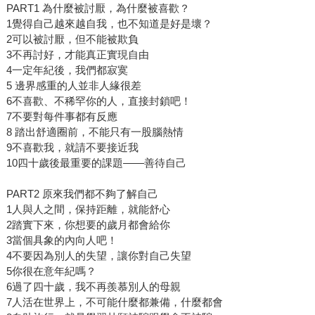
PART1 為什麼被討厭，為什麼被喜歡？
1覺得自己越來越自我，也不知道是好是壞？
2可以被討厭，但不能被欺負
3不再討好，才能真正實現自由
4一定年紀後，我們都寂寞
5 邊界感重的人並非人緣很差
6不喜歡、不稀罕你的人，直接封鎖吧！
7不要對每件事都有反應
8 踏出舒適圈前，不能只有一股腦熱情
9不喜歡我，就請不要接近我
10四十歲後最重要的課題——善待自己
PART2 原來我們都不夠了解自己
1人與人之間，保持距離，就能舒心
2踏實下來，你想要的歲月都會給你
3當個具象的內向人吧！
4不要因為別人的失望，讓你對自己失望
5你很在意年紀嗎？
6過了四十歲，我不再羨慕別人的母親
7人活在世界上，不可能什麼都兼備，什麼都會