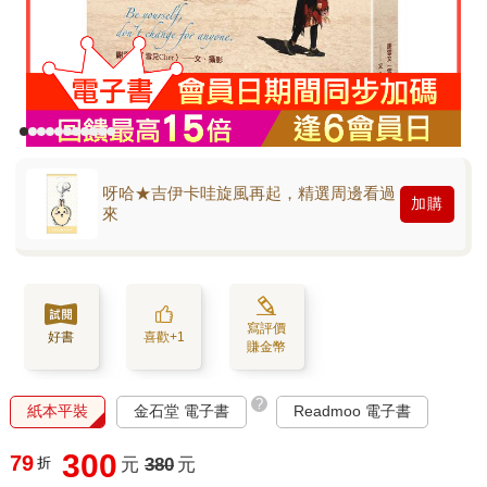
呀哈★吉伊卡哇旋風再起，精選周邊看過
加購
來
寫評價
好書
喜歡+1
賺金幣
?
紙本平裝
金石堂 電子書
Readmoo 電子書
300
79
折
元
380
元