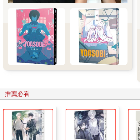
立意是良善的，卻讓人深深陷入「成名」的代價。
數十年前台灣興起壯遊風潮，順應臉書、部落格、IG等網路社群
的發達，也讓我從上班族素人變成一個小有知名度的「網路紅
人」，當時不少酸民跟黑粉以針對性謾罵我，有些連祖宗十八代
都不放過，夾雜粗俗不堪的文字。當時心想，到底是招誰惹誰，
這群鍵盤俠們，你認識我嗎？你了解我嗎？為什麼要緊追不捨的
抹黑我？好幾次想把社群關閉，做回生活單純的素人，每天上班
下班，假日出國，不再活在網路語言暴力中。
回頭想想，又憤恨這些酸民雜魚憑什麼？
身為專欄媒體，公開具名寫的文章，卻引來一堆匿名髒水往我身
上潑。我從未針對誰，憑什麼這些人就可以選擇對號入座，接著
推薦必看
把怒氣撒野在作者頭上。憑什麼我就必須要閉嘴、道歉、退出？
憑什麼我必須活在這群人的陰影面下？
我告訴自己，我與這些人的最大不同就是：我站在陽光下。真正
一篇好文章，好觀點，不需要得到所有人的贊同，而是，懂妳的
人會留下，不懂的人，他始終都不會願意懂，為了反對而反對，
而我也從這些反對的聲浪中找到寫作的靈感。