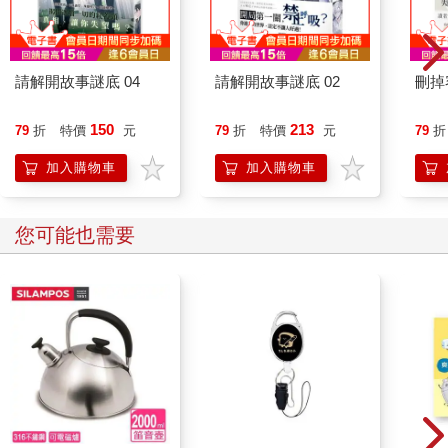
老實說，被討厭、追殺、抹黑的日子，情緒會莫名低落。即使身
邊的人老是告訴你，不要在意，忽略就好，但你就會覺得一顆老
請解開故事謎底 04
請解開故事謎底 02
刪掉
鼠屎壞了一鍋粥，一股氣卡在胸口，過不去。多年後，一定年
紀，我才明白，負面能量會隨著時間消散，你記住它，它就像惡
150
213
靈纏繞，揮之不去，你排解它，忽視它，就消失無蹤影。
79
折
特價
元
79
折
特價
元
79
折
加入購物車
加入購物車
關於我，四十，不惑了嗎？
二十歲沒沒無聞，三十歲壯遊成名，四十歲的我，反思來時路，
您可能也需要
逐漸慢慢理出一些屬於我這年紀的中年生活哲學，既然站在某一
個位置，無法避免被人討厭，以及無端的被指指點點，那麼就開
始學習怎麼立下界線，讓不喜歡我的人明白一點：「對！我也不
喜歡你們。」
歲月跟經歷告訴我：某些人，你是可以不用在乎，某些刺耳的話
語，可以跳過，當作沒聽見，某些看不慣的話題，你是可以隱
藏，或是封鎖。不過，面對一再挑釁或是沒有禮貌的人，不要再
幫對方找藉口，適當反擊，適時封鎖，才能真正趨吉避凶。