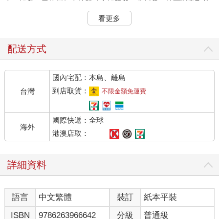
來了解我，用他們個人的觀點來解釋我，分析我，甚至斷章取義
的評斷我。而我能做的，只能一再地公開，用寫作、解釋、回
看更多
覆。有些問題，他講第一句，我就能猜測接下來出對方要問什
麼，而我的回答也變得制式、無奈，跟千篇一律。
配送方式
老實說，我挺討厭這樣的。
但我卻，找不到更好的方法。
國內宅配：本島、離島
這就好像購買商品之前要先閱讀產品說明書，作者也應該有作者
到店取貨：
台灣
不限金額免運費
說明書，不然讀者怎麼知道你為啥要寫出這些文字呢？我為何要
買你的書？借位思考後，也感覺有道理，所以決定在書中序後來
國際快遞：全球
個自介，以便接下來閱讀時，讀者能接受幾個事實。
海外
港澳店取：
這作者文章有些偏激，是的。
這作者是女權主義，不是的。
詳細資料
你所有的感覺都是真的，但投射在他人身上，不見得是對的。
關於我，作家這條路
語言
中文繁體
裝訂
紙本平裝
謝雪文，一九八一年出生，出生桃園龍潭客庄，父母皆為客家
ISBN
9786263966642
分級
普通級
人，祖父母也是，但他們沒逼我也非要找個客家男子處對象。台