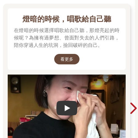
一天打卡，也會想談戀愛，結婚、生孩子，沒想到意外還是發生
了。
燈暗的時候，唱歌給自己聽
我的同事自殺了，在我簽署他的離職同意書兩天後。
在燈暗的時候選擇唱歌給自己聽，那燈亮起的時
候呢？為擁有過夢想、曾面對失去的人們引路，
這件事情造成我極大的陰影，宛若萬里無雲的晴空中突然劃過一
道閃電，瞬間烏雲壟罩著頭頂，片刻傾盆大雨淋濕全身，我站在
陪你穿過人生的坑洞，撿回破碎的自己。
原地一動也不動，眼眶染濕了衣襟，眼底盡是愧疚、不捨，跟自
責。嘴裡總念叨著：「如果早一點發現，他就不會幹傻事了。」
看更多
三十四歲我又寫了辭職信：「世界這麼大，我想再看他一眼」，
接下來的旅途，不是找自己，而是找救贖，我需要再一次放飛世
界，從浩瀚的宇宙中，再找回那雙愛笑的眼睛。我把這段經歷寫
了一本書《自己，才是旅程的終點》，就沒有再回職場，一直過
著自由旅人的生活。
Play video
關於我，成名的代價，另類地獄
從人生谷底爬起來，需要多大的勇氣？很大，很大，非常大。透
過網路寫作，告訴萬千讀者「相信我可以，你也可以。」分享的