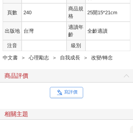
北實踐大學畢業後進社會工作，做過企劃，做過行銷，最後跑去
商品規
頁數
240
25開15*21cm
做資訊業專案管理，從不會寫程式，到後來會抓BUG，灌系統主
格
機，寫系統分析書。當過講師、跑過政府標案，曾在非營利組織
工作，常常一時半刻也說不清楚自己在做些什麼。
適讀年
出版地
台灣
全齡適讀
齡
年輕時有遠大志向，沒想到進入職場沒多久就碰到國際金融風
注音
級別
暴，以及台灣人才西進大陸的年代，當時的菜鳥上班族，普遍沒
錢，窮，還怕被裁員。本想靠婚姻脫離職場生涯，洗手作羹湯成
中文書
＞
心理勵志
＞
自我成長
＞
改變/轉念
為新科人妻，沒想到被當時交往多年的男友回絕，這下婚結不
成，工作又遇到瓶頸，索性就決定什麼都不想要，只想人生一次
放飛自我。
商品評價
二十九歲寫了辭職信：「世界這麼大，我想看他一眼」，三十歲
交給老闆，還鬧了一場人盡皆知的家庭革命；三十一歲提著三十
寫評價
公斤的行李奔赴紐西蘭，脫下高跟鞋跟套裝，到國外打工度假四
百天，體驗異國窮遊跟背包壯遊。這場旅行徹底翻轉我井底之蛙
的世界，歸國後因為太想分享這段神奇的經歷，於是將心路歷程
相關主題
寫在旅遊論壇跟部落格網站中，於是有了出書、成為作家的契
機。之後巡迴演講、上廣播、各種媒體宣傳，慢慢在旅遊圈有了
名氣。書一本接著一本出，旅行一趟接著一趟走，上班一天接著