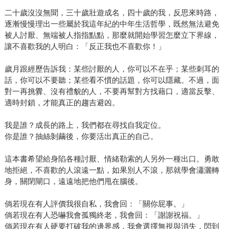
二十歲沒沒無聞，三十歲壯遊成名，四十歲的我，反思來時路，
逐漸慢慢理出一些屬於我這年紀的中年生活哲學，既然無法避免
被人討厭、無端被人指指點點，那麼就開始學習怎麼立下界線，
讓不喜歡我的人明白：「反正我也不喜歡你！」
歲月跟經歷告訴我：某些討厭的人，你可以不在乎；某些刺耳的
話，你可以不要聽；某些看不慣的話題，你可以隱藏。不過，面
對一再挑釁、沒有禮貌的人，不要再幫對方找藉口，適當反擊、
適時封鎖，才能真正的趨吉避凶。
我是誰？成長的路上，我們都在尋找自我定位。
你是誰？抽絲剝繭後，你要活出真正的自己。
這本書希望給身陷各種討厭、情緒勒索的人另外一種出口。勇敢
地拒絕，不喜歡的人滾遠一點，如果別人不滾，那就學會瀟灑轉
身，關閉閘口，遠遠地把他們甩在腦後。
倘若現在有人評價我很自私，我會回：「關你屁事。」
倘若現在有人恐嚇我會孤獨終老，我會回：「謝謝祝福。」
倘若現在有人硬要打破我的邊界感，我會選擇無視與消失，閃到