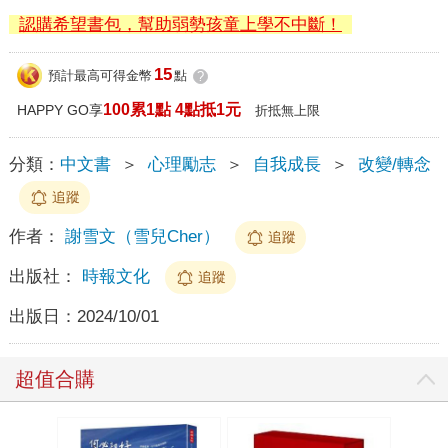
認購希望書包，幫助弱勢孩童上學不中斷！
15
預計最高可得金幣
點
?
100累1點 4點抵1元
HAPPY GO享
折抵無上限
分類：
中文書
＞
心理勵志
＞
自我成長
＞
改變/轉念
追蹤
作者：
謝雪文（雪兒Cher）
追蹤
出版社：
時報文化
追蹤
出版日：
2024/10/01
超值合購