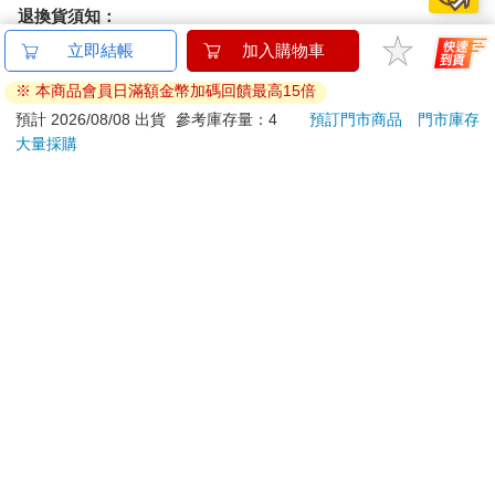
退換貨須知：
**提醒您，鑑賞期不等於試用期，退回商品須為全新狀態**
立即結帳
加入購物車
依據「消費者保護法」第19條及行政院消費者保護處公告之
※ 本商品會員日滿額金幣加碼回饋最高15倍
「通訊交易解除權合理例外情事適用準則」，以下商品購買
預計 2026/08/08 出貨
參考庫存量：4
預訂門市商品
門市庫存
後，除商品本身有瑕疵外，將不提供7天的猶豫期：
大量採購
易於腐敗、保存期限較短或解約時即將逾期。（如：生
鮮食品）
依消費者要求所為之客製化給付。（客製化商品）
報紙、期刊或雜誌。（含MOOK、外文雜誌）
經消費者拆封之影音商品或電腦軟體。
非以有形媒介提供之數位內容或一經提供即為完成之線
上服務，經消費者事先同意始提供。（如：電子書、電
子雜誌、下載版軟體、虛擬商品…等）
已拆封之個人衛生用品。（如：內衣褲、刮鬍刀、除毛
刀…等）
若非上列種類商品，均享有到貨7天的猶豫期（含例假
日）。
辦理退換貨時，商品（組合商品恕無法接受單獨退貨）必須
是您收到商品時的原始狀態（包含商品本體、配件、贈品、