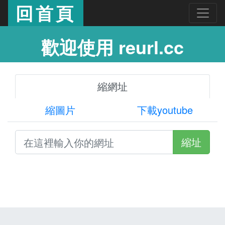
回首頁
歡迎使用 reurl.cc
縮網址
縮圖片
下載youtube
縮址