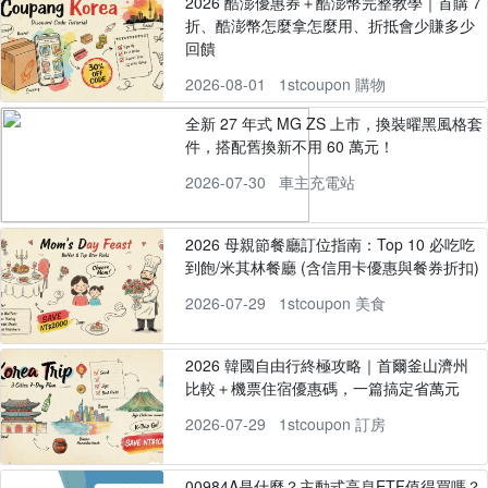
2026 酷澎優惠券＋酷澎幣完整教學｜首購 7
折、酷澎幣怎麼拿怎麼用、折抵會少賺多少
回饋
2026-08-01
1stcoupon 購物
全新 27 年式 MG ZS 上市，換裝曜黑風格套
件，搭配舊換新不用 60 萬元！
2026-07-30
車主充電站
2026 母親節餐廳訂位指南：Top 10 必吃吃
到飽/米其林餐廳 (含信用卡優惠與餐券折扣)
2026-07-29
1stcoupon 美食
2026 韓國自由行終極攻略｜首爾釜山濟州
比較＋機票住宿優惠碼，一篇搞定省萬元
2026-07-29
1stcoupon 訂房
00984A是什麼？主動式高息ETF值得買嗎？