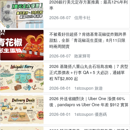
2026銀行美元定存方案推薦：最高12%年利
率
2026-08-07
信用卡社
不被看好但超搭？肯德基青花椒從炸雞跨界
甜點，全新「青花椒花生蛋撻」8月11日限
時兩周開賣
2026-08-07
敗家輝哥
2026 基隆搭八重山丸去石垣島攻略｜7 房型
正式票價表＋行李 QA＋5 大必訪，通鋪單
程 NT$2,800 起
2026-08-01
1stcoupon 旅遊
2026 外送省錢對決｜Uber One 漲價 66%
後，pandapro vs Uber One 年差 $912 實算
2026-08-01
1stcoupon 優惠碼