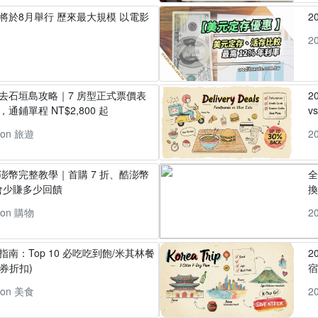
」將於8月舉行 歷來最大規模 以電影
2
2
丸去石垣島攻略｜7 房型正式票價表
2
通鋪單程 NT$2,800 起
v
pon 旅遊
2
酷澎幣完整教學｜首購 7 折、酷澎幣
全
會少賺多少回饋
換
pon 購物
2
指南：Top 10 必吃吃到飽/米其林餐
2
券折扣)
pon 美食
2