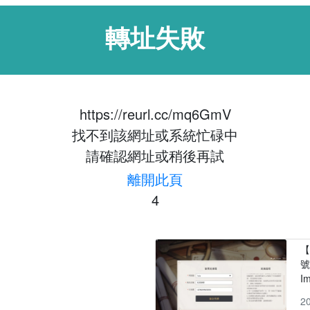
轉址失敗
https://reurl.cc/mq6GmV
找不到該網址或系統忙碌中
請確認網址或稍後再試
離開此頁
4
【
號
I
2