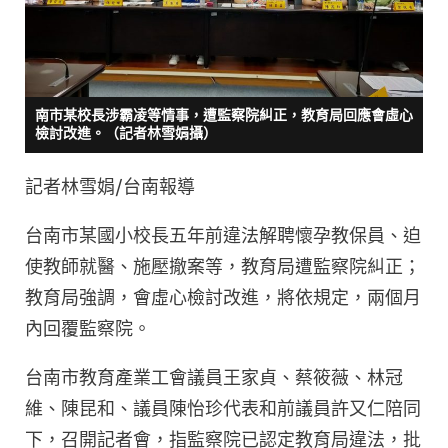
k
南市某校長涉霸凌等情事，遭監察院糾正，教育局回應會虛心
檢討改進。（記者林雪娟攝）
記者林雪娟∕台南報導
台南市某國小校長五年前違法解聘懷孕教保員、迫
使教師就醫、施壓撤案等，教育局遭監察院糾正；
教育局強調，會虛心檢討改進，將依規定，兩個月
內回覆監察院。
台南市教育產業工會議員王家貞、蔡筱薇、林冠
維、陳昆和、議員陳怡珍代表和前議員許又仁陪同
下，召開記者會，指監察院已認定教育局違法，批