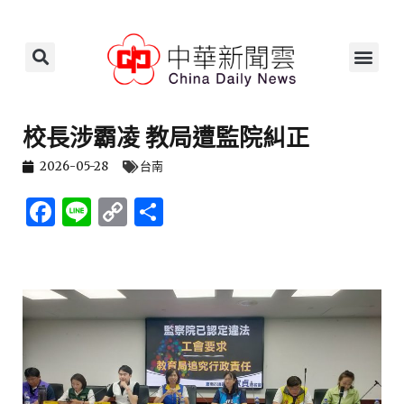
校長涉霸凌 教局遭監院糾正
2026-05-28
台南
F
Li
C
S
a
n
o
h
c
e
p
ar
e
y
e
b
Li
o
n
o
k