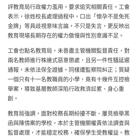
評教育局行政權力濫用，要求追究相關責任。工會
表示，徐姓校長處理過程中，口出「懷孕不是免死
金牌」等具歧視意味言論，不只是失言，更反映出
教育現場長期存在的權力傲慢與性別意識不足。
工會也點名教育局，未善盡主管機關監督責任，對
兩名教師進行株連式惡意懲處，且另一件性騷延遲
通報，未依法保全證據，同樣遭監察院糾正；質疑
一個只有十一名教職員的小學，竟有十幾件互控檢
舉案，導致基層教師深陷行政救濟訟累、身心重
創。
教育局強調，面對校務長期紛擾不斷、屢見檢舉黑
函與陳情案的學校，本於主管機關權責依法調查與
監督處理，才能穩定校務，確保學生受教權益。教