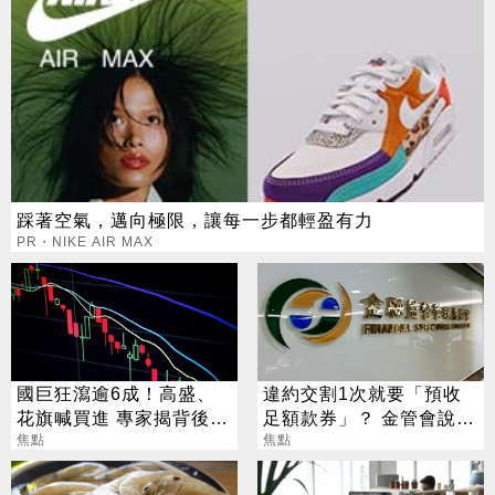
踩著空氣，邁向極限，讓每一步都輕盈有力
PR・NIKE AIR MAX
國巨狂瀉逾6成！高盛、
違約交割1次就要「預收
花旗喊買進 專家揭背後真
足額款券」？ 金管會說話
相
焦點
了
焦點