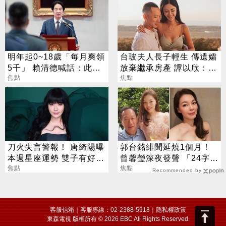
明年起0~18歲「每月爽領
台玻夫人長子輕生 傳遺孀
5千」 賴清德喊話：此時
放棄繼承房產 譚以欣：不
不生待何時
焦點
實內容二次傷害
焦點
刀火失言警報！ 唐綺陽曝
郭台銘緋聞延燒1個月！
本週星座運勢 雙子有好消
曾馨瑩深夜發聲 「24字」
息、獅子談判順利
焦點
吐盡最心繫的事
焦點
Recommended by
客服信箱
｜客服專線：02-2388-5918｜
隱私權政策
東森電視 版權所有 © 2026 EBC All Rights Reserved.