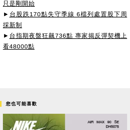
只是剛開始
►
台股跌170點失守季線 6檔列處置股下周
採新制
►
台指期夜盤狂飆736點 專家揭反彈契機上
看48000點
您也可能喜歡