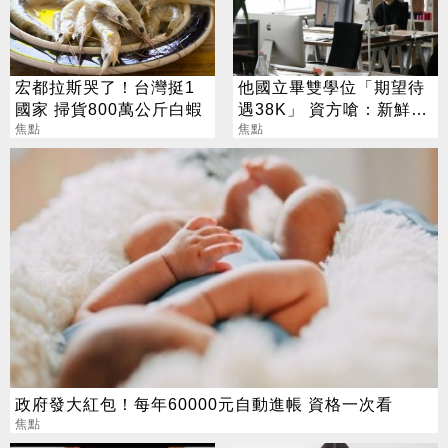
宏都拉斯哭了！台灣挺1
他國立畢雙學位「期望待
國家 掃貨800萬公斤白蝦
遇38K」 資方嗆：新鮮人
焦點
怎麼可能
焦點
政府發大紅包！每年60000元自動進帳 資格一次看
焦點