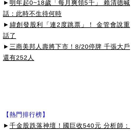
►
明年起0~18歲「每月爽領5千」 賴清德喊
話：此時不生待何時
►
緯創發股利「連2度跳票」！ 金管會說重
話了
►
三商美邦人壽將下市！8/20停牌 千張大戶
還有252人
【熱門排行榜】
►
千金股跌落神壇！國巨收540元 分析師：