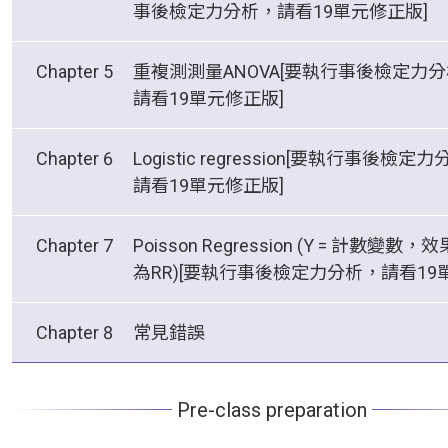
事後檢定力分析，請看19單元修正版]
06-GPower介面與操作說明
04-樣本數與研究品質
12-簡單線性迴歸
Chapter 5
重複測測量ANOVA[要執行事後檢定力
07-平均數差異：t檢定與無母數分析 [本單元有最詳細的操作
請看19單元修正版]
看！]
13-不同複線性迴歸法應用場景介紹含脫落率(流失率)樣本數計
08-多組平均數差異：one-way ANOVA
15-重複測測量ANOVA (組間、組內、混合效果/交互作用)
Chapter 6
Logistic regression[要執行事後檢定
14-不同複線性迴歸法應用實作(SEM可用，主效果、中介與調
請看19單元修正版]
09-Exact：Proportion檢定
16-Logistic regression
10-卡方：配適度檢定
Chapter 7
Poisson Regression (Y = 計數變數，
為RR)[要執行事後檢定力分析，請看19
17-Logistic regression：X為二分類變數時之參數設定(重要
11-相關分析
正版]
18-Poisson Regression
Chapter 8
常見錯誤
19-事後檢定力 vs. 回溯性檢定力 (觀念修正，必看！)
Pre-class preparation