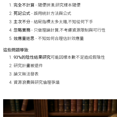
完全不計算
- 隨便拼湊,研究樣本隨便
死記公式
- 誤用統計方法與公式
主次不分
- 結局指標太多太雜,不知從何下手
忽略實務
- 只做理論計算,不考慮資源限制與可行性
效應量迷思
- 不知如何合理估計效應量
這些問題導致:
93%的陰性結果研究
可能因樣本數不足造成假陰性
研究計畫被退件
論文無法發表
資源浪費與研究倫理爭議