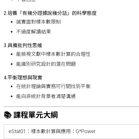
2.培養「有幾分證據說幾分話」的科學態度
誠實面對樣本數限制
不過度解讀結果
3.具備批判性思維
能檢視文獻中樣本數計算的合理性
能識別研究設計的潛在問題
4.平衡理想與現實
在統計理論與實務可行間找到平衡
能向非統計背景者清楚溝通
📚 課程單元大綱
eStat01：樣本數計算與應用：G*Power