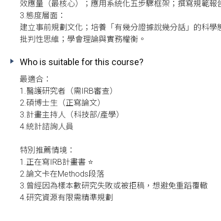
效應量（最核心）；應用系統化五步驟框架；撰寫規範報告
3.態度層面：

建立事前規劃文化；培養「有幾分證據說幾分話」的科學
批判性思維；學會理論與實務權衡。
Who is suitable for this course?
最適合：

1.醫護研究者（需IRB審查）

2.碩博士生（正寫論文）

3.計畫主持人（科技部/產學）

4.統計諮詢人員

特別推薦情境：

1.正在寫IRB計畫書 ⭐

2.論文卡在Methods段落

3.曾經因為樣本數研究失敗或被拒稿，想避免重蹈覆轍

4.研究資源有限需精準規劃