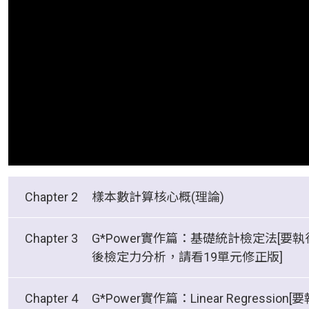
Chapter 2
樣本數計算核心概(理論)
01-為何要計算樣本數？
Chapter 3
G*Power實作篇：基礎統計檢定法[要執
後檢定力分析，請看19單元修正版]
02-樣本數計算基本概念
05-GPower下載、安裝與啟動 [本單元開始實作]
Chapter 4
G*Power實作篇：Linear Regression[
03-影響樣本數因素