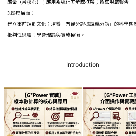
應量（最核心）；應用系統化五步驟框架；撰寫規範報告
3.態度層面：
建立事前規劃文化；培養「有幾分證據說幾分話」的科學態
批判性思維；學會理論與實務權衡。
Introduction