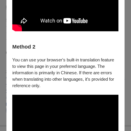
《小熊汪汪》50 週年製作主題曲和木偶音樂劇，是推廣繪本
樂趣的音樂大使。
節目介紹｜Program
❖ 飛翔的火箭（オフロケット）
❖ 美味漢堡（ハンバーガー）
❖ 南瓜湯真好吃（かぼちゃのすーぷ うまうまううう）
Method 2
(
主辦單位保留曲目變更之權利)
※本節目無中場休息
You can use your browser's built-in translation feature
※本節目可使用文化幣購票，持青年席位票券者，請憑證件入
to view this page in your preferred language. The
場
information is primarily in Chinese. If there are errors
每場次演出前40分鐘提供演出前導聆，導聆時間20分鐘（將先
when translating into other languages, it’s provided for
分享這幾本繪本的故事給大家，方便大家進場後更融入活動）
reference only.
活動導聆將安排彩虹繪本屋主理人Aya女士，實際分享繪本屋
在東京的故事、The Worthless創團原因，並且分享這次演出
的繪本故事介紹，讓觀眾進場之後，能更開心地進入到繪本音
樂世界。