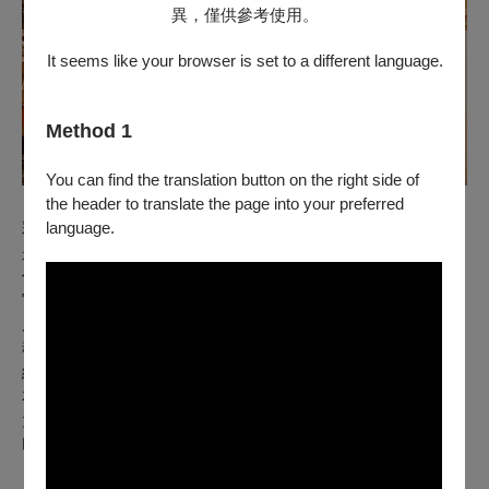
異，僅供參考使用。
It seems like your browser is set to a different language.
Method 1
You can find the translation button on the right side of
the header to translate the page into your preferred
彩虹繪本屋是東京一家獨特的繪本書店，它不僅販售書籍，更
language.
是一個繪本創作、出版、策展的創意基地。他們相信閱讀與創
作的樂趣值得被更多人理解，因此以繪本為靈感，致力於多感
官的刺激體驗，用音樂為繪本注入色彩與歡樂。
店內團隊組成的樂團 “The Worthless”，就是實現這理念的靈
魂人物。這支由一隻會跳舞的動物木偶與一群留著鬍鬚的樂手
組成的樂團，身懷絕技，以「像電影一樣演奏樂器並朗讀繪
本」和「以繪本為靈感唱出歌曲」聞名。他們在演出中經常與
大小朋友唱跳互動，每年活躍於 Summer Sonic、Green
Room Fest 等超過 200 個國內外舞台。他們曾為暢銷繪本
《麵包小偷》創作歌曲，是柴田老師唯一合作樂團，也曾為