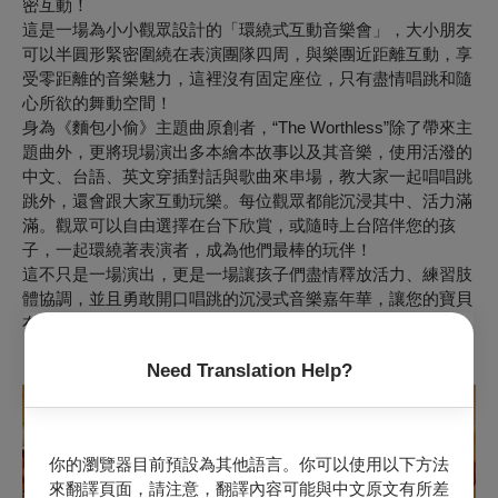
密互動！
這是一場為小小觀眾設計的「環繞式互動音樂會」，大小朋友
可以半圓形緊密圍繞在表演團隊四周，與樂團近距離互動，享
受零距離的音樂魅力，這裡沒有固定座位，只有盡情唱跳和隨
心所欲的舞動空間！
身為《麵包小偷》主題曲原創者，“The Worthless”除了帶來主
題曲外，更將現場演出多本繪本故事以及其音樂，使用活潑的
中文、台語、英文穿插對話與歌曲來串場，教大家一起唱唱跳
跳外，還會跟大家互動玩樂。每位觀眾都能沉浸其中、活力滿
滿。觀眾可以自由選擇在台下欣賞，或隨時上台陪伴您的孩
子，一起環繞著表演者，成為他們最棒的玩伴！
這不只是一場演出，更是一場讓孩子們盡情釋放活力、練習肢
體協調，並且勇敢開口唱跳的沉浸式音樂嘉年華，讓您的寶貝
在舞台中央盡情閃耀！
Need Translation Help?
（
彩虹繪本屋
）
你的瀏覽器目前預設為其他語言。你可以使用以下方法
來翻譯頁面，請注意，翻譯內容可能與中文原文有所差