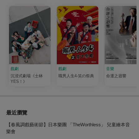
戲劇
戲劇
音樂
沉浸式劇場《士林
職男人生4-笑の祭典
命運之迴響
YES！》
最近瀏覽
【春風調戲藝術節】日本樂團 「TheWorthless」 兒童繪本音
樂會