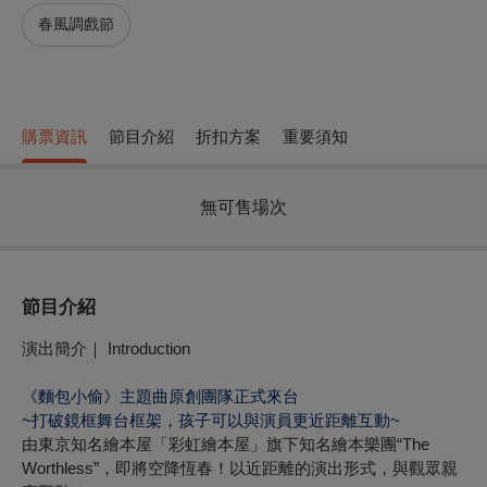
春風調戲節
購票資訊
節目介紹
折扣方案
重要須知
無可售場次
節目介紹
演出簡介｜ Introduction
《麵包小偷
》
主題曲原創團隊正式來台
~
打破鏡框舞台框架，孩子可以與演員更近距離互動~
由東京知名繪本屋「彩虹繪本屋」旗下知名繪本樂團“The
Worthless”，即將空降恆春！以近距離的演出形式，與觀眾親