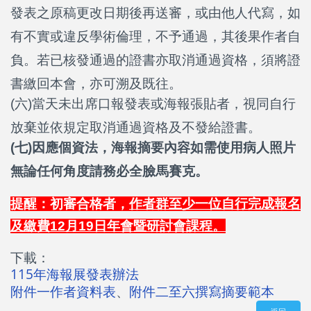
發表之原稿更改日期後再送審，或由他人代寫，如
有不實或違反學術倫理，不予通過，其後果作者自
負。若已核發通過的證書亦取消通過資格，須將證
書繳回本會，亦可溯及既往。
(六)當天未出席口報發表或海報張貼者，視同自行
放棄並依規定取消通過資格及不發給證書。
(七)因應個資法，海報摘要內容如需使用病人照片
無論任何角度請務必全臉馬賽克。
提醒：初審合格者，
作者群至少一位自行完成報名
及繳費12月19日年會暨研討會課程。
下載：
115年海報展發表辦法
附件一作者資料表
、
附件二至六撰寫摘要範本