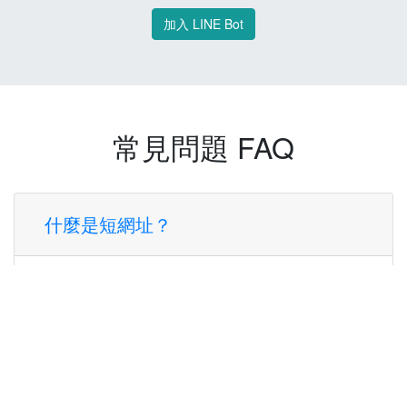
加入 LINE Bot
常見問題 FAQ
什麼是短網址？
短網址是一種將長網址轉換成簡短網址的服
務，讓您可以更方便地分享連結。
使用短網址有什麼好處？