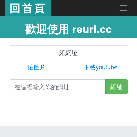
回首頁
歡迎使用 reurl.cc
縮網址
縮圖片
下載youtube
縮址