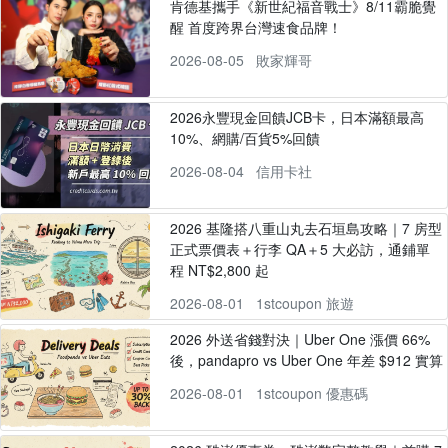
肯德基攜手《新世紀福音戰士》8/11霸脆覺
醒 首度跨界台灣速食品牌！
2026-08-05
敗家輝哥
2026永豐現金回饋JCB卡，日本滿額最高
10%、網購/百貨5%回饋
2026-08-04
信用卡社
2026 基隆搭八重山丸去石垣島攻略｜7 房型
正式票價表＋行李 QA＋5 大必訪，通鋪單
程 NT$2,800 起
2026-08-01
1stcoupon 旅遊
2026 外送省錢對決｜Uber One 漲價 66%
後，pandapro vs Uber One 年差 $912 實算
2026-08-01
1stcoupon 優惠碼