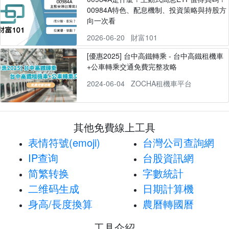
00984A特色、配息機制、投資策略與持股方
向一次看
2026-06-20
財富101
[優惠2025] 台中高鐵轉乘 - 台中高鐵租機車
+公車轉乘交通免費完整攻略
2024-06-04
ZOCHA租機車平台
其他免費線上工具
表情符號(emoji)
台灣公司查詢網
IP查询
台股資訊網
简繁转换
字數統計
二维码生成
日期計算機
身高/長度換算
農曆轉國曆
工具介紹