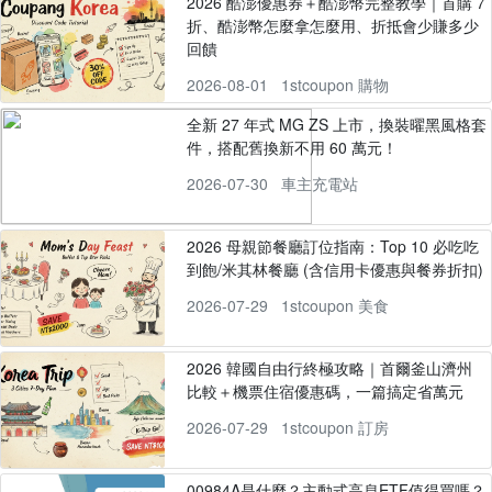
2026 酷澎優惠券＋酷澎幣完整教學｜首購 7
折、酷澎幣怎麼拿怎麼用、折抵會少賺多少
回饋
2026-08-01
1stcoupon 購物
全新 27 年式 MG ZS 上市，換裝曜黑風格套
件，搭配舊換新不用 60 萬元！
2026-07-30
車主充電站
2026 母親節餐廳訂位指南：Top 10 必吃吃
到飽/米其林餐廳 (含信用卡優惠與餐券折扣)
2026-07-29
1stcoupon 美食
2026 韓國自由行終極攻略｜首爾釜山濟州
比較＋機票住宿優惠碼，一篇搞定省萬元
2026-07-29
1stcoupon 訂房
00984A是什麼？主動式高息ETF值得買嗎？