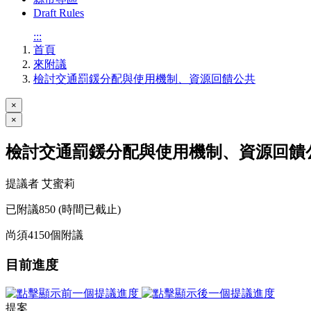
Draft Rules
:::
首頁
來附議
檢討交通罰鍰分配與使用機制、資源回饋公共
×
×
檢討交通罰鍰分配與使用機制、資源回饋
提議者 艾蜜莉
已附議
850
(時間已截止)
尚須
4150
個附議
目前進度
提案