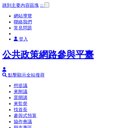
跳到主要內容區塊
:::
網站導覽
聯絡我們
常見問題
登入
公共政策網路參與平臺
點擊顯示全站搜尋
想提議
來附議
眾開講
來監督
找首長
參與式預算
協作會議
縣市專區