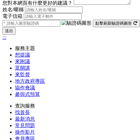
您對本網頁有什麼更好的建議？
姓名/暱稱
電子信箱
點擊刷新驗證碼圖形
送出
:::
服務主題
想提議
來附議
眾開講
來監督
地方政府專區
協作會議
參與式預算
查詢服務
找首長
最新消息
常見問題
操作影片
會員專區