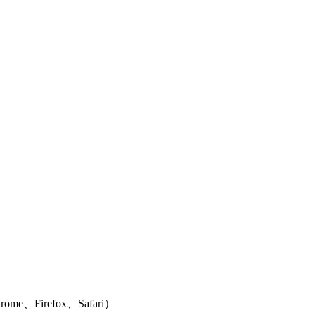
e、Firefox、Safari）