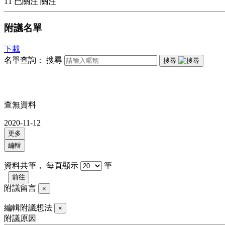
11
已關注
關注
附議名單
下載
名單查詢：
搜尋
搜尋
查無資料
2020-11-12
更多
編輯
資料共
筆，
每頁顯示
筆
前往
附議留言
×
編輯附議想法
×
附議原因