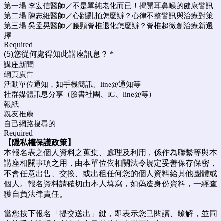
第一場 李宏信醫師／不是單純老化而已！揭開耳鼻喉的健康警訊
第二場 陳志維醫師／心跳亂拍怎麼辦？心律不整警訊與治療對策
第三場 吳孟晃醫師／腰頸脊椎退化怎麼辦？脊椎超微創治療新選
擇
Required
(5)您從何處得知此講座訊息？
*
講座新聞
網頁廣告
活動單位通知，如手機簡訊、line@通知等
社群媒體訊息分享（臉書社團、IG、line@等）
報紙
親友推薦
自己網路搜尋的
Required
【隱私權保護政策】
本報名表之個人資料之蒐集、處理及利用，係作為聯繫等與本
講座相關事項之用，由本單位依相關法令規定妥善保存保密，
不會任意出售、交換、或出租任何您的個人資料給其他團體或
個人。報名資料請確切由本人填寫，如偽造身份資料，一經查
獲自負法律責任。
當您按下報名「提交送出」鍵，即表示您已閱讀、瞭解，並同