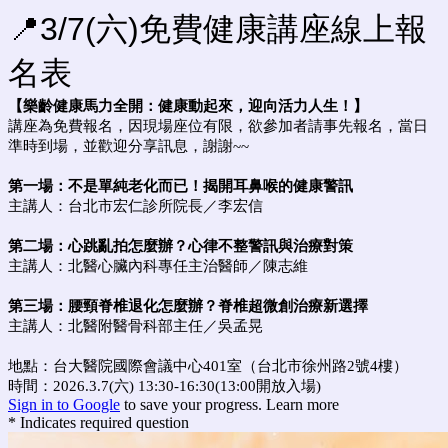
📍3/7(六)免費健康講座線上報
名表
【樂齡健康馬力全開：健康動起來，迎向活力人生！】
講座為免費報名，因現場座位有限，欲參加者請事先報名，當日
準時到場，並歡迎分享訊息，謝謝~~
第一場：不是單純老化而已！揭開耳鼻喉的健康警訊
主講人：台北市宏仁診所院長／李宏信
第二場：
心跳亂拍怎麼辦？心律不整警訊與治療對策
主講人：北醫心臟內科專任主治醫師
／陳志維
第三場：腰頸脊椎退化怎麼辦？脊椎超微創治療新選擇
主講人：北醫附醫骨科部主任／吳孟晃
地點：台大醫院國際會議中心401室（台北市徐州路2號4樓）
時間：2026.3.7(六) 13:30-16:30(13:00開放入場)
Sign in to Google
to save your progress.
Learn more
* Indicates required question