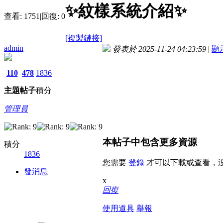
✨紋樣系統介紹✨
查看:
1751
|
回復:
0
[複製鏈接]
admin
發表於 2025-11-24 04:23:59
|
顯
110
478
1836
主題
帖子
積分
管理員
本帖子中包含更多資源
積分
1836
您需要
登錄
才可以下載或查看，
發消息
x
回復
使用道具
舉報