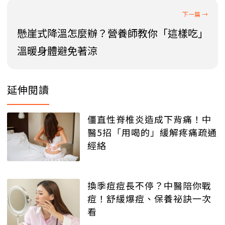
懸崖式降溫怎麼辦？營養師教你「這樣吃」
溫暖身體避免著涼
延伸閱讀
僵直性脊椎炎造成下背痛！中
醫5招「用喝的」緩解疼痛疏通
經絡
換季痘痘長不停？中醫陪你戰
痘！舒緩爆痘、保養祕訣一次
看