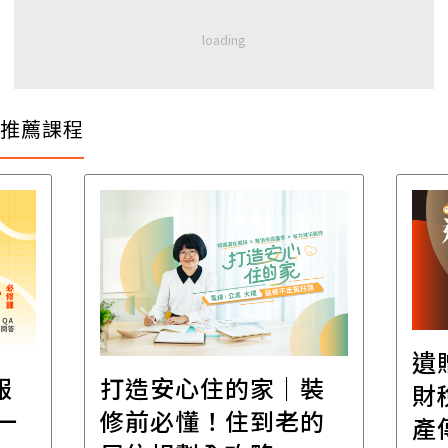
推薦課程
遺
報
打造安心住的家｜裝
財
一
修前必懂！住到老的
產