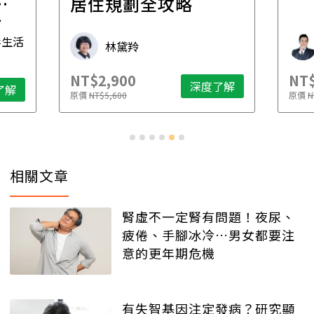
一
居住規劃全攻略
先
毒生活
林黛羚
NT$2,900
NT$
深度了解
了解
原價
NT$5,600
原價
N
相關文章
腎虛不一定腎有問題！夜尿、
疲倦、手腳冰冷…男女都要注
意的更年期危機
有失智基因注定發病？研究顯