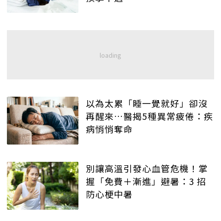
以為太累「睡一覺就好」卻沒
再醒來…醫揭5種異常疲倦：疾
病悄悄奪命
別讓高溫引發心血管危機！掌
握「免費＋漸進」避暑：3 招
防心梗中暑