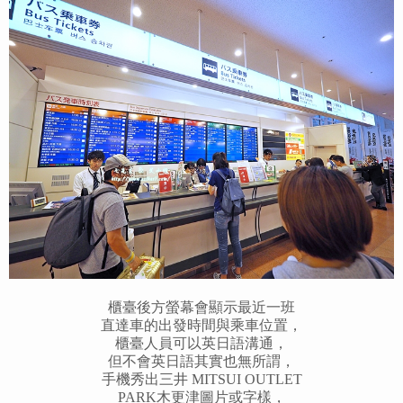
櫃臺後方螢幕會顯示最近一班
直達車的出發時間與乘車位置，
櫃臺人員可以英日語溝通，
但不會英日語其實也無所謂，
手機秀出三井 MITSUI OUTLET
PARK木更津圖片或字樣，