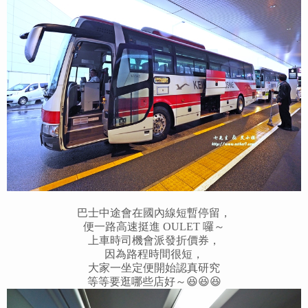
巴士中途會在國內線短暫停留，
便一路高速挺進 OULET 囉～
上車時司機會派發折價券，
因為路程時間很短，
大家一坐定便開始認真研究
等等要逛哪些店好～😆😆😆