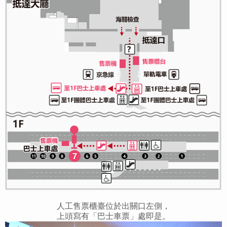
人工售票櫃臺位於出關口左側，
上頭寫有「巴士車票」處即是。