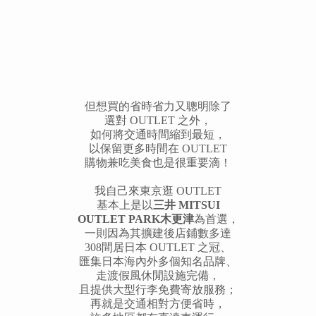
但想買的省時省力又聰明除了
選對 OUTLET 之外，
如何將交通時間縮到最短，
以保留更多時間在 OUTLET
購物兼吃美食也是很重要滴！
我自己來東京逛 OUTLET
基本上是以
三井 MITSUI
OUTLET PARK木更津
為首選，
一則因為其擴建後店鋪數多達
308間居日本 OUTLET 之冠、
匯集日本海內外多個知名品牌、
走渡假風休閒設施完備，
且提供大型行李免費寄放服務；
再就是交通相對方便省時，