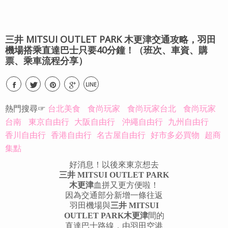
三井 MITSUI OUTLET PARK 木更津交通攻略，羽田
機場搭乘直達巴士只要40分鐘！（班次、車資、購
票、乘車流程分享）
LINE
熱門搜尋☞
台北美食
食尚玩家
食尚玩家台北
食尚玩家
台南
東京自由行
大阪自由行
沖繩自由行
九州自由行
香川自由行
香港自由行
名古屋自由行
好市多必買物
超商
集點
好消息！以後來東京想去
三井 MITSUI OUTLET PARK
木更津
血拼又更方便啦！
因為交通部分新增一條往返
羽田機場與
三井 MITSUI
OUTLET PARK木更津
間的
直達巴士路線，由羽田空港