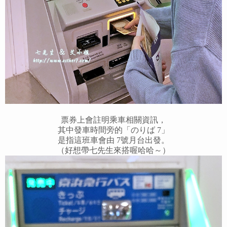
票券上會註明乘車相關資訊，
其中發車時間旁的「のりば 7」
是指這班車會由 7號月台出發。
（好想帶七先生來搭喔哈哈～）