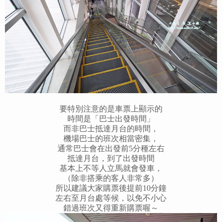
要特別注意的是車票上顯示的
時間是「巴士出發時間」
而非巴士抵達月台的時間，
機場巴士的班次相當密集，
通常巴士會在出發前5分種左右
抵達月台，到了出發時間
基本上不等人立馬就會發車，
（除非搭乘的客人非常多）
所以建議大家購票後提前10分鐘
左右至月台處等候，以免不小心
錯過班次又得重新購票喔～