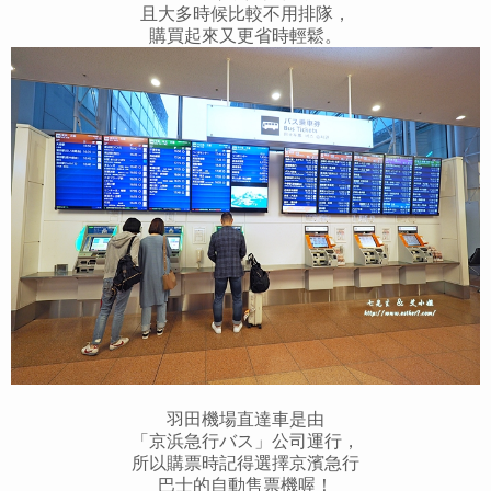
且大多時候比較不用排隊，
購買起來又更省時輕鬆。
羽田機場直達車是由
「京浜急行バス」公司運行，
所以購票時記得選擇京濱急行
巴士的自動售票機喔！