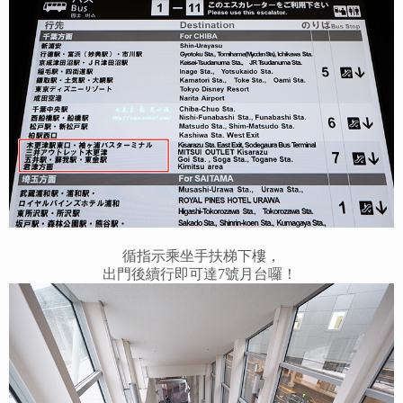
循指示乘坐手扶梯下樓，
出門後續行即可達7號月台囉！