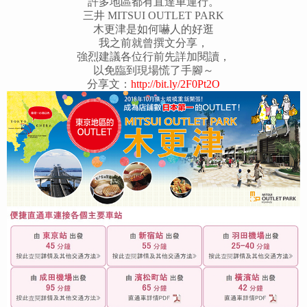
許多地區都有直達車運行。
三井 MITSUI OUTLET PARK
木更津是如何嚇人的好逛
我之前就曾撰文分享，
強烈建議各位行前先詳加閱讀，
以免臨到現場慌了手腳～
分享文：
http://bit.ly/2F0Pt2O