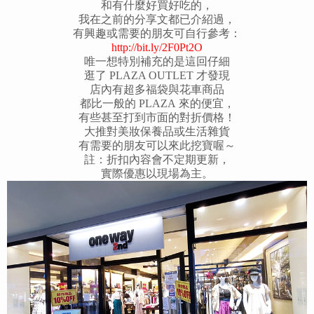
和有什麼好買好吃的，
我在之前的分享文都已介紹過，
有興趣或需要的朋友可自行參考：
http://bit.ly/2F0Pt2O
唯一想特別補充的是這回仔細
逛了 PLAZA OUTLET 才發現
店內有超多福袋與花車商品
都比一般的 PLAZA 來的便宜，
有些甚至打到市面的對折價格！
大推對美妝保養品或生活雜貨
有需要的朋友可以來此挖寶喔～
註：折扣內容會不定期更新，
實際優惠以現場為主。