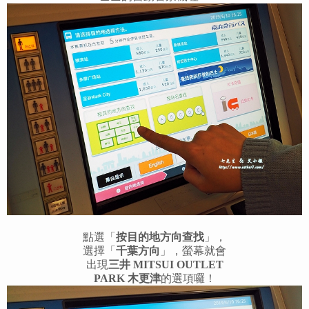
點選「
按目的地方向查找
」，
選擇「
千葉方向
」，螢幕就會
出現
三井 MITSUI OUTLET
PARK 木更津
的選項囉！