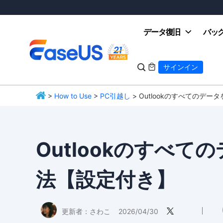
データ復旧
バッ

サインイン

>
How to Use
>
PC引越し
> Outlookのすべてのデ
EaseUS
Outlookのすべ
法【設定付き】
更新者：
さわこ
2026/04/30
