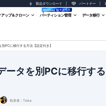
製品ダウンロード
|
パートナー
|
クアップ＆クローン
パーティション管理
データ移行
ータを別PCに移行する方法【設定付き】
てのデータを別PCに移行す
執筆者：
Tioka