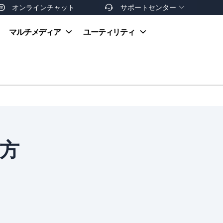
オンラインチャット
サポートセンター


オンラインヘルプ
マルチメディア
ユーティリティ
お支払い方法
ダウンロードセンター
お問い合わせ
返金ポリシー
非営利団体割引
友達を紹介
る方