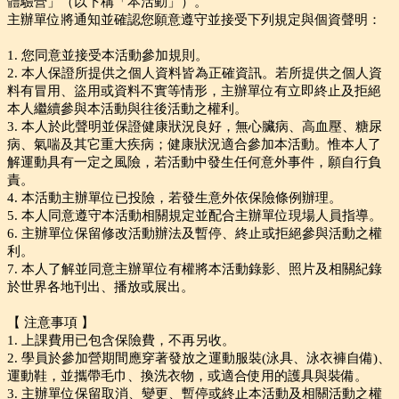
體驗營」（以下稱「本活動」）。
主辦單位將通知並確認您願意遵守並接受下列規定與個資聲明：
1. 您同意並接受本活動參加規則。
2. 本人保證所提供之個人資料皆為正確資訊。若所提供之個人資
料有冒用、盜用或資料不實等情形，主辦單位有立即終止及拒絕
本人繼續參與本活動與往後活動之權利。
3. 本人於此聲明並保證健康狀況良好，無心臟病、高血壓、糖尿
病、氣喘及其它重大疾病；健康狀況適合參加本活動。惟本人了
解運動具有一定之風險，若活動中發生任何意外事件，願自行負
責。
4. 本活動主辦單位已投險，若發生意外依保險條例辦理。
5. 本人同意遵守本活動相關規定並配合主辦單位現場人員指導。
6. 主辦單位保留修改活動辦法及暫停、終止或拒絕參與活動之權
利。
7. 本人了解並同意主辦單位有權將本活動錄影、照片及相關紀錄
於世界各地刊出、播放或展出。
【 注意事項 】
1. 上課費用已包含保險費，不再另收。
2. 學員於參加營期間應穿著發放之運動服裝(泳具、泳衣褲自備)、
運動鞋，並攜帶毛巾、換洗衣物，或適合使用的護具與裝備。
3. 主辦單位保留取消、變更、暫停或終止本活動及相關活動之權