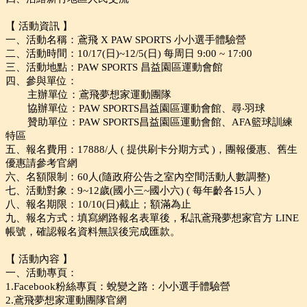
【 活動資訊 】
一、活動名稱：鳶飛 X PAW SPORTS 小小選手體驗營
二、活動時間：10/17(日)~12/5(日) 每周日 9:00 ~ 17:00
三、活動地點：PAW SPORTS 昌益園區運動會館
四、參與單位：
主辦單位：鳶飛夢想家運動團隊
協辦單位：PAW SPORTS昌益園區運動會館、尋‧羽球
贊助單位：PAW SPORTS昌益園區運動會館、AFA籃球訓練
特區
五、報名費用：17888/人 ( 提供刷卡分期方式 )，團報優惠、舊生
優惠請參考官網
六、名額限制：60人(隨政府公告之室內空間活動人數調整)
七、活動對象：9~12歲(國小三~國小六) ( 每年齡各15人 )
八、報名期限：10/10(日)截止；額滿為止
九、報名方式：填寫網路報名表單後，私訊鳶飛夢想家官方 LINE
帳號，確認報名資料無誤後完成匯款。
【 活動內容 】
一、活動專頁：
1.Facebook粉絲專頁：蛻變之路：小小選手體驗營
2.鳶飛夢想家運動團隊官網