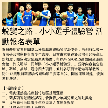
蛻變之路 : 小小選手體驗營 活
動報名表單
鳶飛夢想家運動團隊以推廣基層運動發展為使命，自創辦以來一
直深受台灣家長與青少年喜愛。日前東京奧運於台灣引起極高話
題熱度，團隊決定延續東奧熱度，與PAW SPORTS昌益園區運動
會館、許氏羽球一同舉辦「小小選手體驗營」。營隊內容包含籃
球、羽球、桌球、游泳四大項目，並於各項目皆配備專業教練，
使9~12歲學員藉體驗各運動項目探索自我、開發運動興趣、發掘
運動潛能。
【 活動宗旨 】
一、藉奧運熱度推廣新竹地區基層運動
二、藉多項運動體驗課程，發掘青少年與兒童之運動興趣
三、提升新竹地區青少年與兒童之運動參與度
四、活絡新竹地區人民交流