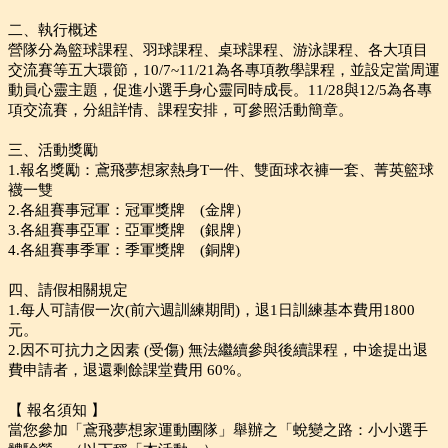
二、執行概述
營隊分為籃球課程、羽球課程、桌球課程、游泳課程、各大項目
交流賽等五大環節，10/7~11/21為各專項教學課程，並設定當周運
動員心靈主題，促進小選手身心靈同時成長。11/28與12/5為各專
項交流賽，分組詳情、課程安排，可參照活動簡章。
三、活動獎勵
1.報名獎勵：鳶飛夢想家熱身T一件、雙面球衣褲一套、菁英籃球
襪一雙
2.各組賽事冠軍：冠軍獎牌 (金牌）
3.各組賽事亞軍：亞軍獎牌 (銀牌）
4.各組賽事季軍：季軍獎牌 (銅牌)
四、請假相關規定
1.每人可請假一次(前六週訓練期間)，退1日訓練基本費用1800
元。
2.因不可抗力之因素 (受傷) 無法繼續參與後續課程，中途提出退
費申請者，退還剩餘課堂費用 60%。
【 報名須知 】
當您參加「鳶飛夢想家運動團隊」舉辦之「蛻變之路：小小選手