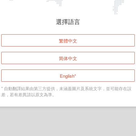
頁面無法顯示
選擇語言
發生錯誤！請登入並再試一次或回到主頁。
繁體中文
登入
简体中文
返回首頁
English*
* 自動翻譯結果由第三方提供，未涵蓋圖片及系統文字，並可能存在誤
差，若有差異請以原文為準。