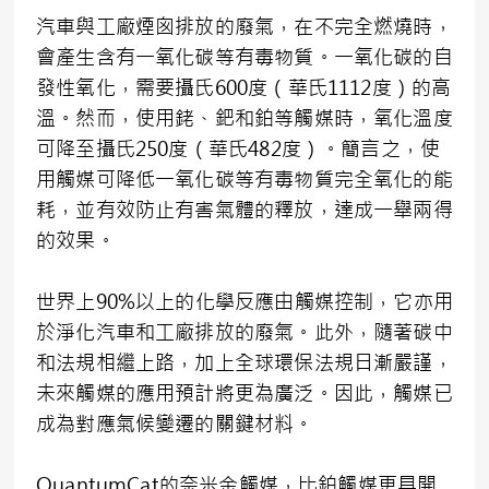
汽車與工廠煙囪排放的廢氣，在不完全燃燒時，
會產生含有一氧化碳等有毒物質。一氧化碳的自
發性氧化，需要攝氏600度（華氏1112度）的高
溫。然而，使用銠、鈀和鉑等觸媒時，氧化溫度
可降至攝氏250度（華氏482度）。簡言之，使
用觸媒可降低一氧化碳等有毒物質完全氧化的能
耗，並有效防止有害氣體的釋放，達成一舉兩得
的效果。
世界上90%以上的化學反應由觸媒控制，它亦用
於淨化汽車和工廠排放的廢氣。此外，隨著碳中
和法規相繼上路，加上全球環保法規日漸嚴謹，
未來觸媒的應用預計將更為廣泛。因此，觸媒已
成為對應氣候變遷的關鍵材料。
QuantumCat的奈米金觸媒，比鉑觸媒更具開