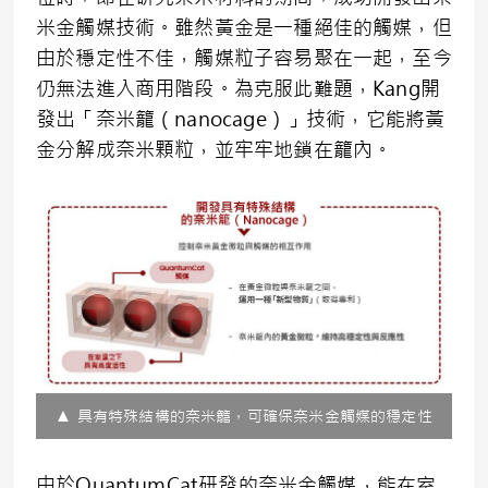
米金觸媒技術。雖然黃金是一種絕佳的觸媒，但
由於穩定性不佳，觸媒粒子容易聚在一起，至今
仍無法進入商用階段。為克服此難題，Kang開
發出「奈米籠（nanocage）」技術，它能將黃
金分解成奈米顆粒，並牢牢地鎖在籠內。
▲ 具有特殊結構的奈米籠，可確保奈米金觸媒的穩定性
由於QuantumCat研發的奈米金觸媒，能在室