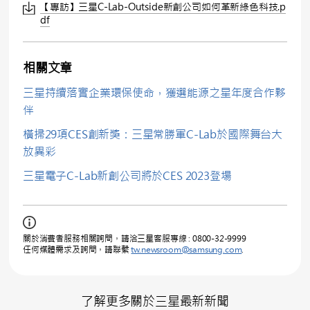
【專訪】三星C-Lab-Outside新創公司如何革新綠色科技.p
df
相關文章
三星持續落實企業環保使命，獲選能源之星年度合作夥
伴
橫掃29項CES創新獎：三星常勝軍C-Lab於國際舞台大
放異彩
三星電子C-Lab新創公司將於CES 2023登場
關於消費者服務相關詢問，請洽三星客服專線 : 0800-32-9999
任何媒體需求及詢問，請聯繫
tw.newsroom@samsung.com
.
了解更多關於三星最新新聞