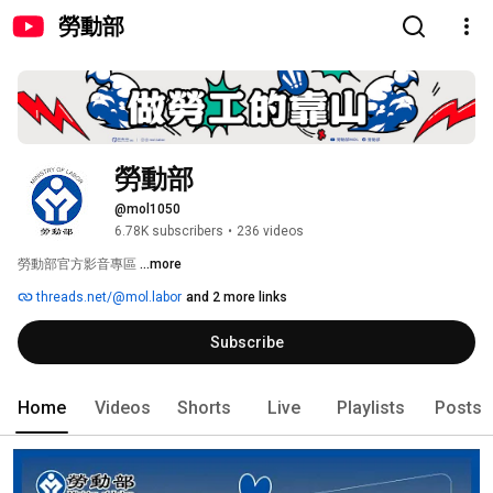
勞動部
勞動部
@mol1050
6.78K subscribers
•
236 videos
勞動部官方影音專區 
...more
threads.net/@mol.labor
and 2 more links
Subscribe
Home
Videos
Shorts
Live
Playlists
Posts