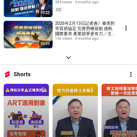
招募 2026.02.24 記者會、主
384 views
4 months ago
持： 勞動力發展署 黃齡玉 署長
CC
10:23
2026年2月13日記者會》臺美對
等貿易協定 完善勞權規範 接軌
國際要求 產業競爭更有力／主
持： 勞動部長 #洪申翰
106 views
4 months ago
32:03
Shorts