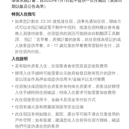
環保永續計畫，自2025年1月1日起不提供一次性備品（實際日
期以飯店公告為準）
特別入住指引
如果您計劃在 23:30 後抵達住宿，請事先通知住宿，聯絡方
式可以在預訂確認電子郵件中找到。抵達住宿時櫃台會有服
務人員接待旅客。住宿提供的資訊可能經由自動翻譯工具翻
譯。 預訂「含早餐」房價計畫的旅客，此住宿僅為登記的成
人旅客提供早餐。6 - 17 歲兒童的早餐費用需額外支付，請
於住宿內付款。
入住說明
若有額外房客入住，住宿業者會依照其規定收取費用
辦理入住手續時可能需要出示政府核發且附有照片的證件，
並以現金作為押金或提供信用卡/金融卡以支付雜費
住宿無法保證能符合房客所有特殊住房要求，房客須於辦理
入住手續時與住宿確認；特殊入住要求可能需要加收費用
此住宿接受信用卡、金融卡及現金等付款方式
住宿有滅火器和煙霧探測器等安全設備
此住宿設有例如陽台、庭院、露台等可能不適合兒童使用的
戶外空間；如有疑慮，建議您在入住前與住宿方聯絡，確認
他們可提供適合您的客房