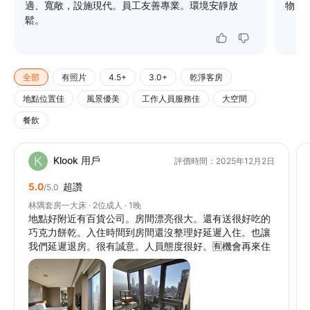
適、寬敞，設施現代。員工友善專業。環境安靜放
物、
鬆。
全部
有照片
4.5+
3.0+
乾淨客房
地點位置佳
風景優美
工作人員服務佳
大空間
餐飲
Klook 用戶
評價時間：2025年12月2日
5.0
超讚
/5.0
林隅套房一大床 · 2位成人 · 1晚
地點好附近有百貨公司。房間漂亮很大。還有送很好吃的
巧克力餅乾。入住時間到房間還沒整理好延遲入住。也讓
我們延遲退房。很有誠意。人員態度很好。🈶機會再來住