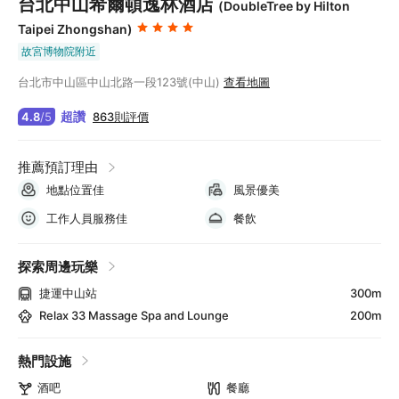
台北中山希爾頓逸林酒店
(DoubleTree by Hilton
Taipei Zhongshan)
故宮博物院附近
台北市中山區中山北路一段123號(中山)
查看地圖
超讚
863則評價
4.8
/
5
推薦預訂理由
地點位置佳
風景優美
工作人員服務佳
餐飲
探索周邊玩樂
捷運中山站
300m
Relax 33 Massage Spa and Lounge
200m
熱門設施
酒吧
餐廳