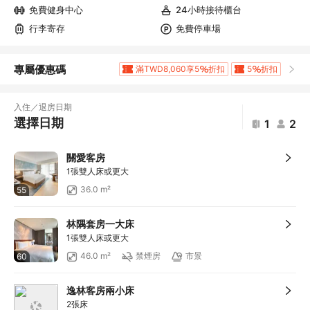
免費健身中心
24小時接待櫃台
行李寄存
免費停車場
專屬優惠碼
滿TWD8,060享5
折扣
5
折扣
10
折扣
滿TWD5,000享折TWD400
滿TWD2,500享折TWD400
15
折扣
入住／退房日期
選擇日期
1
2
關愛客房
1張雙人床或更大
36.0 m²
55
林隅套房一大床
1張雙人床或更大
46.0 m²
禁煙房
市景
60
逸林客房兩小床
2張床