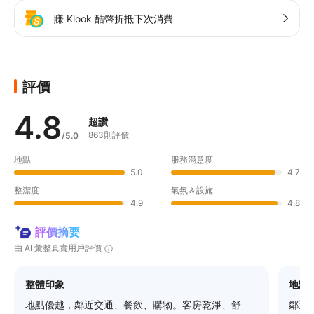
賺 Klook 酷幣折抵下次消費
評價
4.8
超讚
863則評價
/5.0
地點
服務滿意度
5.0
4.7
整潔度
氣氛＆設施
4.9
4.8
評價摘要
由 AI 彙整真實用戶評價
整體印象
地點
地點優越，鄰近交通、餐飲、購物。客房乾淨、舒
鄰近