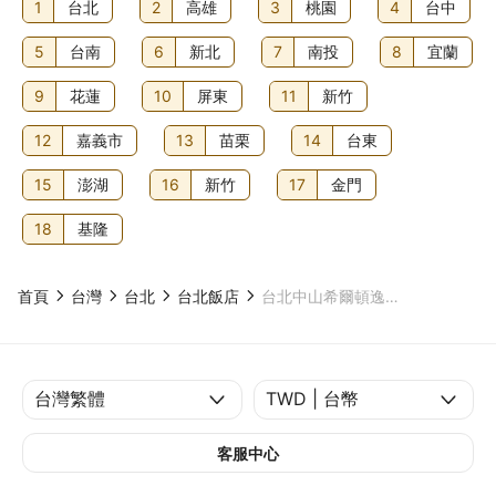
1
台北
2
高雄
3
桃園
4
台中
5
台南
6
新北
7
南投
8
宜蘭
9
花蓮
10
屏東
11
新竹
12
嘉義市
13
苗栗
14
台東
15
澎湖
16
新竹
17
金門
18
基隆
首頁
台灣
台北
台北飯店
台北中山希爾頓逸林酒店
客服中心