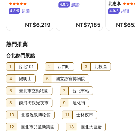
北忠孝
超讚
4.9
5
/
如有兒童或額外房客一同入住，可能需額外付費，詳情請洽
超讚
超讚
4.8
5
4.9
5
/
/
詢飯店
NT$
6,219
NT$
7,185
NT$
65
寵物規定
非寵物友善
熱門推薦
其他費用
台北熱門景點
吃到飽自助式早餐價格：成人約 TWD770 到 770，兒童約
TWD385 到 770
1
台北101
2
西門町
3
北投區
延遲退房需加收相關費用
住宿可能有其他另行收費的項目。這些費用和押金可能不含
4
陽明山
5
國立故宮博物院
稅，並且可能會改變。
6
臺北市立動物園
7
台北車站
食物及飲料
8
饒河街觀光夜市
9
迪化街
您可以到Alley飽餐一頓，也可以享受飯店的客房餐點服務 (有
時間限制)。想喝點東西解解渴，您可以到酒吧/酒廊點一杯您
10
北投溫泉博物館
11
士林夜市
喜愛的飲料。平日 07:00 至 10:00 和週末 07:00 至 10:00
付費供應吃到飽自助式早餐。
12
臺北市兒童新樂園
13
臺北大巨蛋