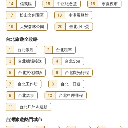
14
信義區
15
中正紀念堂
16
寧夏夜市
17
松山文創園區
18
南港展覽館
19
大安森林公園
20
臺北小巨蛋
台北旅遊全攻略
1
台北飯店
2
台北租車
3
台北機場接送
4
台北Spa
5
台北文化體驗
6
台北觀光行程
7
台北工作坊
8
台北一日遊
9
台北溫泉
10
台北料理課程
11
台北戶外＆運動
台灣旅遊熱門城市