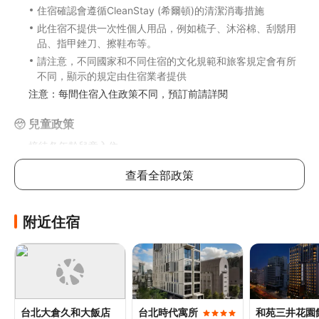
住宿確認會遵循CleanStay (希爾頓)的清潔消毒措施
此住宿不提供一次性個人用品，例如梳子、沐浴棉、刮鬍用
品、指甲銼刀、擦鞋布等。
請注意，不同國家和不同住宿的文化規範和旅客規定會有所
不同，顯示的規定由住宿業者提供
注意：每間住宿入住政策不同，預訂前請詳閱
兒童政策
接待各年齡兒童入住
年齡
查看全部政策
費用
0 - 5歲
免費
不含餐食
附近住宿
每房最多可容納2位17歲或以下兒童與成人同床，如欲攜帶更
多兒童入住，請參考以下說明（實際政策視飯店而異）
加床政策
台北大倉久和大飯店
台北時代寓所
和苑三井花園
恕不可加床