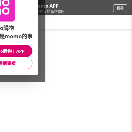
下載momo APP
開啟
給你3倍流暢度的購物體驗
請輸入搜尋關鍵字
o購物
是momo的事
個人清潔
/
牙膏牙刷
/
口腔清潔 品牌
/
百齡
o購物」APP
館長推薦
月銷量
新上市
價格
評價
用網頁版
很抱歉，沒有篩選到符合條件的商品
您可以調整篩選條件試試看