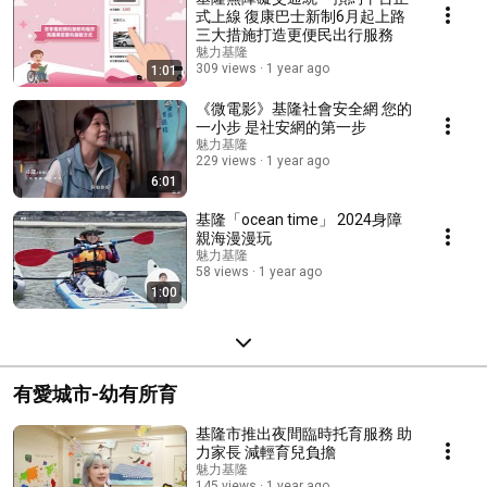
式上線 復康巴士新制6月起上路
三大措施打造更便民出行服務
魅力基隆
309 views
1 year ago
1:01
《微電影》基隆社會安全網 您的
一小步 是社安網的第一步
魅力基隆
229 views
1 year ago
6:01
基隆「ocean time」 2024身障
親海漫漫玩
魅力基隆
58 views
1 year ago
1:00
有愛城市-幼有所育
基隆市推出夜間臨時托育服務 助
力家長 減輕育兒負擔
魅力基隆
145 views
1 year ago