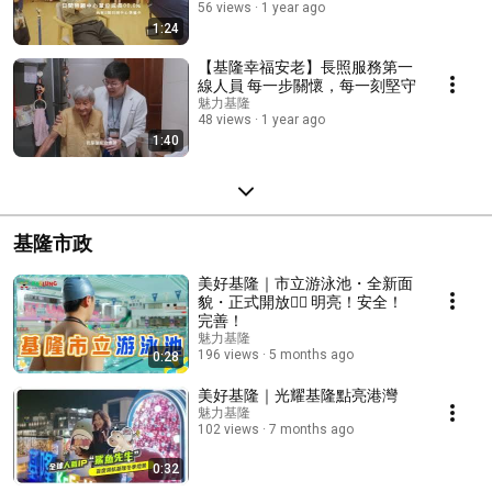
56 views
1 year ago
1:24
【基隆幸福安老】長照服務第一
線人員 每一步關懷，每一刻堅守
魅力基隆
48 views
1 year ago
1:40
基隆市政
美好基隆｜市立游泳池・全新面
貌・正式開放🏊‍♀️ 明亮！安全！
完善！
魅力基隆
196 views
5 months ago
0:28
美好基隆｜光耀基隆點亮港灣
魅力基隆
102 views
7 months ago
0:32