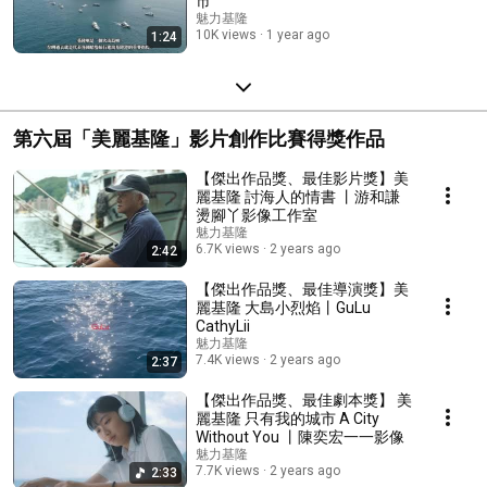
市
魅力基隆
10K views
1 year ago
1:24
第六屆「美麗基隆」影片創作比賽得獎作品
【傑出作品獎、最佳影片獎】美
麗基隆 討海人的情書 丨游和謙
燙腳丫影像工作室
魅力基隆
6.7K views
2 years ago
2:42
【傑出作品獎、最佳導演獎】美
麗基隆 大島小烈焰丨GuLu
CathyLii
魅力基隆
7.4K views
2 years ago
2:37
【傑出作品獎、最佳劇本獎】 美
麗基隆 只有我的城市 A City
Without You 丨陳奕宏一一影像
魅力基隆
7.7K views
2 years ago
2:33