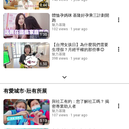
0:44
體恤孕媽咪 基隆好孕乘三計劃開
跑
魅力基隆
102 views
1 year ago
1:30
【台灣女孩日】為什麼我們需要
生理假？月經平權的那些事😊
魅力基隆
398 views
1 year ago
1:50
有愛城市-壯有所展
與社工有約：您了解社工嗎？ 揭
密專業助人者
魅力基隆
107 views
1 year ago
5:13