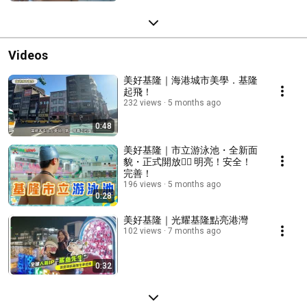
Videos
美好基隆｜海港城市美學．基隆
起飛！
232 views
5 months ago
0:48
美好基隆｜市立游泳池・全新面
貌・正式開放🏊‍♀️ 明亮！安全！
完善！
196 views
5 months ago
0:28
美好基隆｜光耀基隆點亮港灣
102 views
7 months ago
0:32