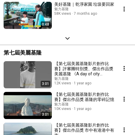
美好基隆｜乾淨家園 垃圾要回家
魅力基隆
58K views
7 months ago
0:48
第七屆美麗基隆
【第七屆美麗基隆影片創作比
賽】評審團特別獎、傑出作品獎
美麗基隆 《A day of city
flaneurs》
魅力基隆
12K views
1 year ago
3:01
【第七屆美麗基隆影片創作比
賽】傑出作品獎 基隆的零碎記憶
魅力基隆
10K views
1 year ago
3:01
【第七屆美麗基隆影片創作比
賽】傑出作品獎 市中有港港中有