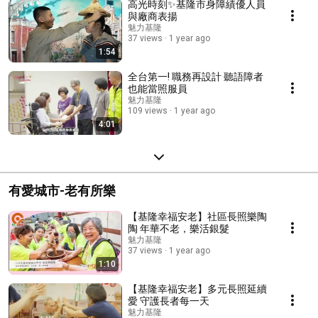
高光時刻✨基隆市身障績優人員
與廠商表揚
魅力基隆
37 views
1 year ago
1:54
全台第一! 職務再設計 聽語障者
也能當照服員
魅力基隆
109 views
1 year ago
4:01
有愛城市-老有所樂
【基隆幸福安老】社區長照樂陶
陶 年華不老，樂活銀髮
魅力基隆
37 views
1 year ago
1:10
【基隆幸福安老】多元長照延續
愛 守護長者每一天
魅力基隆