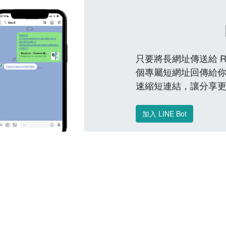
只要將長網址傳送給 Reu
個專屬短網址回傳給你
速縮短連結，讓分享
加入 LINE Bot
常見問題 FAQ