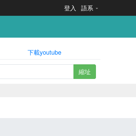
登入
語系
下載youtube
縮址