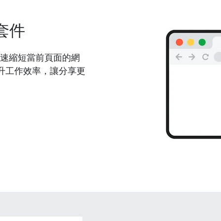
套件
能夠快速縮短當前頁面的網
升工作效率，讓分享更