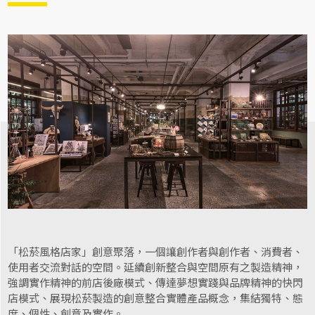
「松菸風格店家」創意聚落，一個讓創作者與創作者、消費者、
使用者交流對話的空間。延續創新整合與空間原有之製造精神，
強調實作精神的前店後廠模式、傳達夢想實踐與品牌精神的快閃
店模式、展現松菸製造的創意整合實體產品概念，集結獨特、態
度、個性、創意及實作。