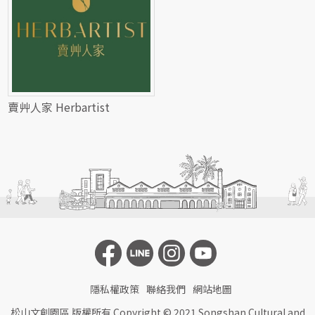
賣艸人家 Herbartist
隱私權政策
聯絡我們
網站地圖
松山文創園區 版權所有 Copyright © 2021 Songshan Cultural and