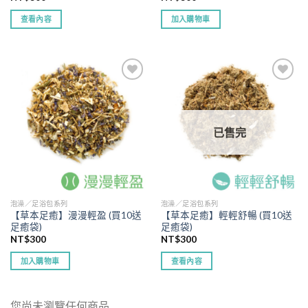
擇
查看內容
加入購物車
選
項
已售完
泡澡／足浴包系列
泡澡／足浴包系列
【草本足癒】漫漫輕盈 (買10送
【草本足癒】輕輕舒暢 (買10送
足癒袋)
足癒袋)
NT$
300
NT$
300
加入購物車
查看內容
您尚未瀏覽任何商品