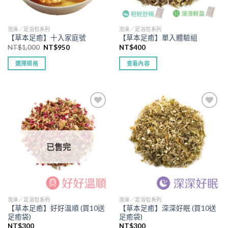
泡澡／足浴包系列
泡澡／足浴包系列
【草本足癒】十入家庭號
【草本足癒】單入體驗組
原
目
NT$
1,000
NT$
950
NT$
400
始
前
價
價
選擇規格
查看內容
格：
格：
NT$1,000。
NT$950。
此
產
品
有
多
種
款
已售完
式。
可
在
產
品
泡澡／足浴包系列
泡澡／足浴包系列
頁
【草本足癒】好好溫順 (買10送
【草本足癒】深深好眠 (買10送
面
足癒袋)
足癒袋)
選
NT$
300
NT$
300