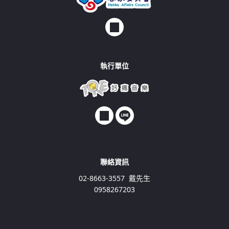
主辦單位酌予核撥非比賽地點內之大眾運輸車票及包
影資料僅供申訴事件處理使用，不提供其他用途或借
名次。
車（含租車）交通津貼，依參加人數多寡及距離遠近
用。
(二) 評審委員就各參賽團隊繕寫具體之評語，於比賽
彈性調整，10人以下應儘量搭乘大眾運輸為原則，每
結束後，發放給各團隊。
隊以2萬元整（含稅）為核撥上限，團隊須檢具收據及
(三)於主辦單位頒獎後1週內，得以書面申請成績複
原始支出黏貼憑證送承辦單位好痛音樂事業有限公司
查，但以1次為限。
覈實核銷。
執行單位
三、 評分項目：客語發音語韻詮釋、演唱技巧、樂曲
二、 若有其他特殊偏遠地區及離島情形者，得經主辦
演繹等。
單位同意後比照辦理。
聯絡資訊
02-8663-3557 戴先生
09
58267203