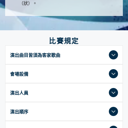
（狀）。
比賽規定
演出曲目皆須為客家歌曲
一般合唱類演出曲目皆須為客家歌曲，歌詞客語比重
會場設備
需達整首歌80%以上，自選曲由各隊自行決定，若以
「非原創客語歌曲」改詞翻唱，請留意是否符合客家
一般合唱類、傳統山歌合唱類比賽伴奏之樂器
語境之使用方法，以免影響評分。
演出人員
除大會提供鋼琴外，得以自備之樂器伴奏，惟不
可使用伴唱帶；比賽演出時，樂器與人聲皆不得
1.一般合唱類
一般合唱類、傳統山歌合唱類演出時可依樂曲
使用電子擴音設備，違者一律不予計分。
演出順序
背譜演唱指定曲及自選曲各1首，指定曲曲目如附件
之需求變換隊形，除指揮及伴奏外，不得於賽程
一，參賽團隊不得擅自變更指定版本（可移調），自
中上下舞臺更換演出人員。
選曲由各隊自行決定，演出曲目與報名時所填註之曲