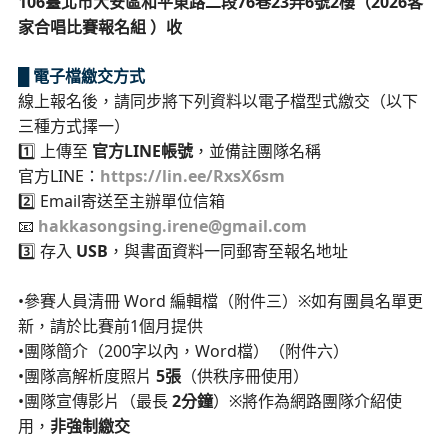
106臺北市大安區和平東路二段76巷23弄6號2樓
（2026客
家合唱比賽報名組 ）收
█ 電子檔繳交方式
線上報名後，請同步將下列資料以電子檔型式繳交（以下
三種方式擇一）
1️⃣ 上傳至
官方LINE帳號
，並備註團隊名稱
官方LINE：
https://lin.ee/RxsX6sm
2️⃣ Email寄送至主辦單位信箱
📧
hakkasongsing.irene@gmail.com
3️⃣ 存入
USB
，與書面資料一同郵寄至報名地址
•參賽人員清冊 Word 編輯檔（附件三）※如有團員名單更
新，請於比賽前1個月提供
•團隊簡介（200字以內，Word檔）（附件六）
•團隊高解析度照片
5張
（供秩序冊使用）
•團隊宣傳影片（最長
2分鐘
）※將作為網路團隊介紹使
用，
非強制繳交