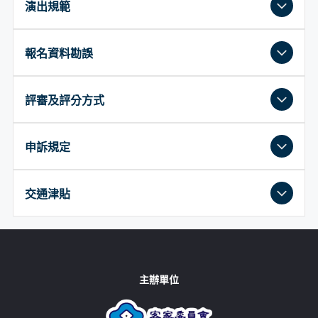
預定於抽籤作業完成後以錄影抽籤方式排定出場次序
演出規範
目及曲譜版本不符者，一律不予計分。
並上網公告，請參賽隊伍留意報名不同類組之比賽時
間是否有衝突（換場地及準備時間請自行納入考
2.傳統山歌合唱類
1. 參賽團隊應於比賽大會司儀唱名時立即進入舞臺開
量）。如因比賽時間衝突須調整參賽順序，請於抽籤
報名資料勘誤
背譜演唱指定曲及自選曲各1首，指定曲曲目如附件
始表演，若唱名3次未進場演唱者，視同棄權。
公告後 1 日內提出申請，逾期不予受理；承辦單位將
一，自選曲亦需為傳統客家歌曲（如：平板、山歌
2. 自登臺起計時至演唱結束（含尾奏）終止計時，演
於收到調整申請後協調賽程。另相關比賽秩序冊及賽
公告資料與原始報名表有誤者，應於公告1週內由參賽
子、老山歌、小調等），合唱形式不拘。所演出之指
出以不超過10分鐘為原則，逾時每1分鐘扣總平均0.5
評審及評分方式
程，請參賽團隊逕至比賽資訊網站查詢下載。
團隊向承辦單位以書面或電子郵件提出勘誤申請。
定曲目與報名時所填註之曲目及曲譜版本不符者，以
分，不滿1分鐘以1分鐘計，依此類推。
及自選曲目與報名時所填註的曲目不相符者，一律不
3. 曲譜選擇及使用：所有參賽團隊須遵守中華民國著
一、 評審委員：
予計分。
申訴規定
作權法等相關規定辦理，其法律責任須自行負責。
遴聘客語及合唱相關領域專家學者（5-7人）擔任之，
評審委員於接受聘書前應檢視參賽單位名單，若有2年
一、 應服從評審委員之評判，如有意見或申訴事項，
內曾擔任常任指導者，或賽前3個月內曾客座指導，該
交通津貼
應以書面提送。申訴事項以違反比賽規則、秩序及比
隊評分時應予迴避。違反者經查證屬實，該評審3年內
賽人員資格為限，並應於各組比賽成績公布後1小時內
不再聘任為本比賽之評審。
一、 開放以下組別申請交通津貼補助。【一般合唱
為之（如對該團參賽人員資格提出申訴，應於該參賽
二、 評分方式：
類】兒少組、青少組，【傳統山歌合唱類】高中以下
團隊離開比賽舞臺前為之），逾時不予受理。對評審
(一)採序位法評分，評審委員就各參賽團隊分別評分
學生團隊，上述符合資格之團隊若欲申請交通津貼請
委員所為之評分及其他有關技術性、學術性者，不得
後，並依分數高低轉換為序位，彙整合計各參賽團隊
主辦單位
以團為單位，且同時跨兩類賽事以上之團隊，僅得擇
提出申訴。
之序位，以合計值最低者為序位第一。若遇序位合計
一類申報交通補助費，同一團隊不得跨類重複申請。
二、 為有效處理申訴事件，比賽時進行全程錄影，錄
值相同之情形，則由評審委員重新票選決定同分者之