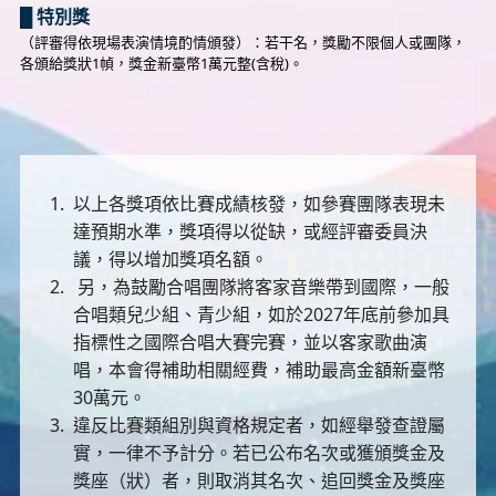
█ 特別獎
（評審得依現場表演情境酌情頒發）：若干名，獎勵不限個人或團隊，
各頒給獎狀1幀，獎金新臺幣1萬元整(含稅)。
以上各獎項依比賽成績核發，如參賽團隊表現未
達預期水準，獎項得以從缺，或經評審委員決
議，得以增加獎項名額。
另，為鼓勵合唱團隊將客家音樂帶到國際，一般
合唱類兒少組、青少組，如於2027年底前參加具
指標性之國際合唱大賽完賽，並以客家歌曲演
唱，本會得補助相關經費，補助最高金額新臺幣
30萬元。
違反比賽類組別與資格規定者，如經舉發查證屬
實，一律不予計分。若已公布名次或獲頒獎金及
獎座（狀）者，則取消其名次、追回獎金及獎座