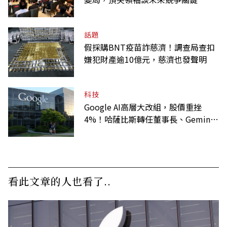
話題
假採購BNT疫苗詐慈濟！調查局查扣
嫌犯財產逾10億元，慈濟也發聲明
科技
Google AI高層大改組，股價重挫
4%！哈薩比斯轉任董事長、Gemini
大將離職
看此文章的人也看了..