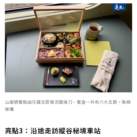
山嵐號餐點由花蓮主廚葉志龍操刀，餐盒一共有六大主題。吳婉
瑜攝
亮點3：沿途走訪縱谷秘境車站