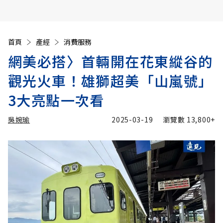
首頁
產經
消費服務
網美必搭〉首輛開在花東縱谷的
觀光火車！雄獅超美「山嵐號」
3大亮點一次看
吳婉瑜
2025-03-19
瀏覽數
13,800+