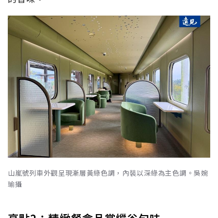
山嵐號列車外觀呈現漸層黃綠色調，內裝以深綠為主色調。吳婉
瑜攝
亮點2：精緻餐盒品嘗縱谷旬味