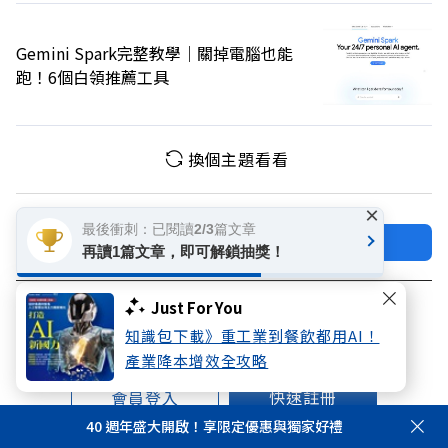
Gemini Spark完整教學｜關掉電腦也能
跑！6個白領推薦工具
換個主題看看
×
最後衝刺：已閱讀2/3篇文章
加好友
關注FB
再讀1篇文章，即可解鎖抽獎！
登入網站會員
Just For You
知識包下載》重工業到餐飲都用AI！
享受更多個人化的會員服務
產業降本增效全攻略
快速註冊
會員登入
40 週年盛大開啟！享限定優惠與獨家好禮