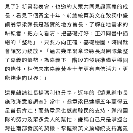
見了》新書發表會，也邀約大眾共同見證嘉義的成
長，看見下個黃金十年。前總統蔡英文在致詞中盛
讚翁章梁縣長是務實的地方首長、了解在地需求的
耕耘者，把方向看清、把基礎打好，正如同書中描
繪的「整地」，只要方向正確、基礎穩固，時間就
會讓努力綻放。「過去幾年翁章梁縣長與團隊彙整
了嘉義的優勢，為嘉義下一階段的發展準備更穩固
的條件，相信未來嘉義黃金十年更有自信活力，更
能夠走向世界！」
遠見雜誌社長楊瑪利也分享，近年的《遠見縣市長
施政滿意度調查》當中，翁章梁已連續五年贏得五
星首長肯定！而翁章梁也感謝縣民的支持、縣府團
隊的努力及眾多貴人的幫忙，謙稱自己只是掌握台
灣往南部發展的契機、掌握蔡英文前總統支持嘉義