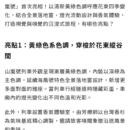
嵐號」首次亮相！以清新黃綠色調呼應花東四季變
化，結合全景落地窗、燈光流動設計與香氣體驗，
打造視覺與嗅覺的沉浸式旅程，有哪些亮點？
亮點1：黃綠色系色調，穿梭於花東縱谷
間
山嵐號列車外觀呈現漸層黃綠色調，內裝以深綠為
主色調，延續海風號特色全景落地窗設計，新增更
多面對面的雅座。當列車行經隧道時隱藏彩蛋，車
廂內的燈光變化出不同色溫和光影。
此外，列車設置香氣體驗室，由芳療師以台灣香杉
為氣味基底精心調製，邀請旅客嗅聞象徵沿途風景
的香味。