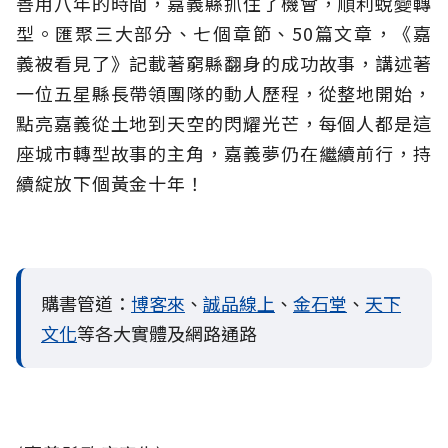
善用八年的時間，嘉義縣抓住了機會，順利蛻變轉
型。匯聚三大部分、七個章節、50篇文章，《嘉
義被看見了》記載著窮縣翻身的成功故事，講述著
一位五星縣長帶領團隊的動人歷程，從整地開始，
點亮嘉義從土地到天空的閃耀光芒，每個人都是這
座城市轉型故事的主角，嘉義夢仍在繼續前行，持
續綻放下個黃金十年！
購書管道：
博客來
、
誠品線上
、
金石堂
、
天下
文化
等各大實體及網路通路