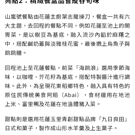
山嵐號餐點由花蓮主廚葉志龍操刀，餐盒一共有六
大主題，去回程的餐點不同，例如花蓮至池上的開
胃菜，是以樹豆為基底，融入流沙內餡於麻糬之
中，搭配鹹奶蓋與淡雅桂花蜜，最後撒上烏魚子與
跳跳糖。
回程池上至花蓮餐點，前菜「海跳浪」選用季節海
味，以咖哩、芥花籽為基底，搭配特製醬汁進行調
味。此外，為呈現花東稻鄉特色，融入具有特色的
原住民傳統美食阿粨（Abai），食材運用在地池
上米、富里鴨及花蓮在地溫體豬入菜。
甜點則是選用花蓮玉里青創甜點品牌「九日良田」
日式和菓子，製作成山形水羊羹及上生菓子。