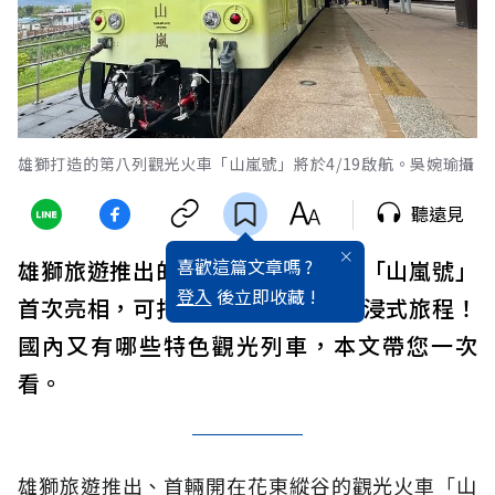
雄獅打造的第八列觀光火車「山嵐號」將於4/19啟航。吳婉瑜攝
聽遠見
喜歡這篇文章嗎 ?
雄獅旅遊推出的最新網美
觀光
列車「山嵐號」
登入
後立即收藏 !
首次亮相，可打造視覺與嗅覺的沉浸式旅程！
國內又有哪些特色觀光列車，本文帶您一次
看。
雄獅旅遊推出、首輛開在花東縱谷的觀光火車「山