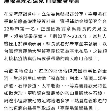
展現掌舵者遠見 前瞻部署產業
在交流座談會中，立法委員蔡易餘分享，嘉義縣在
爭取前瞻基礎建設等計畫，獲得補助金額榮登全台
22縣市第一名，正是因為翁章梁縣長的先見之
明、超前部署準備。「例如早在2020年，當無人
機僅用於群飛表演，縣長就看好未來產業發展，以
台灣體育運動大學舊嘉義校區為基地布局，之後順
利接軌疫情與俄烏戰爭帶動的龐大應用商機！」
喜歡各地登山、遊歷的財信傳媒集團董事長謝金
河，對於阿里山林鐵「福森號」列車、隙頂二延平
步道、石棹步道、太平老街……等嘉義縣觀光特色
如數家珍，更強調台灣最美的茶山景觀就在石棹，
周邊小徑都被他的足跡踏遍多次，熱愛嘉義旅遊的
他也逗趣向縣長爭取成為「嘉義縣榮譽縣民！」