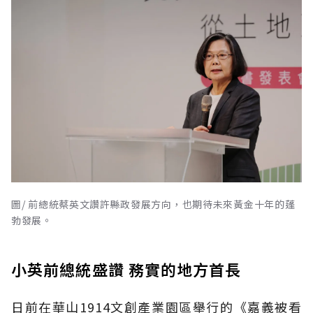
圖/ 前總統蔡英文讚許縣政發展方向，也期待未來黃金十年的蓬
勃發展。
小英前總統盛讚 務實的地方首長
日前在華山1914文創產業園區舉行的《嘉義被看