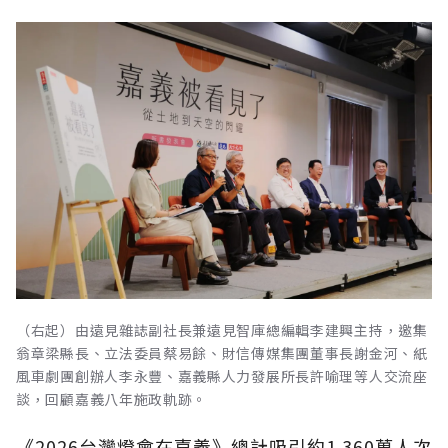
（右起）由遠見雜誌副社長兼遠見智庫總編輯李建興主持，邀集
翁章梁縣長、立法委員蔡易餘、財信傳媒集團董事長謝金河、紙
風車劇團創辦人李永豐、嘉義縣人力發展所長許喻理等人交流座
談，回顧嘉義八年施政軌跡。
《2026台灣燈會在嘉義》總計吸引約1,360萬人次