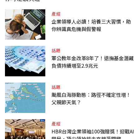
產經
企業領導人必讀！培養三大習慣，助
你辨識真危機與假警報
話題
軍公教年金改革8年了！退撫基金潛藏
負債持續增至2.9兆元
話題
颱風白海豚動態：路徑不確定性增！
父親節天氣？
產經
HBR台灣企業領袖100強贈獎！迎戰AI
變局，頂尖領袖談未來競爭關鍵