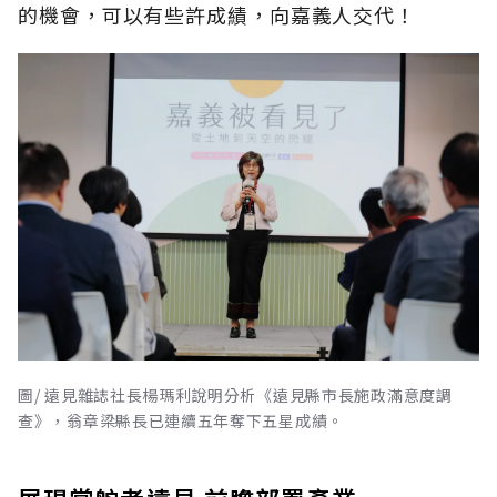
的機會，可以有些許成績，向嘉義人交代！
圖/ 遠見雜誌社長楊瑪利說明分析《遠見縣市長施政滿意度調
查》，翁章梁縣長已連續五年奪下五星成績。