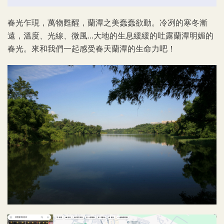
春光乍現，萬物甦醒，蘭潭之美蠢蠢欲動。冷冽的寒冬漸
遠，溫度、光線、微風
大地的生息緩緩的吐露蘭潭明媚的
...
春光。來和我們一起感受春天蘭潭的生命力吧！