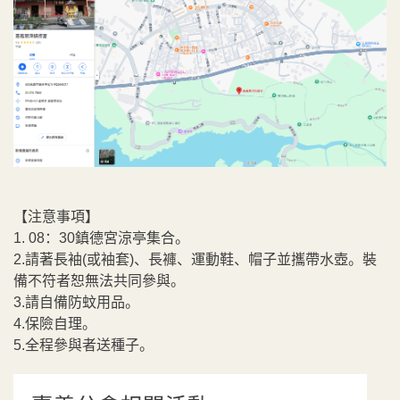
【注意事項】
1. 08：30鎮德宮涼亭集合。
2.請著長袖(或袖套)、長褲、運動鞋、帽子並攜帶水壺。裝
備不符者恕無法共同參與。
3.請自備防蚊用品。
4.保險自理。
5.全程參與者送種子。