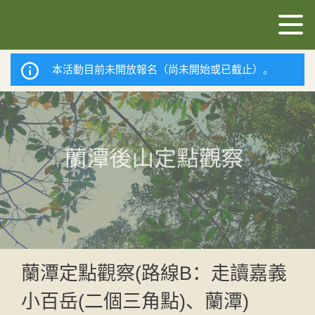
本活動目前未開放報名（尚未開始或已截止）。
蘭潭定點觀察(路線B：走讀嘉義
小百岳(二個三角點)、蘭潭)