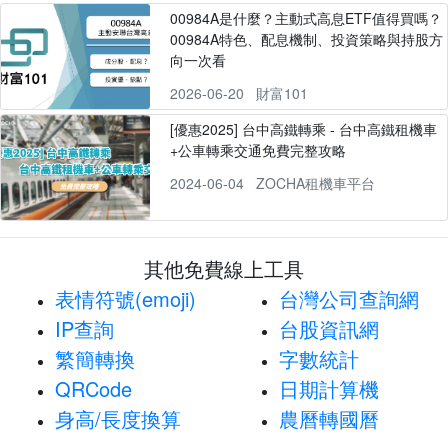
00984A是什麼？主動式高息ETF值得買嗎？
00984A特色、配息機制、投資策略與持股方
向一次看
2026-06-20
財富101
[優惠2025] 台中高鐵轉乘 - 台中高鐵租機車
+公車轉乘交通免費完整攻略
2024-06-04
ZOCHA租機車平台
其他免費線上工具
表情符號(emoji)
台灣公司查詢網
IP查詢
台股資訊網
繁簡轉換
字數統計
QRCode
日期計算機
身高/長度換算
農曆轉國曆