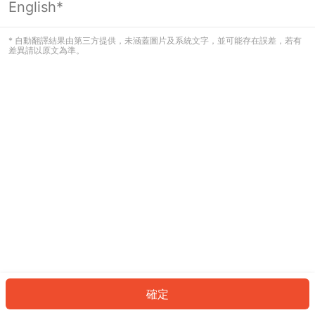
English*
發生錯誤！請登入並再試一次或回到主
頁。
* 自動翻譯結果由第三方提供，未涵蓋圖片及系統文字，並可能存在誤差，若有
差異請以原文為準。
登入
返回首頁
確定
ID: 879a8c74d44-f0bf-42d7-a14d-0d115f9919e7