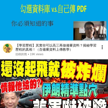
8:43
【學習歷程】其實你可以高三再做備審資料？揭秘學習
歷程的真相！（含備審資料上傳教學）
抬樹的熊
•
19K views