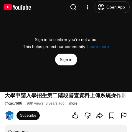
Open App
Sign in to confirm you’re not a bot
This helps protect our community.
Learn more
Sign in
大學申請入學招生第二階段審查資料上傳系統操作影音
@
cac7686
98K views
3 years ago
more
Subscribe
Comments