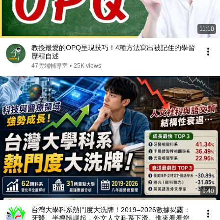
11:10
教授最愛的OPQ呈現技巧！4種方法寫出被記住的學習
歷程自述
47雲端輔導室
•
25K views
9:40
台灣大學科系熱門度大洗牌！2019–2026數據揭露：
牙醫、半導體崛起，外文人文科系下滑。進來看看您關