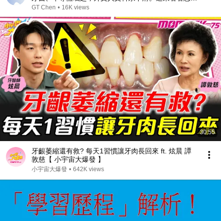
心的科系！
GT Chen
•
16K views
30:55
牙齦萎縮還有救? 每天1習慣讓牙肉長回來 ft. 炫晨 譚
敦慈【 小宇宙大爆發 】
小宇宙大爆發
•
642K views