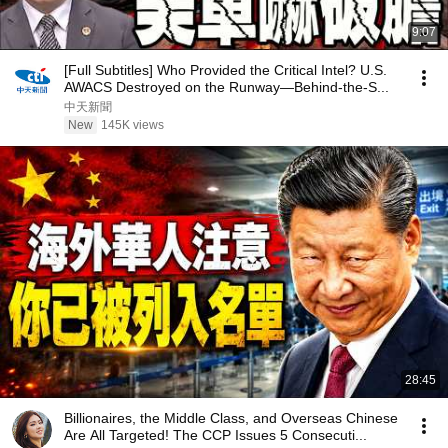
9:07
[Full Subtitles] Who Provided the Critical Intel? U.S.
AWACS Destroyed on the Runway—Behind-the-S...
中天新聞
New
145K views
28:45
Billionaires, the Middle Class, and Overseas Chinese
Are All Targeted! The CCP Issues 5 Consecuti...