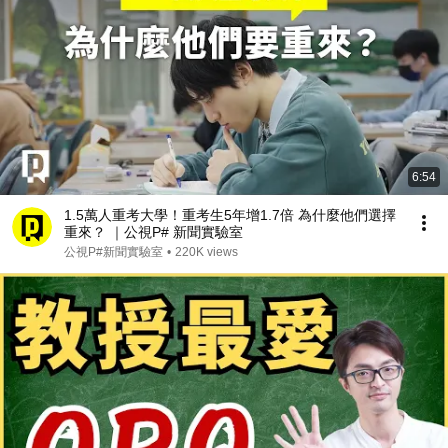
6:54
1.5萬人重考大學！重考生5年增1.7倍 為什麼他們選擇
重來？ ｜公視P# 新聞實驗室
公視P#新聞實驗室
•
220K views