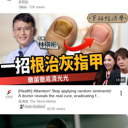
真觀點
New
72K views
16:46
[Health] Attention! Stop applying random ointments!
A doctor reveals the real cure, eradicating f...
風傳媒 The Storm Media
Auto-dubbed
822K views