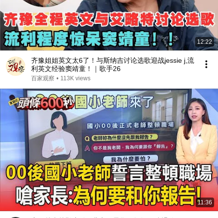
12:22
齐豫姐姐英文太6了！与斯纳吉讨论选歌迎战jessie j,流
利英文经验窦靖童！｜歌手26
百家观察
•
113K views
11:36