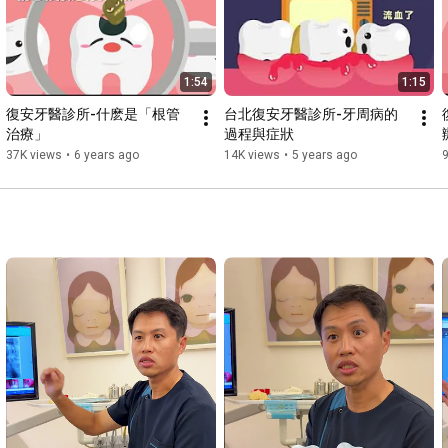
1:54
1:15
復安牙醫診所-什麽是「根管
台北復安牙醫診所-牙周病的
治療」
過程與症狀
37K views
•
6 years ago
14K views
•
5 years ago
9