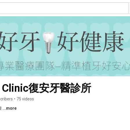
tal Clinic復安牙醫診所
cribers
•
75 videos
 
...more