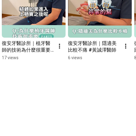
復安牙醫診所｜植牙醫
復安牙醫診所｜隱適美
師的技術為什麼很重要 
比較不痛 #黃誠澤醫師
𝐏𝐀𝐑𝐓𝟏 #黃誠澤醫師
17 views
6 views