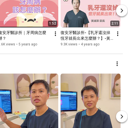
1:52
2:11
復安牙醫診所｜牙周病怎麼
復安牙醫診所-【乳牙還沒掉
辦？
恆牙就長出來怎麼辦？】-黃
誠澤醫師
.6K views
•
5 years ago
9.3K views
•
4 years ago