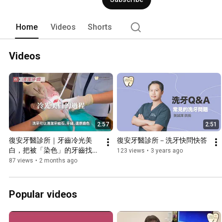
Home
Videos
Shorts
Videos
2:57
2:51
復安牙醫診所｜牙齒冷光美
復安牙醫診所－洗牙快問快答
白，把被「染色」的牙齒找回
123 views
•
3 years ago
來
87 views
•
2 months ago
Popular videos