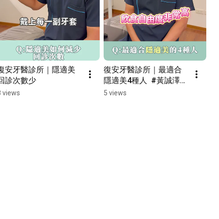
復安牙醫診所｜隱適美
復安牙醫診所｜最適合
回診次數少
隱適美4種人  #黃誠澤醫
師
8 views
5 views