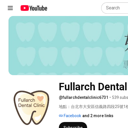
Fullarch Den
@fullarchdentalclinic6731
•
539 subs
地點：台北市大安區信義路四段25號1樓
Facebook
and 2 more links
Subscribe