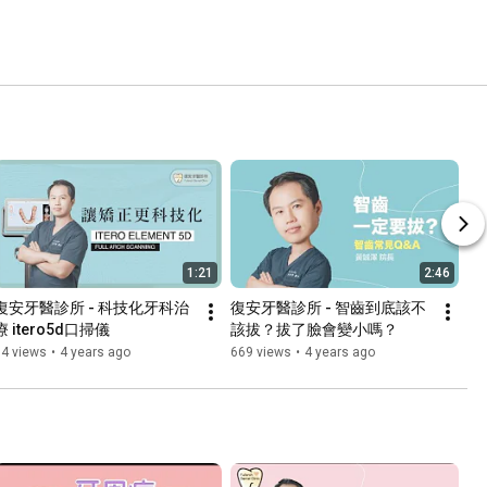
1:21
2:46
復安牙醫診所 - 科技化牙科治
復安牙醫診所 - 智齒到底該不
療 itero5d口掃儀
該拔？拔了臉會變小嗎？
74 views
•
4 years ago
669 views
•
4 years ago