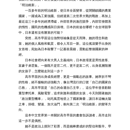
「明治維新」。
一百多年前的明治維新，使日本全面變革，從閉關鎖國的農業
國家，一躍成為工業強國。但經過第二次世界大戰的戰敗，再加上
最近這三十多年的經濟滯緩，外部世界的激烈競爭，內部官僚體系
的惰性，國民的危機感與日俱增。日本的前途在哪裡？在全球競爭
中，日本還有沒有勝算的可能？
突然，高市早苗這位強勢領袖像是從天而降。她的理念和政
策，她的個人風格和氣質，都令人耳目一新。這位搖滾樂手出身的
女首相，宛如為日本敲響了一記暮鼓晨鐘，震動起整個國家的神
經。
日本社會裡向來有大男人主義傾向，日本政壇更是男性政客、
富豪子弟雲集。一個既不是官二代，更不是富二代，出身底層階層
的女孩子，怎麼能走到這一步？
高市早苗的出身成長經歷，更是一個勵志的故事。她寧折不彎
的性格，絕不服輸的頑強毅力，像台灣流行的口號「自己的國家自
己救」，高市早苗是「自己的命運自己主宰」。這位早年曾喜歡騎
重型摩托車、風馳電掣，追求刺激和感覺的女孩，今天則開著她的
「政治重型機車」，叱吒風雲地登上了國家舞臺，讓日本這輛太陽
之車，掛檔、變速、加大油門，衝向第二次「明治維新」的變革方
向。
這本中文世界第一本關於高市早苗的書會告訴讀者，高市走到
這一步不是偶然。
她不是政治上摸到了彩票，而是鐵棒磨成針的堅信和艱辛。早