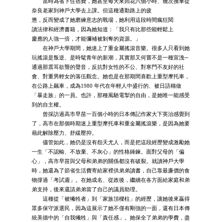
當時為省下住宿費，她甚至每天來回花六個小時、幾次換車從
奈良老家到神戶大學去上課。但這種通勤路上的疲
憊，反而變成了她磨練意志的戰場，她利用這段時間瘋狂閱
讀法律和經濟書籍，因為她知道：「我只有比那些能輕鬆上
慶應的人強一倍，才能彌補被剝奪的資源。」
在神戶大學期間，她迷上了重金屬搖滾音樂。很多人只看到她
玩搖滾是叛逆、是時髦青年的新潮，其實那又何嘗不是一種宣洩─
通過那震耳欲聾的聲音，反抗對女性的不公、對寒門不友好的社
會、對重男輕女的落伍觀念。她也是在那期間喜歡上重型摩托車，
在公路上飆車，成為1980 年代在年輕人中盛行的、被日語稱做
「暴走族」的一員。也許，那種風馳電掣的自由，是她唯一能感受
到的自主權。
曾採訪過高市早苗一百個小時的日本傳記作家大下英治感覺到
了，高市在那個時期迷上重型摩托車和重金屬搖滾樂，是因為她要
藉此解除壓力、舒緩壓抑。
儘管如此，她仍是沒有怨天尤人，而是把這段經歷變成激勵她
一生「不認輸、不放棄、不灰心」的性格錘鍊。面對父母的「偏
心」，高市早苗與父母和弟弟的關係都沒有破裂。就讀神戶大學
時，她還為了節省生活費寄給家裡供弟弟讀書，自己靠最廉價的食
物撐過「考試週」。在她成名、從政後，繼續在各方面給家庭和弟
弟支持，後來還請弟弟當了自己的議員助理。
這種從「被犧牲者」到「家族頂樑柱」的經歷，讓她後來贏得
眾多保守派選民，因為這展示了她不僅有剛強的一面，還有日本傳
統美德中的「自我犧牲」與「責任感」。她保全了弟弟的學費，盡