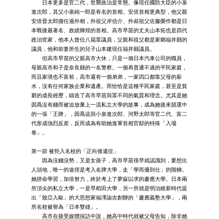
日本更多是官二代，世襲政治是常態。像現任國防大臣的小泉
進次郎，其父小泉純一郎是有名的首相。安倍首相更典型，他父親
安倍晉太郎擔任過外相，外祖父岸信介、外叔祖父佐藤榮作都是日
本戰後最著名、政績輝煌的首相。高市早苗的丈夫山本拓也是四代
政治世家，他本人曾任八屆眾議員，父親和祖父都是家鄉福井縣的
議員，他和前妻所生的兒子山本建現任福井縣議員。
但高市早苗的父親高市大休，只是一個日本汽車公司的職員，
母親高市和子是奈良縣的一名警察。一個再普通不過的平民家庭，
而且家境也不富裕，高市還有一個弟弟，一家四口都靠父母的薪
水，沒有任何家族企業和遺產。而恰恰是這種平民家庭，甚至是貧
窮的成長經歷，鑄造了高市早苗與眾不同的氣質和理念。尤其是她
因爲沒有錢而被迫放棄上一流私立大學的故事，成為她後來競選中
的一張「王牌」，因爲這與小泉進次郎、河野太郎等官二代、富二
代形成強烈反差，反而成為有助她進軍首相官邸的特殊「入場
卷」。
第一節 被拒入名校的「正向後遺症」
因為沒錢沒勢，又是女孩子，高市早苗很早就認識到，要想出
人頭地，唯一的途徑是考入名牌大學，走「學而優則仕」的階梯。
她拼命學習，加倍努力，終於考上了夢寐以求的慶應大學。日本兩
所頂尖的私立大學，一是早稻田大學，另一所就是明治維新時代提
出「脫亞入歐」的大思想家福澤諭吉創辦的「慶應義塾大學」，兩
所名校被譽為「日本雙雄」。
高市在接受媒體採訪中說，她高中時代就被父母告知，除非她