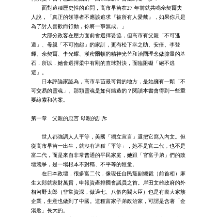
面對這種歷史性的追問，高市早苗在27 年前就共鳴佘契爾夫
人說，「真正的領導者不應該追求『被所有人愛戴』，如果你只是
為了討人喜歡而行動，你將一事無成。」
大部分政客在壓力面前會選擇妥協，但高市有父親「不可逃
避」、母親「不可抱怨」的家訓，更有松下幸之助、安倍、李登
輝、佘契爾、李光耀、漢密爾頓的精神光芒和治國理念做膽量的基
石，所以，她會選擇柔中有剛的直球對決，面臨阻礙「絕不逃
避」。
日本評論家認為，高市早苗最可貴的地方，是她擁有一顆「不
可交易的靈魂」。那顆靈魂是如何鑄造的？閱讀本書會得到一些重
要線索和答案。
第一章 父親的忠言 母親的訓斥
世人都強調人人平等，美國「獨立宣言」還把它寫入內文。但
從高市早苗一出生，就沒有這種「平等」，她不是官二代，也不是
富二代，而是來自非常普通的平民家庭，她跟「官富子弟」們的政
壇競爭，是一場根本不對稱、不平等的較量。
在日本政壇，很多富二代，像現任自民黨副總裁（前首相）麻
生太郎就家財萬貫，申報資產排國會議員之首。岸田文雄政府的外
相河野太郎（非常資深，做過七、八個內閣大臣）也是有龐大家族
企業，生意也做到了中國。這種富家子弟政治家，可謂是含著「金
湯匙」長大的。