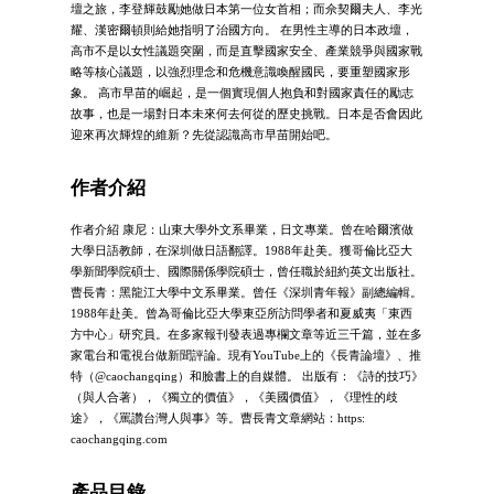
壇之旅，李登輝鼓勵她做日本第一位女首相；而佘契爾夫人、李光
耀、漢密爾頓則給她指明了治國方向。 在男性主導的日本政壇，
高市不是以女性議題突圍，而是直擊國家安全、產業競爭與國家戰
略等核心議題，以強烈理念和危機意識喚醒國民，要重塑國家形
象。 高市早苗的崛起，是一個實現個人抱負和對國家責任的勵志
故事，也是一場對日本未來何去何從的歷史挑戰。日本是否會因此
迎來再次輝煌的維新？先從認識高市早苗開始吧。
作者介紹
作者介紹 康尼：山東大學外文系畢業，日文專業。曾在哈爾濱做
大學日語教師，在深圳做日語翻譯。1988年赴美。獲哥倫比亞大
學新聞學院碩士、國際關係學院碩士，曾任職於紐約英文出版社。
曹長青：黑龍江大學中文系畢業。曾任《深圳青年報》副總編輯。
1988年赴美。曾為哥倫比亞大學東亞所訪問學者和夏威夷「東西
方中心」研究員。在多家報刊發表過專欄文章等近三千篇，並在多
家電台和電視台做新聞評論。現有YouTube上的《長青論壇》、推
特（@caochangqing）和臉書上的自媒體。 出版有：《詩的技巧》
（與人合著），《獨立的價值》，《美國價值》，《理性的歧
途》，《罵讚台灣人與事》等。曹長青文章網站：https:
caochangqing.com
產品目錄