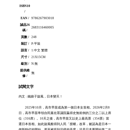
ISBN10
/
EAN /
9786267903018
誠品26
2683116460005
碼 /
頁數 /
248
裝訂 /
P:平裝
語言 /
1:中文 繁體
尺寸 /
21X15CM
級別 /
N:無
提供維
無
修 /
試閱文字
內文 : 鐵娘子旋風，日本變天！
2025年10月，高市早苗成為第一個日本女首相。2026年2月8
日，高市早苗率領自民黨在眾議院贏得史無前例的三分之二以上席
位（316席）。10天之後，高市早苗又以史上最高票（354票）當
選日本首相。如此旋風般得到人民「授權」改革，被認為是日本一
個新時代的開始，甚至被提到這樣的高度：這是日本要開始第二次