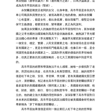
本回憶錄《唐寧街歲月》和《通向權力之路》。日本評論家說，這
成為高市早苗的政治《聖經》。
佘契爾是雜貨店老闆的女兒，出身卑微。高市早苗是奈良的汽
車公司職員和員警的女兒，被視為雜草之地的產物。她和佘契爾
「心有靈犀」，都是女性，都出身底層，都自我奮鬥，都堅定信奉
保守主義價值，都要當首相，變革國家，真正為民謀利。
如果說佘契爾夫人的施政理念給高市早苗指明方向，新加坡建
國之父李光耀的治國策略則爲高市提供施政樣本。她熟讀了李光耀
談治國心得的專著《李光耀觀天下》，佩服李光耀把新加坡建成了
一個安全、穩定、繁榮，人民安居樂業之地：新加坡現在是全球最
富有國家之一，更是全球移民門檻最高之國；也像日本一樣，是全
球護照免簽最多的國家之一。認識到李光耀的價值的世界領袖很
多，但真正要效仿其治國策略的，在七大工業國領袖中則是罕見
的。
高市早苗的經歷和學識無法不令人感嘆，她每一步都找對了老
師。所謂名師出高徒，在高市身上有典型體現。而且，她的視野不
僅是松下幸之助、安倍、李登輝、李光耀，更有美國建國先賢亞歷
山大．漢密爾頓。有記者在高市早苗的辦公室看到漢密爾頓撰寫了
最多篇章的美國建國經典《聯邦黨人文集》。美國最初的海關、稅
收、財政、邊防、銀行、發行公債制度等等，都是漢密爾頓一手建
立的。他的建立強大美國的理想和操作，深深影響了高市早苗對日
本未來的宏圖構劃。高市早苗也因其治國理念被美國國會研究會的
專家稱為「穿了和服的漢密爾頓」。
高市早苗如果僅僅是得到一個企業巨人松下幸之助的哲學影