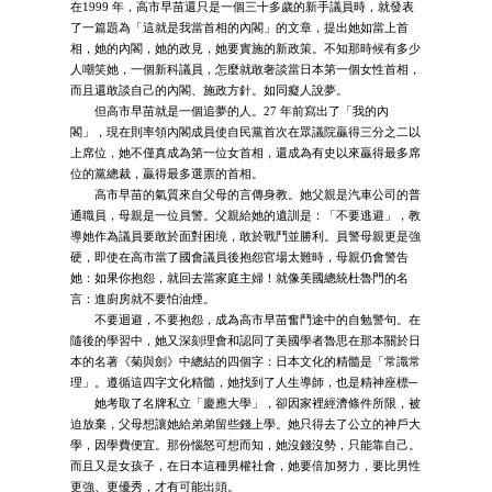
在1999 年，高市早苗還只是一個三十多歲的新手議員時，就發表
了一篇題為「這就是我當首相的內閣」的文章，提出她如當上首
相，她的內閣，她的政見，她要實施的新政策。不知那時候有多少
人嘲笑她，一個新科議員，怎麼就敢奢談當日本第一個女性首相，
而且還敢談自己的內閣、施政方針。如同癡人說夢。
但高市早苗就是一個追夢的人。27 年前寫出了「我的內
閣」，現在則率領內閣成員使自民黨首次在眾議院贏得三分之二以
上席位，她不僅真成為第一位女首相，還成為有史以來贏得最多席
位的黨總裁，贏得最多選票的首相。
高市早苗的氣質來自父母的言傳身教。她父親是汽車公司的普
通職員，母親是一位員警。父親給她的遺訓是：「不要逃避」，教
導她作為議員要敢於面對困境，敢於戰鬥並勝利。員警母親更是強
硬，即使在高市當了國會議員後抱怨官場太難時，母親仍會警告
她：如果你抱怨，就回去當家庭主婦！就像美國總統杜魯門的名
言：進廚房就不要怕油煙。
不要迴避，不要抱怨，成為高市早苗奮鬥途中的自勉警句。在
隨後的學習中，她又深刻理會和認同了美國學者魯思在那本關於日
本的名著《菊與劍》中總結的四個字：日本文化的精髓是「常識常
理」。遵循這四字文化精髓，她找到了人生導師，也是精神座標─
她考取了名牌私立「慶應大學」，卻因家裡經濟條件所限，被
迫放棄，父母想讓她給弟弟留些錢上學。她只得去了公立的神戶大
學，因學費便宜。那份惱怒可想而知，她沒錢沒勢，只能靠自己。
而且又是女孩子，在日本這種男權社會，她要倍加努力，要比男性
更強、更優秀，才有可能出頭。