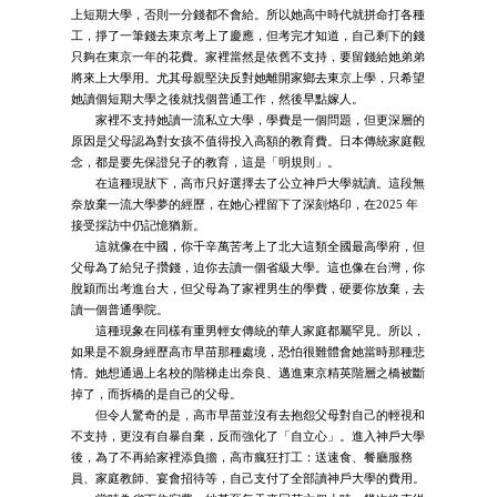
上短期大學，否則一分錢都不會給。所以她高中時代就拼命打各種
工，掙了一筆錢去東京考上了慶應，但考完才知道，自己剩下的錢
只夠在東京一年的花費。家裡當然是依舊不支持，要留錢給她弟弟
將來上大學用。尤其母親堅決反對她離開家鄉去東京上學，只希望
她讀個短期大學之後就找個普通工作，然後早點嫁人。
家裡不支持她讀一流私立大學，學費是一個問題，但更深層的
原因是父母認為對女孩不值得投入高額的教育費。日本傳統家庭觀
念，都是要先保證兒子的教育，這是「明規則」。
在這種現狀下，高市只好選擇去了公立神戶大學就讀。這段無
奈放棄一流大學夢的經歷，在她心裡留下了深刻烙印，在2025 年
接受採訪中仍記憶猶新。
這就像在中國，你千辛萬苦考上了北大這類全國最高學府，但
父母為了給兒子攢錢，迫你去讀一個省級大學。這也像在台灣，你
脫穎而出考進台大，但父母為了家裡男生的學費，硬要你放棄，去
讀一個普通學院。
這種現象在同樣有重男輕女傳統的華人家庭都屬罕見。所以，
如果是不親身經歷高市早苗那種處境，恐怕很難體會她當時那種悲
情。她想通過上名校的階梯走出奈良、邁進東京精英階層之橋被斷
掉了，而拆橋的是自己的父母。
但令人驚奇的是，高市早苗並沒有去抱怨父母對自己的輕視和
不支持，更沒有自暴自棄，反而強化了「自立心」。進入神戶大學
後，為了不再給家裡添負擔，高市瘋狂打工：送速食、餐廳服務
員、家庭教師、宴會招待等，自己支付了全部讀神戶大學的費用。