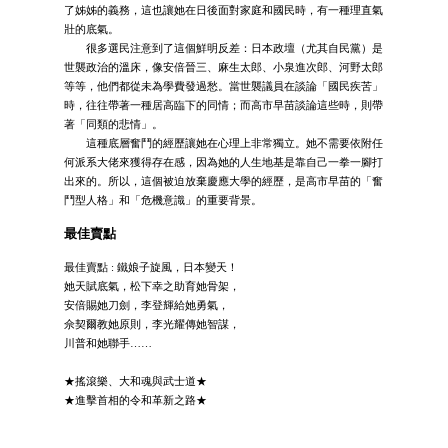
了姊姊的義務，這也讓她在日後面對家庭和國民時，有一種理直氣
壯的底氣。
很多選民注意到了這個鮮明反差：日本政壇（尤其自民黨）是
世襲政治的溫床，像安倍晉三、麻生太郎、小泉進次郎、河野太郎
等等，他們都從未為學費發過愁。當世襲議員在談論「國民疾苦」
時，往往帶著一種居高臨下的同情；而高市早苗談論這些時，則帶
著「同類的悲情」。
這種底層奮鬥的經歷讓她在心理上非常獨立。她不需要依附任
何派系大佬來獲得存在感，因為她的人生地基是靠自己一拳一腳打
出來的。所以，這個被迫放棄慶應大學的經歷，是高市早苗的「奮
鬥型人格」和「危機意識」的重要背景。
最佳賣點
最佳賣點 : 鐵娘子旋風，日本變天！
她天賦底氣，松下幸之助育她骨架，
安倍賜她刀劍，李登輝給她勇氣，
佘契爾教她原則，李光耀傳她智謀，
川普和她聯手……
★搖滾樂、大和魂與武士道★
★進擊首相的令和革新之路★