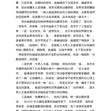
響，已是幸運。但獨特的悟性，使她懂得了欣賞安倍，佩服李登
輝，把佘契爾夫人當偶像，視李光耀爲治國榜樣，並尊崇漢密爾頓
爲強國理念的導師。一個人能認識到這些人物的價值，去吸取他們
的思想精華，並身體力行去追求實踐，這本身就是一個天才！
而在她實踐這些精神導師的治國理念時，又採取了「很日本」
「很高市」的策略，日本評論家大下英治說，高市打了三套組合
拳：一是「去女性化」與「超男性化」。在日本這樣的男權社會，
女性政客如果表現得太「柔」，會被視為軟弱；表現得太「剛」，
會被看作異類。高市早苗走了一條極端的路：她避開了傳統的「女
性議題」（如福利、育兒），直接殺入大男人主義者最引以為傲的
領地─國家安全、網路戰、核威懾、尖端半導體。大下英治形容：
「男政客們在她面前感到的不是對女性的輕視，而是一種面對『冷
酷指揮官』的恐懼。」
二是利用「大男人主義」的弱點：尋找共同的「魂」。高市非
常聰明地利用了日本男權社會中一種特有的心理：「武士道崇
拜」。她通過與李登輝、安倍晉三等頂級男權符號的緊密捆綁，獲
得了一種「正統繼承人」的身份。讓很多保守派男性選民在心理上
並不覺得自己在支持一個「女人」，而是在支持一個「繼承了安倍
遺志的靈魂」。她成功地將性別爭議轉化為了「信仰傳承」，讓大
男人主義者覺得支持她就是守護日本的傳統。
三是她的「危機整合力」，把自己變成「唯一能抗壓的選
項」：在2026 年火藥味濃重的地緣背景下，日本民眾對「溫和派
男政客」的優柔寡斷感到厭倦。高市那種從「為了弟弟而放棄學
費」就開始磨練出的、不計個人名利的「奉獻型」領袖形象，在亂