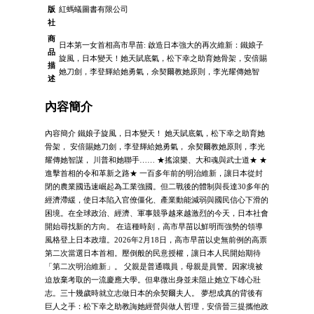
版
紅螞蟻圖書有限公司
社
商
日本第一女首相高市早苗: 啟造日本強大的再次維新：鐵娘子
品
旋風，日本變天！她天賦底氣，松下幸之助育她骨架，安倍賜
描
她刀劍，李登輝給她勇氣，佘契爾教她原則，李光耀傳她智
述
內容簡介
內容簡介 鐵娘子旋風，日本變天！ 她天賦底氣，松下幸之助育她
骨架， 安倍賜她刀劍，李登輝給她勇氣， 佘契爾教她原則，李光
耀傳她智謀， 川普和她聯手…… ★搖滾樂、大和魂與武士道★ ★
進擊首相的令和革新之路★ 一百多年前的明治維新，讓日本從封
閉的農業國迅速崛起為工業強國。但二戰後的體制與長達30多年的
經濟滯緩，使日本陷入官僚僵化、產業動能減弱與國民信心下滑的
困境。在全球政治、經濟、軍事競爭越來越激烈的今天，日本社會
開始尋找新的方向。 在這種時刻，高市早苗以鮮明而強勢的領導
風格登上日本政壇。2026年2月18日，高市早苗以史無前例的高票
第二次當選日本首相。壓倒般的民意授權，讓日本人民開始期待
「第二次明治維新」。 父親是普通職員，母親是員警。因家境被
迫放棄考取的一流慶應大學。但卑微出身並未阻止她立下雄心壯
志。三十幾歲時就立志做日本的佘契爾夫人。 夢想成真的背後有
巨人之手：松下幸之助教誨她經營與做人哲理，安倍晉三提攜他政