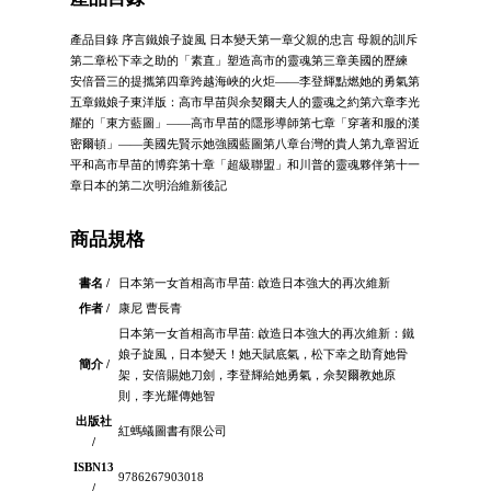
產品目錄 序言鐵娘子旋風 日本變天第一章父親的忠言 母親的訓斥
第二章松下幸之助的「素直」塑造高市的靈魂第三章美國的歷練
安倍晉三的提攜第四章跨越海峽的火炬——李登輝點燃她的勇氣第
五章鐵娘子東洋版：高市早苗與佘契爾夫人的靈魂之約第六章李光
耀的「東方藍圖」——高市早苗的隱形導師第七章「穿著和服的漢
密爾頓」——美國先賢示她強國藍圖第八章台灣的貴人第九章習近
平和高市早苗的博弈第十章「超級聯盟」和川普的靈魂夥伴第十一
章日本的第二次明治維新後記
商品規格
書名 /
日本第一女首相高市早苗: 啟造日本強大的再次維新
作者 /
康尼 曹長青
日本第一女首相高市早苗: 啟造日本強大的再次維新：鐵
娘子旋風，日本變天！她天賦底氣，松下幸之助育她骨
簡介 /
架，安倍賜她刀劍，李登輝給她勇氣，佘契爾教她原
則，李光耀傳她智
出版社
紅螞蟻圖書有限公司
/
ISBN13
9786267903018
/