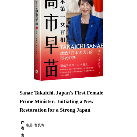
Sanae Takaichi, Japan's First Female
Prime Minister: Initiating a New
Restoration for a Strong Japan
作
康尼/ 曹長青
者
出