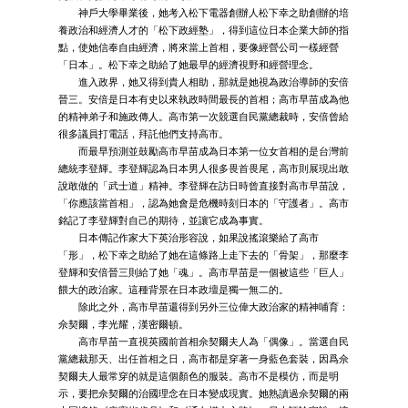
神戶大學畢業後，她考入松下電器創辦人松下幸之助創辦的培
養政治和經濟人才的「松下政經塾」，得到這位日本企業大師的指
點，使她信奉自由經濟，將來當上首相，要像經營公司一樣經營
「日本」。松下幸之助給了她最早的經濟視野和經營理念。
進入政界，她又得到貴人相助，那就是她視為政治導師的安倍
晉三。安倍是日本有史以來執政時間最長的首相；高市早苗成為他
的精神弟子和施政傳人。高市第一次競選自民黨總裁時，安倍曾給
很多議員打電話，拜託他們支持高市。
而最早預測並鼓勵高市早苗成為日本第一位女首相的是台灣前
總統李登輝。李登輝認為日本男人很多畏首畏尾，高市則展現出敢
說敢做的「武士道」精神。李登輝在訪日時曾直接對高市早苗說，
「你應該當首相」，認為她會是危機時刻日本的「守護者」。高市
銘記了李登輝對自己的期待，並讓它成為事實。
日本傳記作家大下英治形容說，如果說搖滾樂給了高市
「形」，松下幸之助給了她在這條路上走下去的「骨架」，那麼李
登輝和安倍晉三則給了她「魂」。高市早苗是一個被這些「巨人」
餵大的政治家。這種背景在日本政壇是獨一無二的。
除此之外，高市早苗還得到另外三位偉大政治家的精神哺育：
佘契爾，李光耀，漢密爾頓。
高市早苗一直視英國前首相佘契爾夫人為「偶像」。當選自民
黨總裁那天、出任首相之日，高市都是穿著一身藍色套裝，因爲佘
契爾夫人最常穿的就是這個顏色的服裝。高市不是模仿，而是明
示，要把佘契爾的治國理念在日本變成現實。她熟讀過佘契爾的兩