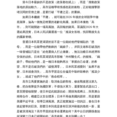
當今日本最缺的不是政策（政策都在紙上），而是「推動政策
落地的原始動力」。高市這種帶有情感色彩的衝勁，正好能撞擊那
堵沉悶的官僚之牆，是要打破「平庸之惡」的重錘。
如果日本繼續「平庸」，就可能在2026 年後的全球競爭中徹
底落隊，淪為一個無足輕重的老齡化島國。如果日本擁抱「高
市」，則可能開啟一場高風險、高回報的賭局。眾議院2026 年大
選結果證實，日本人民試圖通過一位「搖滾女首相」找回戰後失去
的國家脊樑。
普通日本民眾更渴望的並不是一位能給他們發補貼的「慈
母」，而是一位能帶他們衝鋒的「鐵娘子」。岸田文雄和石破茂的
一味發補貼只是在「給危重病人打止痛藥」，無法治癒日本經濟和
安保的頑疾。日本民眾渴望高市那種「外科醫生式」的狠辣。「鐵
娘子」帶給他們的，是一種日本能夠再次「掌握自己命運」的希
望，而不是石破茂們的「緩慢凋零」。日本民眾感覺到「如果不改
變，日本就會消失」，高市早苗這位在偏見中敲碎鼓棒的「搖滾少
女」，就成了他們手中的「救命稻草」。
高市立馬要實施的是：取消食品銷售稅，修改戰後憲法第九
條，把自衛隊提升為國防軍；不僅強大軍力，還要製造武器出口，
甚至開發核裂變，使日本從此能源自給；開採海底稀土，與美澳台
南韓合作，構建亞太安全體系；日本不再做美國的跟班，而是要跟
美國平起平坐，領導亞洲風潮。真正能實施這一切的話，會在日本
掀起變革的巨浪。那麼日本到底是會有巨浪沖刷後的煥然一新，還
是被浪濤淹沒？高市早苗的改革命運將如何？美中台日的關係會如
何演變？日本已經開始的「高市維新」會走到哪一步？