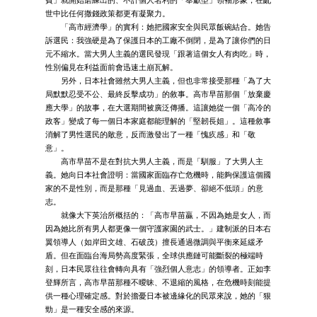
世中比任何撒錢政策都更有凝聚力。
「高市經濟學」的實利：她把國家安全與民眾飯碗結合。她告
訴選民：我強硬是為了保護日本的工廠不倒閉，是為了讓你們的日
元不縮水。當大男人主義的選民發現「跟著這個女人有肉吃」時，
性別偏見在利益面前會迅速土崩瓦解。
另外，日本社會雖然大男人主義，但也非常接受那種「為了大
局默默忍受不公、最終反擊成功」的敘事。高市早苗那個「放棄慶
應大學」的故事，在大選期間被廣泛傳播。這讓她從一個「高冷的
政客」變成了每一個日本家庭都能理解的「堅韌長姐」。這種敘事
消解了男性選民的敵意，反而激發出了一種「愧疚感」和「敬
意」。
高市早苗不是在對抗大男人主義，而是「馴服」了大男人主
義。她向日本社會證明：當國家面臨存亡危機時，能夠保護這個國
家的不是性別，而是那種「見過血、丟過夢、卻絕不低頭」的意
志。
就像大下英治所概括的：「高市早苗贏，不因為她是女人，而
因為她比所有男人都更像一個守護家園的武士。」建制派的日本右
翼領導人（如岸田文雄、石破茂）擅長通過微調與平衡來延緩矛
盾。但在面臨台海局勢高度緊張，全球供應鏈可能斷裂的極端時
刻，日本民眾往往會轉向具有「強烈個人意志」的領導者。正如李
登輝所言，高市早苗那種不曖昧、不退縮的風格，在危機時刻能提
供一種心理確定感。對於擔憂日本被邊緣化的民眾來說，她的「狠
勁」是一種安全感的來源。