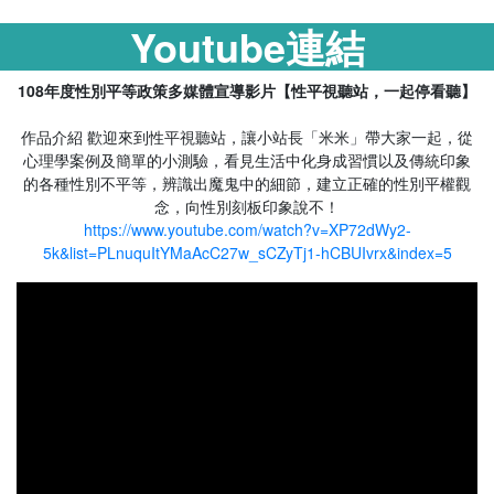
Youtube連結
108年度性別平等政策多媒體宣導影片【性平視聽站，一起停看聽】
作品介紹 歡迎來到性平視聽站，讓小站長「米米」帶大家一起，從
心理學案例及簡單的小測驗，看見生活中化身成習慣以及傳統印象
的各種性別不平等，辨識出魔鬼中的細節，建立正確的性別平權觀
念，向性別刻板印象說不！
https://www.youtube.com/watch?v=XP72dWy2-
5k&list=PLnuquItYMaAcC27w_sCZyTj1-hCBUIvrx&index=5