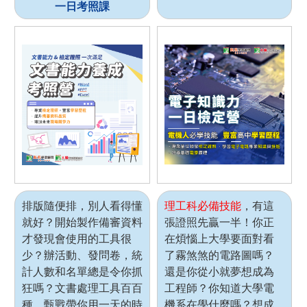
一日考照課
排版隨便排，別人看得懂
理工科必備技能
，有這
就好？開始製作備審資料
張證照先贏一半！你正
才發現會使用的工具很
在煩惱上大學要面對看
少？辦活動、發問卷，統
了霧煞煞的電路圖嗎？
計人數和名單總是令你抓
還是你從小就夢想成為
狂嗎？文書處理工具百百
工程師？你知道大學電
種，甄戰帶你用一天的時
機系在學什麼嗎？想成