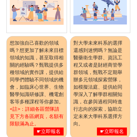
想加強自己喜歡的領域
對大學未來科系的選擇
嗎？想更加了解未來目標
還感到迷惘嗎？無論是
領域的知識，甚至取得相
醫藥衛生學群、資訊工
關的經驗嗎？甄戰提供多
程又或者是財經商管學
種領域的實作課，提供給
群領域，甄戰不定期舉
同學們體驗不同領域的機
辦多元領域探索營隊，
會，如臨床心世界、生物
如模擬法庭、提供給同
醫學知識研修課、機電創
學深入了解學群相關知
客等多種課程等你參加。
識，在參與過程同時進
<註>：詳細各區營隊請
行志向的探索，協助立
見下方各區網頁，名額有
定未來大學科系選擇方
限額滿為止。
向。
☛立即報名
☛立即報名