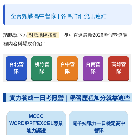
全台甄戰高中營隊 | 各區詳細資訊連結
請點擊下方
對應地區按鈕
，即可直達最新2026暑假營隊課
程內容與場次介紹：
台北營
桃竹營
台中營
台南營
高雄營
隊
隊
隊
隊
隊
實力養成一日考照營｜學習歷程加分就靠這些
MOCC
WORD/PPT/EXCEL專業
電子知識力一日檢定高中
能力認證
營隊