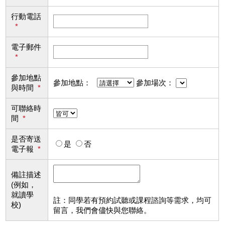
行動電話
*
電子郵件
*
參加地點
參加地點：
參加場次：
與時間
*
可聯絡時
間
*
是否寄送
是
否
電子報
*
備註描述
(例如，
就讀學
註：同學若有預約試聽或課程諮詢等需求，均可
校)
留言，我們會儘快與您聯絡。