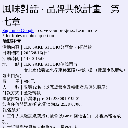
風味對話 ‧ 品牌共飲計畫｜第
七章
Sign in to Google
to save your progress.
Learn more
* Indicates required question
活動詳情
活動內容｜JLK SAKE STUDIO分享會 (4杯品飲)
日期時間｜2026/8/16(日）
活動時間｜14:00-15:00
地 點｜JLK SAKE STUDIO信義門市
台北市信義區忠孝東路五段1-4號1樓 （捷運市政府站1
號出口旁）
費 用｜990元
人 數｜限額12名（以完成報名及轉帳者為優先順序）
付款方式｜匯款轉帳
匯款帳號｜台灣銀行 (004) 238001019901
如有任何問題,歡迎來電洽詢02-2528-0700。
報名須知
1. 工作人員確認繳費成功後會以e-mail回信告知，才視為報名成
功。
2. 本活動舉辦最低人數為6人，最多12人。