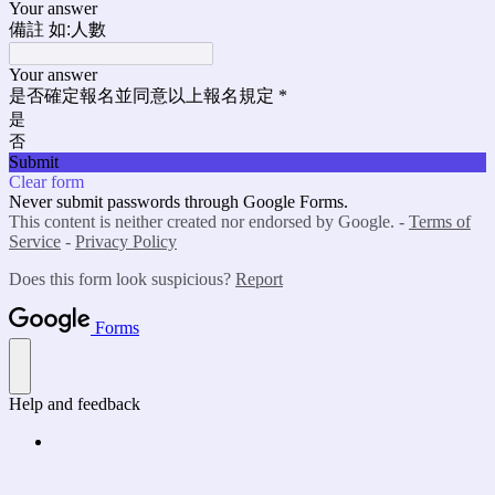
Your answer
備註 如:人數
Your answer
是否確定報名並同意以上報名規定
*
是
否
Submit
Clear form
Never submit passwords through Google Forms.
This content is neither created nor endorsed by Google. -
Terms of
Service
-
Privacy Policy
Does this form look suspicious?
Report
Forms
Help and feedback