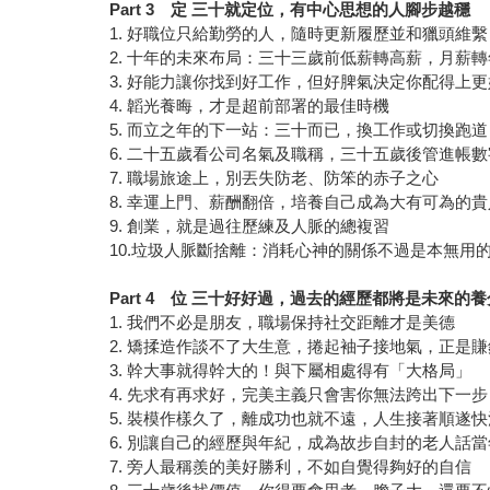
Part 3 定 三十就定位，有中心思想的人腳步越穩
1. 好職位只給勤勞的人，隨時更新履歷並和獵頭維
2. 十年的未來布局：三十三歲前低薪轉高薪，月薪
3. 好能力讓你找到好工作，但好脾氣決定你配得上
4. 韜光養晦，才是超前部署的最佳時機
5. 而立之年的下一站：三十而已，換工作或切換跑道
6. 二十五歲看公司名氣及職稱，三十五歲後管進帳數
7. 職場旅途上，別丟失防老、防笨的赤子之心
8. 幸運上門、薪酬翻倍，培養自己成為大有可為的
9. 創業，就是過往歷練及人脈的總複習
10.垃圾人脈斷捨離：消耗心神的關係不過是本無用
Part 4 位 三十好好過，過去的經歷都將是未來的養
1. 我們不必是朋友，職場保持社交距離才是美德
2. 矯揉造作談不了大生意，捲起袖子接地氣，正是
3. 幹大事就得幹大的！與下屬相處得有「大格局」
4. 先求有再求好，完美主義只會害你無法跨出下一步
5. 裝模作樣久了，離成功也就不遠，人生接著順遂快
6. 別讓自己的經歷與年紀，成為故步自封的老人話當
7. 旁人最稱羨的美好勝利，不如自覺得夠好的自信