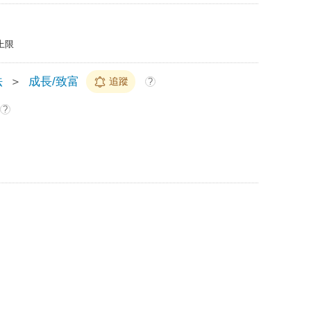
上限
法
＞
成長/致富
追蹤
?
?