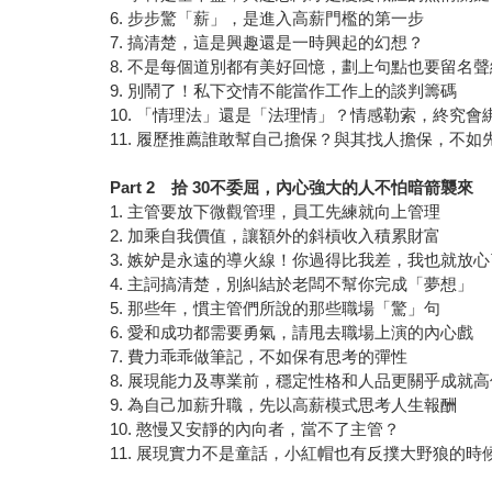
6. 步步驚「薪」，是進入高薪門檻的第一步
7. 搞清楚，這是興趣還是一時興起的幻想？
8. 不是每個道別都有美好回憶，劃上句點也要留名
9. 別鬧了！私下交情不能當作工作上的談判籌碼
10. 「情理法」還是「法理情」？情感勒索，終究會
11. 履歷推薦誰敢幫自己擔保？與其找人擔保，不如
Part 2 拾 30不委屈，內心強大的人不怕暗箭襲來
1. 主管要放下微觀管理，員工先練就向上管理
2. 加乘自我價值，讓額外的斜槓收入積累財富
3. 嫉妒是永遠的導火線！你過得比我差，我也就放
4. 主詞搞清楚，別糾結於老闆不幫你完成「夢想」
5. 那些年，慣主管們所說的那些職場「驚」句
6. 愛和成功都需要勇氣，請甩去職場上演的內心戲
7. 費力乖乖做筆記，不如保有思考的彈性
8. 展現能力及專業前，穩定性格和人品更關乎成就高
9. 為自己加薪升職，先以高薪模式思考人生報酬
10. 憨慢又安靜的內向者，當不了主管？
11. 展現實力不是童話，小紅帽也有反撲大野狼的時