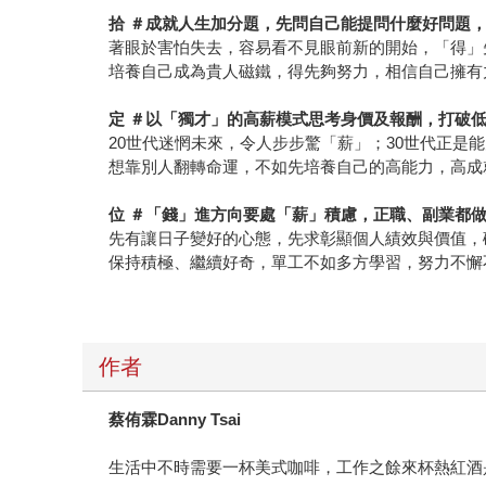
拾 ＃成就人生加分題，先問自己能提問什麼好問題
著眼於害怕失去，容易看不見眼前新的開始，「得」
培養自己成為貴人磁鐵，得先夠努力，相信自己擁有
定 ＃以「獨才」的高薪模式思考身價及報酬，打破
20世代迷惘未來，令人步步驚「薪」；30世代正是
想靠別人翻轉命運，不如先培養自己的高能力，高成
位 ＃「錢」進方向要處「薪」積慮，正職、副業都
先有讓日子變好的心態，先求彰顯個人績效與價值，
保持積極、繼續好奇，單工不如多方學習，努力不懈
作者
蔡侑霖Danny Tsai
生活中不時需要一杯美式咖啡，工作之餘來杯熱紅酒