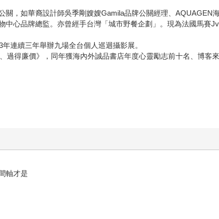
關，如華裔設計師吳季剛嫂嫂Gamila品牌公關經理、AQUAGE
中心品牌總監。亦曾經手台灣「城市野餐企劃」。現為法國馬賽Jvi
013年連續三年舉辦九場全台個人巡迴攝影展。
隨便、過得廉價》，同年獲海內外誠品書店年度心靈勵志前十名、博客
間軸才是