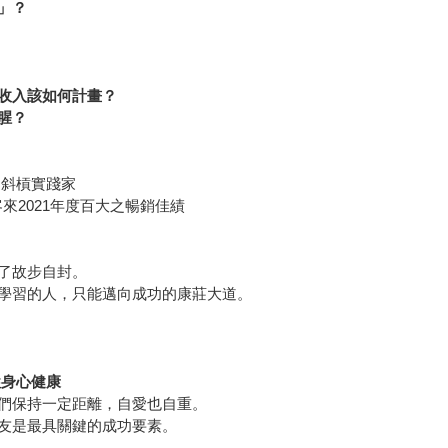
」？
收入該如何計畫？
腥？
功斜槓實踐家
來2021年度百大之暢銷佳績
了故步自封。
學習的人，只能邁向成功的康莊大道。
牲身心健康
們保持一定距離，自愛也自重。
友是最具關鍵的成功要素。