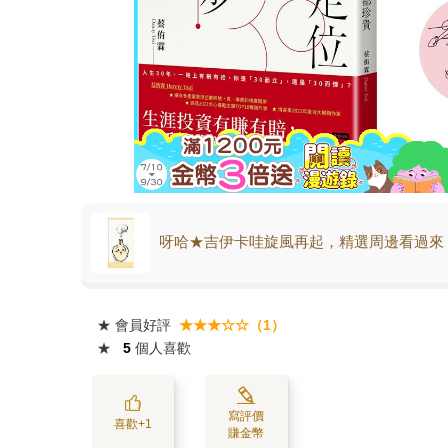
呀哈★吉伊卡哇旋風再起，精選周邊看過來
★
會員好評
★★★☆☆（1）
★
5
個人喜歡
寫評價
喜歡+1
賺金幣