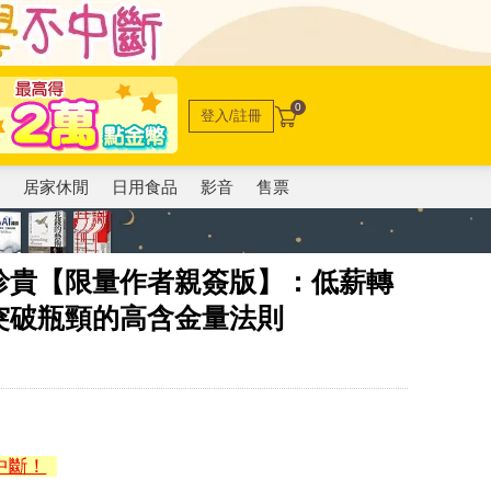
0
登入/註冊
電
居家休閒
日用食品
影音
售票
珍貴【限量作者親簽版】：低薪轉
突破瓶頸的高含金量法則
中斷！