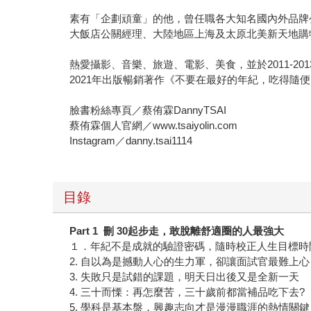
素有「企劃頑童」的他，曾任職各大知名國內外品牌公
大飯店公關經理、大陸地區上海及太原北美新天地購物
熱愛攝影、音樂、旅遊、電影、美食，並於2011-2
2021年出版暢銷著作《不要在最好的年紀，吃得
臉書粉絲專頁／蔡侑霖DannyTSAI
蔡侑霖個人官網／www.tsaiyolin.com
Instagram／danny.tsai1114
目錄
Part 1 刪 30起步走，敢脫離舒適圈的人最強大
１．年紀不是成就的驗證密碼，隨時校正人生目標時
2. 自以為是撼動人心的生力軍，卻讓面試官最難上心
3. 失敗只是試錯的課題，明天日出後又是全新一天
4. 三十而慄：再怎麼苦，三十歲前都當補品吃下去?
5. 學科是基本盤，興趣志向才是漫漫職涯的熱情關鍵