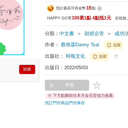
15
預計最高可得金幣
點
?
100累1點 4點抵1元
HAPPY GO享
折抵無
分類：
中文書
＞
財經企管
＞
成功
作者：
蔡侑霖Danny Tsai
追蹤
出版社：
時報文化
追蹤
?
出版日：
2022/05/03
加購
停售
※ 下方點圖前往本月金石堂強力推薦
預訂門市商品
門市庫存