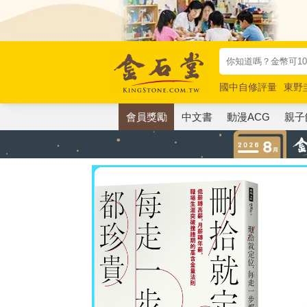
國中自修評量
東野
唯紅花綻放
奧德賽
會員獎勵
中文書
動漫ACG
親子