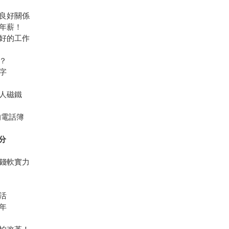
繫良好關係
轉年薪！
更好的工作
？
字
貴人磁鐵
的電話簿
分
賺錢軟實力
活
年