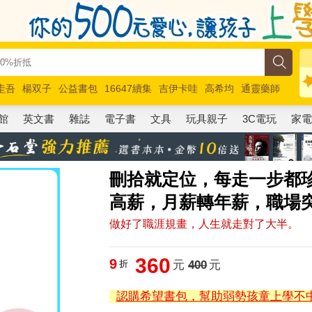
圭吾
楊双子
公益書包
16647續集
吉伊卡哇
高希均
通靈藥師
路邊攤新作
馬斯克
玩具總動員5
超慢跑
館
英文書
雜誌
電子書
文具
玩具親子
3C電玩
家
刪拾就定位，每走一步都
高薪，月薪轉年薪，職場
做好了職涯規畫，人生就走對了大半。
360
9
折
元
400
元
認購希望書包，幫助弱勢孩童上學不