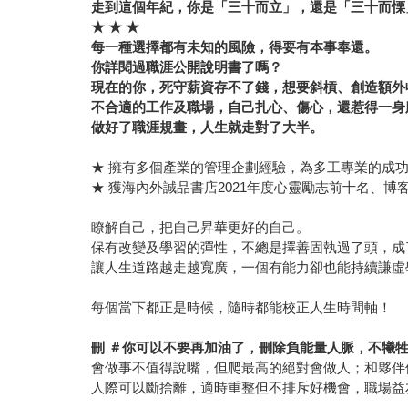
走到這個年紀，你是「三十而立」，還是「三十而慄
★ ★ ★
每一種選擇都有未知的風險，得要有本事奉還。
你詳閱過職涯公開說明書了嗎？
現在的你，死守薪資存不了錢，想要斜槓、創造額外
不合適的工作及職場，自己扎心、傷心，還惹得一身
做好了職涯規畫，人生就走對了大半。
★ 擁有多個產業的管理企劃經驗，為多工專業的成
★ 獲海內外誠品書店2021年度心靈勵志前十名、博客
瞭解自己，把自己昇華更好的自己。
保有改變及學習的彈性，不總是擇善固執過了頭，成
讓人生道路越走越寬廣，一個有能力卻也能持續謙虛
每個當下都正是時候，隨時都能校正人生時間軸！
刪 ＃你可以不要再加油了，刪除負能量人脈，不犧
會做事不值得說嘴，但爬最高的絕對會做人；和夥伴
人際可以斷捨離，適時重整但不排斥好機會，職場益