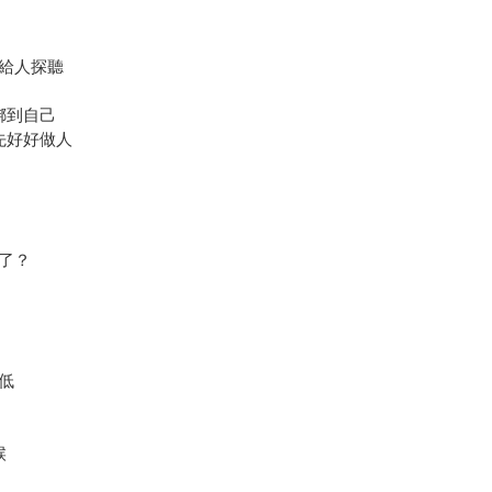
聲給人探聽
綁到自己
先好好做人
心了？
低
候